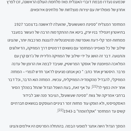
שכמעט נעדרו מבמת דוברי האנגלית מאז מלחמת העולם הראשונה, זכו לפרץ
אחרון של פופולריות עם יצירות מוצלחות של מלחינים אירופאים.
המחזמר המצליח "ספינת השעשועים", שהועלה לראשונה בדצמבר 1927
בתיאטרון זיגפילד בניו יורק, ביטא את ההתקדמות הרבה של העשור במעבר
ממחזות-זמר קלי-דעת ואופרטות סנטימנטליות להצגות מורכבות יותר, שהציגו
שילוב של כל מאפייני המחזמר עם נושאים דרמטיים דרך המוזיקה, הדיאלוגים
והתנועה. דבר זה הושג על ידי שילוב של המוזיקה הלירית של ג'רום קרן עם
המלאכה המיומנת של אוסקר המרשטיין, שעיבד לבמה את הרומן של עדנה
פרבר. היסטוריון אחד כתב: " כאן אנחנו מגיעים לז'אנר חדש לגמרי – המחזה
המוזיקלי, להבדיל מהקומדיה המוזיקלית, עכשיו.. המחזה הוא הדבר, וכל דבר
[21]
אחר יהיה כפוף לו"
. על אף זאת, בעת השפל הגדול שהחל במהלך הסיור
ברחבי אמריקה של צוות "ספינת שעשועים", הציבור פנה שוב לבידור
האסקפיסטי, ולא הופקו עוד מחזות זמר רציניים העוסקים בנושאים חברתיים
[22]
קשים עד המחזמר "אוקלהומה!" ב-1943
.
המסך הגדול היווה אתגר למופעי הבמה. בהתחלה הסרטים היו אילמים והציגו