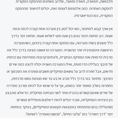
תלבושות, תפאורה, תאורה וסאונד, שלרוב משתנים מההפקה המקורית
להפקות האחרות. כמה אלמנטים לעומת זאת, יכולים להישמר מההפקה
המקורית, כמו הכוריאוגרפיה.
אין אורך קבוע למחזמר, הוא יכול לנוע בין מערכה אחת קצרה לכמה וכמה
שעות. רוב מחזות הזמר נעים בין שעה וחצי לשלוש שעות. מחזות זמר בדרך
כלל מוצגים בשתי מערכות, עם הפסקה אחת קצרה ביניהם, כשהמערכה
הראשונה אינטנסיבית יותר מהשנייה. המערכה הראשונה מציגה בדרך כלל את
מרבית הדמויות ואת המוזיקה העיקרית, ולעיתים קרובות מסתיימת עם כניסתו
של סיבוך בעלילה הדרמטית, ואילו המערכה השנייה יכולה להציג כמה שירים
חדשים, אבל חוזרת לרוב על נושאים מוזיקליים חשובים ופותרת את הסכסוך או
הסיבוך. מחזמר בנוי בדרך כלל סביב ארבע עד שש מנגינות נושא מרכזיות,
החוזרות בשלב מאוחר יותר במופע, אף על פי שהוא יכול להיות מורכב מסדרה
של שירים שאינם קשורים בהכרח אחד לשני מבחינה מוזיקלית. הדיאלוג מתבצע
בין היצירות המוזיקליות, אם כי יכולים להיות דיאלוגים ותמלילים מושרים
(שהעלילה בהם מתפתחת באמצעות הקטעים המוזיקליים), בעיקר במחזות
זמר "דרך השירה" כמו "עלובי החיים", "פנטום האופרה" ו"אוויטה".