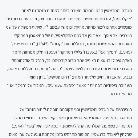
רוג'רס והמרשטיין תרמו תרומה חשובה ביותר למחזות הזמר גם לאחר
'אוקלהומה!', עם מחזות חיוניים ועשירים במחשבה חברתית, ובכך עודדו כותבים
[21]
מוכשרים אחרים ליצור מחזות מוזיקליים משל עצמם
. שיתוף הפעולה של שני
היוצרים יצר אוסף יוצא דופן של כמה מהקלאסיקות של התיאטרון המוזיקלי
האהובות והמתמשכות ביותר, הכוללות את "קרוסל" (1945), "דרום פסיפיק"
(1949), "המלך ואני" (1951) ו"צלילי המוזיקה" (1959). חלק ממחזות הזמר
האלה טיפולו בנושאים רציניים יותר מרוב קודמיהם. כך, הנבל ב"אוקלהומה!"
הוא רוצח ופסיכופת עם חיבה גלויות לזימה; "קרוסל" עוסק בהתעללות באישה,
גנבה, התאבדות וחיים שלאחר המוות; "דרום פסיפיק" בוחן נישואי
תערובת ביסודיות רבה יותר מאשר "ספינת שעשועים", והגיבור של "המלך ואני"
מת על הבמה.
היצירתיות של רוג'רס והמרשטיין ובני תקופתם הובילה ל"תור הזהב" של
התיאטרון המוזיקלי האמריקאי. התיאטרון האמריקאי הציג בברודוויי במהלך
תקופה זו, כשמעגל המלחמה החל להישמע. דוגמה לכך היא "בעיר" (1944)
שהלחין ליאונרד ברנשטיין. הסיפור מתרחש בזמן מלחמה ונוגע לשלושה ימאים