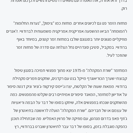
בדרך זו או אחרת, את האופרה עם נושאים דרמטיים ורגשיים ולכן כונו אופרות
רוק.
מחזות הזמר פנו גם לכיוונים אחרים. מחזות כמו "צימוק", "נערות החלומות"
ו"המומחה" הביאו ההשפעה אפריקנית אמריקנית משמעותית לברודוויי. ז'אנרים
מוזיקליים מגוונים יותר בסגנונם שולבו במחזות זמר קטנים, במיוחד באוף
ברודוויי. במקביל, סטיבן סונדהיים נחל הצלחה עם סדרה של מחזות זמר
שהוזכר לעיל.
המחזמר "שורת המקהלה" מ-1975 יצא מתוך מפגשי תמיכה בסגנון טיפול
קבוצתי שערך הכוריאוגרף מייקל בנט עם רקדנים, שחקנים וזמרים מקהילת
ברודוויי. ממאות שעות של הקלטות, יצרו ג'יימס קירקווד-ג'וניור וניק דנטה סיפור
על אודישן למחזמר, המאגד סיפורים אמיתיים רבים שקלטו מהמפגשים. כמה
מהשחקנים שנכחו במפגשים אלה, שיחקו בסופו של דבר על הבמה וריאציות
של עצמם או של חבריהם. "שורת המקהלה" הועלה לראשונה בתיאטרון של
ג'וזף פאפ בדרום מנהטן, עם מוזיקה של מרווין האמליש. מה שבתחילה תוכנן
כהפקה מוגבלת בזמן, בסופו של דבר עבר לתיאטרון שוברט בברודוויי, רץ