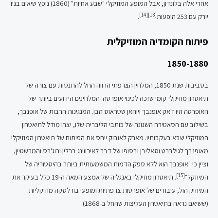
אחרי אלה בלונדון, אבל המופע המוזיקלי "שבע אחיות" (1860) ניפץ שיאים בניו
[14]
[13]
יורק עם 253 הופעות
.
פיתוח הקומדיה המוזיקלית
1850-1880
בסביבות שנת 1850, המלחין הצרפתי הרווה החל להתנסות עם צורה של
תיאטרון מוזיקלי-קומי שזכה לכינוי אופרטה. המלחינים הידועים ביותר של
האופרטה היו ז'אק אופנבך ויוהאן שטראוס הבן. המנגינות הרבות של אופנבך,
בשילוב עם הסאטירה השנונה של כותבי הליברית שלו, יצרו מודל לתיאטרון
המוזיקלי שבא בעקבותיו. מארק לאובוק ייחס את הפיתוח של תיאטרון המוזיקלי
מאופנבך לגילברט וסאליבן ובסופו של דבר לאירווינג ברלין ורוג'רס והמרשטיין,
וציין כי "אופנבך הוא ללא ספק הדמות המשמעותית ביותר בהיסטוריה של
[15]
המיוזקל"
. תיאטרון מוזיקלי באנגליה של אמצע המאה ה-19 כלל בעיקר את
המיוזיק הול, עיבודים של אופרטות צרפתיות ומופעי בורלסקה מוזיקליות
(ששיאם נראה בתיאטרון העליצות שהחל ב-1868).