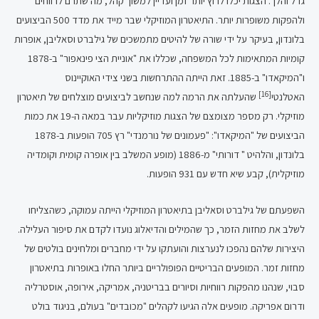
גדל והלך. הצגות יכלו לרוץ יותר זמן ועדיין למשוך קהל, מה שתרם לרווחים
ולהפקות משופרות יותר. התיאטרון המוזיקלי שבר מייד את מדד 500 הביצועים
בלונדון, בעיקר על ידי שורה של להיטים מתמשכים של גילברט וסאליבן, אופרות
קומיות המתאימות לכל המשפחה, שכללו את "אוניית הצי פינאפור" ב-1878
ו"המיקאדו" ב-1885. זאת הייתה ההתרחשות בשני צידי האוקיינוס
[16]
האטלנטי
שהעלתה את הרמה למה שנחשב לביצועים מוצלחים של תיאטרון
מוזיקלי. רק מספר מצומצם של הצגות מוזיקליות עבר במאה ה-19 את כמות
הביצועים של "המיקאדו": "פעמונים של נורמנדי" רץ 705 הופעות ב-1878
בלונדון, והלהיט " דורותי" מ-1886 (מופע המשלב בין אופרה קומית וקומדיה
מוזיקלית), קבע שיא חדש עם 931 הופעות.
השפעתם של גילברט וסאליבן בתיאטרון המוזיקלי הייתה עמוקה, כשהצליחו
לשלב את מחזות הזמר, כך שהמילים והדיאלוג נועדו לקדם את סיפור העלילה.
היצירות שלהם נהפכו לנערצות והועתקו על ידי מחברים ומלחינים בולטים של
מחזות זמר. המופעים הבריטיים הפופולריים ביותר החלו באופרות בתיאטרון
סבוי, שנהנו מהפקות רווחיות וסיורים בבריטניה, אמריקה, אירופה, אוסטרליה
ודרום אפריקה. מופעים אלה הגיעו לקהלים "מכובדים" בעולם, בניגוד בולט