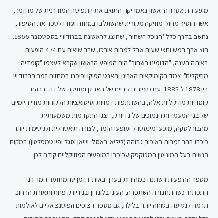
מופע התיאטרון הראשון באמריקה התואם את התפיסה המודרנית של מחזמר,
אשר הוסיף מחול ומוזיקה מקורית שהשתלבו במחזה ועזרו לספר את הסיפור,
נחשב בדרך כלל "הנוכל השחור", שהוצג לראשונה בברודוויי בספטמבר 1866.
הוא ארך חמש וחצי שעות אבל למרות אורכו, שבר שיאים עם 474 הופעות.
באותה השנה, "הדומינו השחור" היה המופע הראשון שקרא לעצמו "קומדיה
מוזיקלית". צמד הקומיקאים האריגן והארט הפיקו וכיכבו במחזות זמר בברודוויי
בין 1878 ל-1885, עם סיפורים ליריים של האריגן ומוזיקה של דוד ברהם.
קומדיות מוזיקליות אלה, בהשתתפות דמויות וסיטואציות הלקוחות מחיי היומיום
של בני המעמדות הנמוכים של ניו יורק, ייצגו התקדמות משמעותית
מהבורלסקה, מופעי מינסטרל ומופעי הזמר, לצורה תיאטרלית ולגיטימית יותר.
כיכבו בהם זמרות באיכות גבוהה (ליליאן ראסל, ויויאן וסגל ופיי טמפלטון) במקום
הנשים בעל המוניטין המפוקפק שכיכבו במופעים המוזיקליים קודם לכן.
מספר ההופעות השתנה במהירות בערך באותו הזמן שהמחזמר המודרני
התפתח. כשהתחבורה השתפרה, העוני בלונדון ובניו יורק פחת ותאורת הרחוב
תרמה לנסיעה בטוחה יותר בלילה, גם מספר הצופים הפוטנציאליים לאולמות