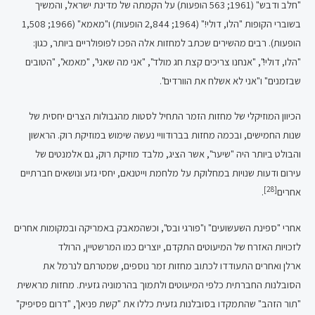
"חלב ודבש" (1961; 563 הופעות) על הקמתה של מדינת ישראל, והמשיך
בשוברי הקופות "הלו, דולי!" (1964; 2,844 הופעות) ו"מאמא" (1966; 1,508
הופעות). רבים מהשירים שכתב למחזות אלה הפכו לפופולריים ביותר, כגון:
"הלו, דולי!", "אנחנו צריכים קצת חג מולד", "אני מה שאני", "מאמא", "הטובים
שבזמנים" ו"אני לא אשלח את הוורדים".
הכיוון המוזיקלי של מחזות הזמר התחיל לסטות מהגבולות הצרים יחסית של
שנות החמישים, ובכמה מחזות בברודוויי נעשה שימוש במוזיקת רוק. הראשון
והבולט ביותר היה "שיער", אשר הציג, מלבד מוזיקת רוק, גם אלמנטים של
עירום ודעות שנויות במחלוקת על מלחמת וייטנאם, יחסי גזע ונושאים חברתיים
[28]
אחרים
.
אחרי "ספינת השעשועים" ו"פורגי ובס", וכשהמאבק באמריקה ובמקומות אחרים
לזכויות האזרח של המיעוטים התקדם, יוצרים כמו המרשטיין, הרולד
ארלן ואחרים התעודדו לכתוב מחזות זמר נוספים, שמטרתם לנרמל את
הסובלנות החברתית כלפי המיעוטים ולתמוך בהרמוניה גזעית. מחזות מראשית
"תור הזהב" שהתמקדו בסובלנות גזעית כללו את "קשת פניאן", "דרום פסיפיק"