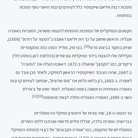
מסכות רבות וויליאם שייקספיר כלל לעיתים קרובות תיאורי נשף מסכות
במחזותיו.
הקטעים המוזיקליים של המסכות התפתחו להצגות מושרות, המוכרות כאופרה
אנגלית. הראשון שחשב על כך היה ויליאם דאווננט ב"המצור על רודוס" (1656),
[10]
שניתן במקור בביצוע פרטי
. בצרפת, מולייר הפנה כמה מהקומדיות
הקלילות שלו להצגות בידור מוזיקליות עם שירים (בהלחנת ז'אן-בטיסט לולי)
וריקודים, כמו "הקמצן" שהועלה ב-1672. דאווננט העלה את "הסערה"
ב-1667, שהיה העיבוד השייקספירי הראשון למוזיקה, ולאחר מכן עובד גם
לאופרה. ב-1683, ג'ון בלואו הלחין את "ונוס ואדוניס", שנחשב לעיתים קרובות
כאופרה האמיתית הראשונה בשפה האנגלית. לאחר מותו של צ'ארלס
[11]
[10]
השני ב-1685, האופרה האנגלית החלה לצאת מהאופנה
.
עד המאה ה-18, שתי צורות של תיאטרון מוזיקלי היו פופולריות
בבריטניה: אופרות בלדה, שכללו מילים חדשות שנכתבו ללחני השירים
הפופולריים של התקופה, כמו "אופרת הקבצנים" של ג'ון גיי (המחזה המוזיקלי
הארוך המתועד הראשון מ-1728), ואופרות קומיות, עם סיפורים מקוריים וקווי