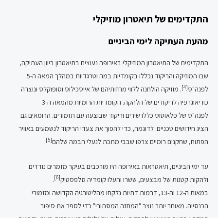
התקדימים של תיאטרון מוזיקלי
מהעת העתיקה לימי הביניים
התקדימים של התיאטרון המוזיקלי באירופה נעוצים בתיאטרון ביוון העתיקה,
שבו המוזיקה והריקוד נכללו בקומדיות במה וטרגדיות במהלך המאה ה-5
[4]
לפנה"ס
. מוזיקה הולחנה ללווי מחזותיהם של אייסכילוס וסופוקלס ונוצרה
כוריאוגרפיה לריקודים של הלהקה. הקומדיות הרומיות מהמאה ה-3
לפנה"ס של פלאוטוס כללו שירים וריקוד שבוצעה עם תזמורים. הרומאים גם
הציג חידושים טכניים. לדוגמה, כדי להפוך את צעדי הריקוד לנשמעים באוויר
[5]
הפתוח, שחקנים רומיים צרפו שבבי מתכת לנעלי הבמה שלהם
.
עד ימי הביניים, תיאטראות באירופה היו מורכבים בעיקר מזמרים נודדים
[6]
ולהקות קטנות של מבצעים, ששרו והעלו קומדיה סלפסטיק
.
במאות ה-12 וה-13, דרמות דתיות נלקחו מהליטורגיה הקדושה ומזמורי
הכנסייה. מאוחר יותר נוצר "המחזה המסתורי" כדי לספר את סיפור