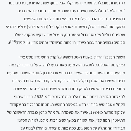
רק תחרות מוגבלת לתיאטרון המוזיקלי. אבל בסוף שנות העשרים, סרטים כמו
"זמר הג'אז" החלו להיות מוצגים עם סאונד מסונכרן. הסרטים המדברים
במחירים הנמוכים הרגו ביעילות את מופעי הוודביל בשנות השלושים
המוקדמות: "..אחרי הכל, כאשר תיאטראות 'קטנים' [בתי הקולנוע] יכולים להציע
אומנים 'גדולים' על מסך גדול ומושב נוח, מי יכול עוד לבקש מהקהל לשלם
[23]
סכומים גבוהים יותר עבור כישרון חי פחות מרשים?" (ההיסטוריון ג'ון קנירק
).
השפל הכלכלי הגדול בשנות ה-30 השפיע על קהל התיאטרון משני צידי
האוקיינוס האטלנטי. לאנשים היה מעט מאוד כסף להוציא על בידור, ורק כמה
מופעים במה הגיעו במהלך העשור בברודוויי או בלונדון ל-500 הופעות. מופעים
רבים המשיכו את הסגנון הקליל בשירה וריקוד של קודמיהם משנות העשרים.
מחזאים בריטים המשיכו לספק מחזות זמר מיושנים ורגשניים. המופע שזכה
להצלחה הגדולה ביותר בשנים אלה היה "הלזפופין" מ-1938, רביו בשיתוף
הקהל ששבר שיא ברודוויי חדש במספר ההופעות. המחזמר "כל דבר שקורה"
של קול פורטר מ-1934, אישר את מעמדה של אתל מרמן כגברת הראשונה של
התיאטרון המוזיקלי, אותו שמרה במשך שנים רבות. אולם, למרות הסגנון
הבידורי שהשתלט על המופעים, כמה צוותים יצירתיים החלו לבנות על