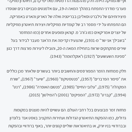
אף שהמוזיקה הייתה חלק מההצגות הדרמטיות מאז ימי קדם, תיאטרון מוזיקלי
מערבי מודרני התפתח במהלך המאה ה-19, עם אלמנטים מבניים רבים שנוסדו
מיצירותיהם של גילברט וסאליבן בבריטניה ואלה של האריגן והארט באמריקה.
הם התפתחו על ידי מספר רב של קומדיות מוזיקליות ויצירות תיאטרון מוזיקליות
של יוצרים אמריקאים כמו ג'ורג' מ. קוהאן ומופעים אחרים (כמו המחזמר
"בשבילך אני שר" מ-1931), שהצעידו קדימה את הז'אנר מעבר לבידור בעל
שירים מתקתקים שרווח בתחילת המאה ה-20, והובילו ליצירות פורצות דרך כגון
"ספינת השעשועים" (1927) ו"אוקלהומה!" (1943).
חלק ממחזות הזמר המפורסמים והחשובים ביותר בעשורים שלאחר מכן כוללים
את "סיפור הפרברים" (1957), "פנטסטיקס" (1960), "שיער" (1967), "שורת
המקהלה" (1975), "עלובי החיים" (1985), "פנטום האופרה" (1986), "רנט"
(1994), "קברט" (1972), "המפיקים" (2001) ו"המילטון" (2015).
מחזות זמר מבוצעים בכל רחבי העולם. הם עשויים להיות מוצגים במקומות
גדולים, כמו ההפקות התיאטרון הגדולות ועתירות התקציב בווסט אנד בלונדון
ובברודוויי בניו יורק, או בתיאטראות שוליים קטנים יותר, באוף ברודוויי ובהפקות