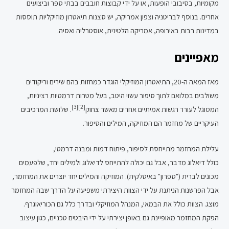
מקומיות, בסיבובי הופעות, או על ידי קבוצות חובבים בבתי ספר וביצועים
אחרים. בנוסף לבריטניה וצפון אמריקה, יש סצנות תיאטרון מוזיקליות תוססות
במדינות רבות באירופה, אמריקה הלטינית, אוסטרליה ואסיה.
מאפיינים
מאז המאה ה-20, התיאטרון המוזיקלי הוגדר כמחזות בהם שירים וריקודים
משולבים במלואם לתוך סיפור עשוי היטב, בעל מטרות דרמטיות רציניות,
[3]
[2]
המסוגל לעורר רגשות אמיתיים אחרים מאשר צחוק
. שלושת המרכיבים
העיקריים של מחזמר הם המוזיקה, המילים והסיפור.
עלילת המחזמר מתייחסת לסיפור, פיתוח דמות ומבנה דרמטי,
כולל דיאלוג מדבר, אבל גם יכולה להתייחס לדיאלוג ולמילים יחד, שלפעמים
מכונים לברית ("ספרון" באיטלקית). המוזיקה והמילים יחד יוצרים את המחזמר,
אבל הפרשנות הניתנת על ידי הצוות היצירתי משפיעה על הדרך שבה המחזמר
מוצג. הצוות כולל את הבמאי, המנהל המוזיקלי ובדרך כלל גם הכוריאוגרף.
הפקת המחזמר מאופיינת גם באופן יצירתי על ידי היבטים טכניים, כגון עיצוב