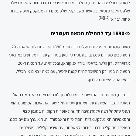
למופעי בורלסקה הנועזים, המלודרמות והאופרטות הצרפתיות ששלטו בשלב
שלפני גילברט וסאליבן, אשר משכו קהל שלפעמים היה מפוקפק וחיפש בידור
[18]
[17]
פחות "בריא"
.
מ-1890 עד לתחילת המאה העשרים
מאות קומדיות מוזיקליות הועלו בברודוויי מ-1890 ועד לתחילת המאה ה-20,
המורכבים משירים שנכתבו בסמטת טין פאן בניו יורק על ידי מלחינים כמו גאס
אדוארדס, ג'ון וולטר בראטון וג'ורג' מ. קוהאן, ובכל זאת, עד המאה ה-20
הפעילות בניו יורק המשיכה להיות קטנה יחסית, עם כמה יוצאים מן הכלל,
בהשוואה לפעילות בלונדון.
בינתיים, מחזות זמר התפשטו לבימות לונדון. ג'ורג' אדוארדס עזב את ניהול
תיאטרון סבוי, השתלט על תיאטרון גייטי והחל לשפר את איכות המופעים. הוא
תפס שהקהל רצה אלטרנטיבה חדשה לאופרות הקומיות בסגנון סבוי
והסאטירות האינטלקטואליות, הפוליטיות והאבסורדיות. הוא ערך ניסויים בסגנון
תיאטרון מוזיקלי מודרני ידידותי למשפחה, עם שירים קלילים, פופולריים
ורומנטיים ומחזות עליזים. הוא החליף את נשות הזימה של בורלסקה עם