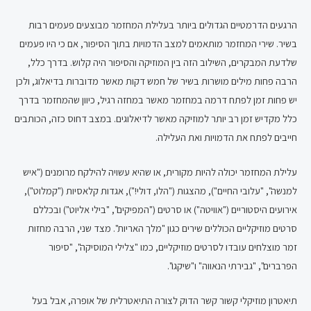
הרגעים הדרמטיים הגדולים ביותר בעלילת המחזמר מבוצעים פעמים רבות
בשיר. שירי המחזמר מותאמים למצב הדמויות בתוך הסיפור, אם כי היו פעמים
שלדעת המבקרים, השילוב הזה בין המוזיקה והסיפור היה קלוש. בדרך כלל,
הרבה פחות מילים מושרות בשיר של חמש דקות מאשר מדוברות בדיאלוג, ולכן
יש פחות זמן לפתח דרמה במחזמר מאשר במחזה רגיל, כיוון שהמחזמר בדרך
כלל מקדיש זמן רב יותר למוזיקה מאשר לדיאלוגים. במצב דחוס כזה, הכותבים
חייבים לפתח את הדמויות ואת העלילה.
עלילת המחזמר יכולה להיות מקורית, או שהיא עשויה להילקח מרומנים ("איש
למנשה", "עלובי החיים"), מהצגות ("הלו, דולי!"), אגדות קלאסיות ("קמלוט"),
אירועים היסטוריים ("אוויטה") או סרטים ("המפיקים", "בילי אליוט") ובכללם
סרטים מוזיקליים הכוללים שירים כגון "מלך האריות". מצד שני, הרבה מחזות
זמר מוצלחים עובדו לסרטים מוזיקליים, כמו "צלילי המוסיקה", "סיפור
הפרברים", "גבירתי הנאווה" ו"שיקגו".
תיאטרון מוזיקלי קשור קשר הדוק לצורה התיאטרלית של אופרה, אבל בעל