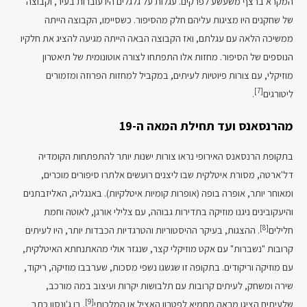
המקרא ברצף משעשע לפרקים. עגלות על גלגלים היו עוברות בעיר, וקבוצה
של שחקנים היו מציגות עליהם חלק מהסיפור. כשסיימו, הקבוצה הייתה
ממשיכה הלאה עם עגלתם, ואז הקבוצה הבאה הייתה מגיעה להציג את חלקיו
הנוספים של הסיפור. מחזות אלו התפתחו לצורה אוטונומית של תיאטרון
מוזיקלי, עם צורות פיוטיות לעיתים, במקביל למחזות הפרוזה ומזמורים
[7]
ליטורגים
.
מהרנסאנס ועד תחילת המאה ה-19
בתקופת הרנסאנס האירופי נראו צורות ישנות יותר להתפתחות הקומדיה
דל'ארטה, מסורת איטלקית שבו ליצנים רועשים אלתרו סיפורים מוכרים,
ומאוחר יותר, אופרה בופה (אופרות קומיות איטלקיות). באנגליה, האליזבתנים
והיעקובינים ניגנו מוזיקה בתדירות גבוהה, עם צלילי אורגן, לאוטה וחמת
[8]
חלילים
. ההצגות, בעיקר ההיסטוריות והטרגדיות הכבדות יותר, היו לעיתים
קרובות "נשברות" עם אקט מוזיקלי קצר, שנגזר אולי מהאתנחתא האיטלקית,
עם מוזיקה וריקודים. בתקופה זו שגשגו נשפי מסכות, שערבבו מוזיקה, ריקוד,
שירה ומשחק, לעיתים קרובות עם תלבושות יקרות ועיצוב במה מורכב,
[9]
שלעיתים הציגו מראה מחמיא לפטרון האציל או המלכותי
. בן ג'ונסון כתב