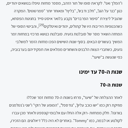
ו"המלך ואני". לקראת סופו של תור הזהב, מספר מחזות טיפלו בנושאים יהודיים,
כגון "כנר על הגג", "חלב ודבש", "בליץ!" ומאוחר יותר "סמרטוטים". המקרה
שהוביל ליצירת "סיפור הפרברים" נקבע בלואר איסט סייד בחגיגות הפסחא,
[29]
כשהכנופיות היריבות היו של קתולים, יהודים ואיטלקים
, והביטוי הסופי של
המחזה השאיר מסר של סובלנות גזעית. סובלנות כנושא מרכזי במחזות זמר
המשיך בעשורים הבאים. בסוף שנות השישים הפכו מחזות הזמר למשלבי
גזעים, כשחברי הצוות הלבנים והשחורים ממלאים את תפקידיהם בערבוביה,
כפי שנעשה ב"שיער".
שנות ה-70 עד ימינו
שנות ה-70
לאחר ההצלחה של "שיער", פרחו בשנות ה-70 מחזות זמר שכללו
מוזיקת רוק כמו "ישו כוכב עליון", "גודספל", "המופע של רוקי" ו"שני ג'נטלמנים
בוורונה". חלק ממחזות -רוק אלה החלו עם אלבומי קונספט ולאחר מכן עברו
לקולנוע או לבמה, כמו "Tommy". באחרים לא היה כלל דיאלוגים. הם הזכירו,