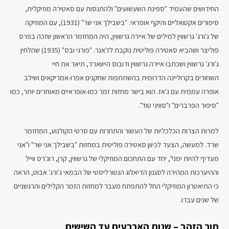
החידושים שהעמיד "ספינת השעשועים" ולהתנסות עם סאטירה מוזיקלית,
סיפורים אקטואליים והיקף אופראי. "בשבילך אני שר" (1931), עם המוזיקה
של ג'ורג' גרשווין למילים של איירה גרשווין, היה המחזמר הראשון שזכה בפרס
פוליצר ושהביא סאטירה פוליטית נוקבת לז'אנר. "פורגי ובס" (1935) שהלחין
ג'ורג' גרשווין ושכתבו איירה גרשווין ודובוס הייווארד, תיאר את חיי
השחורים בקרוליינה הדרומית בהשתתפות שחקנים אפרו-אמריקאים ושילב
אופרה עממית עם ג'אז. הוא בישר מחזות זמר כמו-אופראיים מאוחרים יותר, כמו
"סיפור הפרברים" ו"סוויני טוד".
למרות הצרות הכלכליות של העשור והתחרות עם סרטי הקולנוע, המחזמר
שרד. למעשה, הצעד לכיוון סאטירה פוליטית במחזות "בשבילך אני שר" ו"אני
מעדיף להיות ימני", יחד עם התחכום המוזיקלי של גרשווין, קרן, רוג'רס ווייל
וההיערכות המהירה לסגנון הדיאלוג הנטורליסטי של הבמאי ג'ורג' אבוט, הראה
כי התיאטרון המוזיקלי החל להתפתח מעבר למחזות הזמר הקלילים והרגשניים
של שנים עברו.
תור הזהב – שנות הארבעים עד השישים