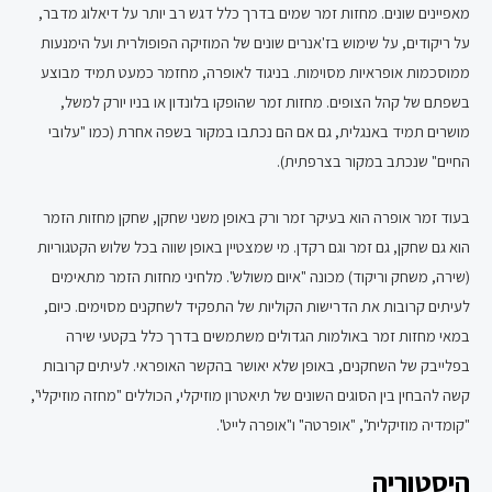
מאפיינים שונים. מחזות זמר שמים בדרך כלל דגש רב יותר על דיאלוג מדבר,
על ריקודים, על שימוש בז'אנרים שונים של המוזיקה הפופולרית ועל הימנעות
ממוסכמות אופראיות מסוימות. בניגוד לאופרה, מחזמר כמעט תמיד מבוצע
בשפתם של קהל הצופים. מחזות זמר שהופקו בלונדון או בניו יורק למשל,
מושרים תמיד באנגלית, גם אם הם נכתבו במקור בשפה אחרת (כמו "עלובי
החיים" שנכתב במקור בצרפתית).
בעוד זמר אופרה הוא בעיקר זמר ורק באופן משני שחקן, שחקן מחזות הזמר
הוא גם שחקן, גם זמר וגם רקדן. מי שמצטיין באופן שווה בכל שלוש הקטגוריות
(שירה, משחק וריקוד) מכונה "איום משולש". מלחיני מחזות הזמר מתאימים
לעיתים קרובות את הדרישות הקוליות של התפקיד לשחקנים מסוימים. כיום,
במאי מחזות זמר באולמות הגדולים משתמשים בדרך כלל בקטעי שירה
בפלייבק של השחקנים, באופן שלא יאושר בהקשר האופראי. לעיתים קרובות
קשה להבחין בין הסוגים השונים של תיאטרון מוזיקלי, הכוללים "מחזה מוזיקלי",
"קומדיה מוזיקלית", "אופרטה" ו"אופרה לייט".
היסטוריה