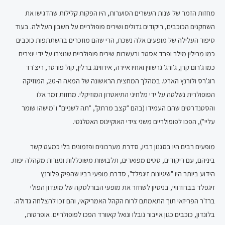
מחזות הזמר של שנות העשרים הסוערות, היו הפקות קלילות שהדגישו את
השחקנים הכוכבים, ריקודים גדולים ושירים פופולריים על חשבון העלילה. בעוד
סיפור העלילה של מופעים אלה נשכח, הרי שהם מוזכרים בהשתתפות כוכבים
כמו מרילין מילר ופרד אסטר ובעשרות שירים פופולריים שנוצרו על ידי יוצרים
כמו ג'רום קרן, ג'ורג' גרשווין ואחיו איירה, אירווינג ברלין, קול פורטר, ריצ'רד
רוג'רס ולורנץ הארט. במהלך המחצית הראשונה של המאה ה-20, המוזיקה
הפופולרית נשלטה על ידי מלחיני התיאטרון המוזיקלי. מחזות זמר אלו
והסטנדרטים שהם העמידו (בהם "קצב מרתק", "תה לשניים" ו"מישהו שומר
עליי"), הפכו לפופולריים משני צידי האוקיינוס האטלנטי.
מופעים רבים היו בסגנון רביו, סדרת מערכונים ופזמונים בלי כמעט קשר
ביניהם, עם ריקודים, סטים מפוארים, תלבושות משוכללות ונערות מקהלה יפות.
הידוע ביותר היו "שיגיונות זיגפלד", סדרת מופעי רביו שהפיק פלורנץ
זיגפלד בברודוויי, בניסיון לשחזר את מופעי הבורלסקה של מועדון הפולי
ברז'ר הפריזאי תוך התאמתם לרוח הקהל האמריקאי, והם זכו להצלחה גדולה.
בלונדון, כוכבים כגון אייבור נובלו ונואל קאוורד הפכו לפופולריים. אופרטות,