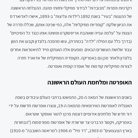
רקדניות וזמרות "מכובדות" לבידור מוזיקלי וחזותי מהנה. ההצלחה הראשונה
של ההצגות "בעיר" בשנת 1892 ו"ילדות עליצות" ב-1893, אישרו לאדוארדס
את הכיוון שלקח. "קומדיות מוזיקליות" אלה, כפי שכינה אותם, שכללו סדרה של
הצגות על "עלמה ענייה שאוהבת אריסטוקרט ומשיגה אותו כנגד כל הסיכויים"
(בדרך כלל עם המילה "ילדה" בכותרת), עשו מהפכה בלונדון וקבעו את הטון
עבור שלושת העשורים הבאים. מופעים אלה הועתקו מייד לתיאטראות אחרים
בלונדון ולאחר מכן גם באמריקה. הקומדיה המוזיקלית של אדוארד חזרה
לצורות מוזיקליות קודמות של אופרה קומית ואופרטה.
האופרטה ומלחמת העולם הראשונה
בשנים הראשונות של המאה ה-20, התפשטו ברחבי העולם עיבודים בשפה
האנגלית לאופרטות האירופאיות מהמאה ה-19, ונוצרו אופרטות חדשות על ידי
דור חדש של מלחינים אירופיים דוגמת פרנץ להאר ואוסקר שטראוס.
באמריקה, ויקטור הרברט יצר שרשרת של אופרטות מפורסמות ("הבחורות
בארץ הצעצועים" מ-1903, "רד מיל" מ-1906 ו"מריאטה השובבה" מ-1910)