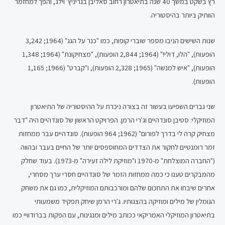
רץ בשקט במשך 40 שנה בתיאטרון רחוב סאליבן בגריניץ' וילג', והפך למחזמר
הוותיק ביותר בהיסטוריה.
שנות השישים הניבו מספר שוברי קופות, כמו "כנר על הגג" (1964; 3,242
הופעות), "הלו, דולי!" (1964; 2,844 הופעות), "מצחיקונת" (1964; 1,348
הופעות), "איש למנשה" (1965; 2,328 הופעות), ו"קברט" (1966; 1,165
הופעות).
שני גברים השפיעו בעשור זה בצורה ניכרת על ההיסטוריה של התיאטרון
המוזיקלי: סטיבן סונדהיים וג'רי הרמן. הפרויקט הראשון של סונדהיים היה "דבר
מצחיק קרה לי בדרך לפורום" (1962; 964 הופעות). סונדהיים עבר ממחזות
זמר רומנטיים לחקור את הצדדים המחוספסים יותר של החיים בעבר ובהווה
("החברה המוצלחת" מ-1970 ו"מוזיקת לילה זעירה" מ-1973). בעוד שחלק
מהמבקרים טענו כי כמה ממחזות הזמר של סונדהיים חסרי ערך מסחרי,
אחרים שיבחו את התחכום שלהם ומורכבותם המוזיקלית, כמו גם את משחק
הגומלין של מילים ומוזיקה בהצגותיו. ג'רי הרמן שיחק תפקיד משמעותי
בתיאטרון המוזיקלי האמריקאי ככותב מילים ומנגינות, עם הפקות בברודוויי כמו