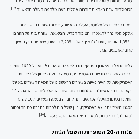
ומספר מחזות מוזיקליים אינטימיים. האופרטה בשפה הגרמנית איבדה את
[19]
הפופולריות שלה בארצות דוברות אנגלית בעת מלחמת העולם הראשונה
.
בימים האפלים של מלחמת העולם הראשונה, ציבור הצופים דרש בידור
אסקפיסטי ונהר לתיאטרון. הציבור הבריטי הביא את "עוזרת בית של ההרים"
ל-1,352 הופעות, ואת "צ'ו צ'ין צ'או" ל-2,238 הופעות, שיא שהחזיק במשך
קרוב לארבעים שנה.
עליונותו של התיאטרון המוזיקלי הבריטי מאז המאה ה-19 ועד ל-1920 הוחלף
בהדרגה על ידי החדשנות האמריקנית במאה ה-20. הניצחון של היצירות
האמריקאיות על האירופאיות בעשורים הראשונים של המאה העשרים בא על
רקע החברתי המשתנה. הסגנונות האופראיות והתיאטרליות של המאה ה-19
הוחלפו בסגנון מוזיקלי המתאים יותר לחברה במאה העשרים ולניב לשונה.
הסגנון הישיר יותר יצא באמריקה, כיוון שיכל היה לפרוח בחברה פתוחה ופחות
[20]
"מאובנת" בהצמדות למסורת של המאה התשע-עשרה
.
שנות ה-20 הסוערות והשפל הגדול