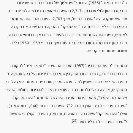
ב"גברתי הנאווה" (1956), עיבוד ל"פיגמליון" של ג'ורג' ברנרד שו שכיכובו
בו רקס הריסון וג'ולי אנדרוז, ו-2,717 ההופעות שהועלו הציבו שיא לשנים רבות.
עוד שיא שנקבע היה "אופרה בגרוש", שרץ 2,707 הופעות והפך את המחזמר
באוף ברודוויי לארוך ביותר עד "פנטסטיקס". ההפקה גם הכשירה את הקרקע
לאחרים, כשהראתה שמחזות זמר יכולים להיות רווחיים באוף ברודוויי גם בקנה
מידה קטן ובפורמט תזמורתי מצומצם. עונת אוף-ברודוויי 1959–1960 כללה
עשרות מחזות זמר קטנים.
המחזמר "סיפור הפרברים" (1957) העביר את סיפור "רומיאו ויוליה" לתקופה
מודרנית בניו יורק, כשבמרכזו מאבק בין שתי כנופיות יריבות על רקע אתני, עם
מוזיקה של ליאונרד ברנשטיין למילותיו של סטיבן סונדהיים. המחזה אומץ על ידי
המבקרים, אך לא הצליח להיות בחירה פופולרית עבור "הגבירות כחולות השיער
של ההצגה היומית", שהעדיפו את העיירה איווה של המחזמר "איש המוזיקה".
"סיפור הפרברים" רץ באופן מכובד 732 הופעות בברודוויי (1,040 בווסט אנד),
ואילו "איש המוזיקה" עשה כפליים הופעות. עם זאת, העיבוד הקולנועי שנעשה
[27]
ל"סיפור הפרברים" הצליח מאוד
.