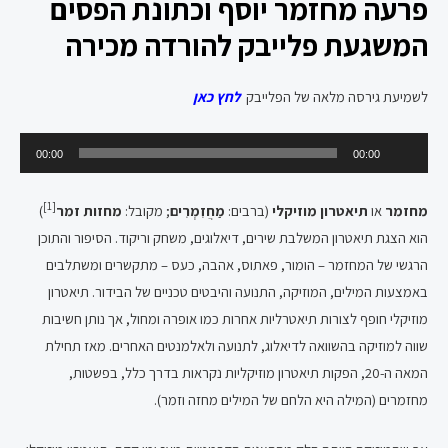
פרעה מחזמר יוסף וכתונת הפסים
המשגעת פלייבק להורדה מכירה
לשמיעת גירסה מלאה של הפלייבק
לחץ כאן
נגן
00:00
00:00
אודיו
[1]
מחזמר
או
תיאטרון מוזיקלי
(ברבים:
מַחֲזִמְרִים
; מקובל:
מחזות זמר
)
הוא הצגת תיאטרון המשלבת שירים, דיאלוגים, משחק וריקוד. הסיפור והתוכן
הרגשי של המחזמר – הומור, פאתוס, אהבה, כעס – מתקשרים ומשתלבים
באמצעות המילים, המוזיקה, התנועה והיבטים טכניים של הבידור. תיאטרון
מוזיקלי חופף לצורות תיאטרליות אחרות כמו אופרה ומחול, אך נותן חשיבות
שווה למוזיקה בהשוואה לדיאלוג, לתנועה ולאלמנטים האחרים. מאז תחילת
המאה ה-20, הפקות תיאטרון מוזיקליות נקראות בדרך כלל, בפשטות,
מחזמרים (המילה היא הלחם של המילים מחזה וזמר).