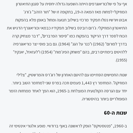
אף על פי שלכוריאוגרפים הייתה השפעה גדולה יחסית על סגנון התיאטרון
המוזיקלי לפחות מאז המאה ה-19, בתקופה זו של "תור הזהב" ג'ורג'
אבוט ויורשיו נטלו תפקיד מרכזי בשילוב תנועה ומחול באופן מלא בהפקות
התיאטרון המוזיקלי. ג'רום רובינס בשילוב תפקידיו כבמאי וכוריאוגרף הדגיש את
הכוח לספר דרך הריקוד בהפקות כמו "סיפור הפרברים", "דבר מצחיק קרה
בדרך לפורום" (1962) ו"כנר על הגג" (1964). גם בוב פוסי יצר כוריאוגרפיה
ללהיטים בימתיים רבים, בהם "משחק הפיג'מות" (1954) ו"לעזאזל, יאנקיז"
(1955).
שנות החמישים הסתיימו עם להיטם האחרון של רוג'רס והמרשטיין, "צלילי
המוזיקה". המחזמר רץ 1,443 פעמים וזכה בפרס טוני למחזמר הטוב ביותר.
יחד עם הגרסה הקולנועית המוצלחת ב-1965, הוא הפך לאחד ממחזות הזמר
הפופולריים ביותר בהיסטוריה.
שנות ה-60
ב-1960, "פנטסטיקס" הופק לראשונה באוף ברודוויי. מופע אלגורי אינטימי זה