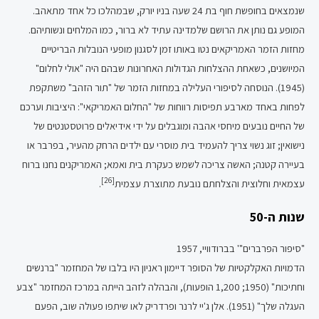
שנמצאים בחופשת חוף בת 24 שעה בניו יורק, שבמהלכו כל אחד מתאהב.
המופע גם נותן את הרושם שלמדינה עתיד לא ברור, כמו המלחים ונשותיהם.
מחזות הזמר האמריקאים נטו באותו זמן לסגנון מופעי הנובלות הבריטיים
המיושנים, כשאחת ההצלחות הגדולות האחרונות שבהם היה "אולי לחלום"
(1945). הנוסחה לסיפורי העלילה במחזות הזמר של "תור הזהב" משתקפת
לפחות באחד מארבע תפיסות רווחות של "החלום האמריקאי": היציבות וערכם
של החיים נובעים מיחסי אהבה ומוגבלים על ידי אידיאלים פרוטסטנטים של
נישואין; זוג נשוי צריך להעמיד בית מוסרי עם ילדים הרחק מהעיר, בפרבר או
בעיירה קטנה; האשה צריכה לשמש כעקרת בית ואמא; האמריקנים נחנו ברוח
[26]
עצמאית וחלוצית והצלחתם נובעת מתוצרת עצמית
.
שנות ה-50
"סיפור הפרברים"' בברודוויי, 1957
הדמויות האקלקטיות של הסופר דיימון ראניון היו בלבו של המחזמר "ברנשים
וחתיכות" (1950; 1,200 הופעות), והבהלה לזהב הייתה במרכז המחזמר "צבע
העגלה שלך" (1951). אלן ג'יי לרנר ופרדריק לאו שיתפו פעולה שוב, הפעם