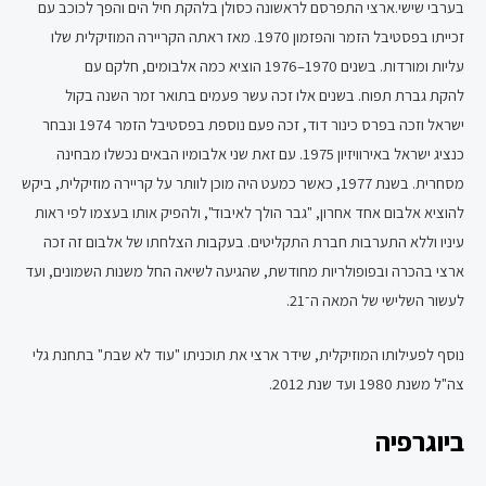
בערבי שישי.ארצי התפרסם לראשונה כסולן בלהקת חיל הים והפך לכוכב עם
זכייתו בפסטיבל הזמר והפזמון 1970. מאז ראתה הקריירה המוזיקלית שלו
עליות ומורדות. בשנים 1970–1976 הוציא כמה אלבומים, חלקם עם
להקת גברת תפוח. בשנים אלו זכה עשר פעמים בתואר זמר השנה בקול
ישראל וזכה בפרס כינור דוד, זכה פעם נוספת בפסטיבל הזמר 1974 ונבחר
כנציג ישראל באירוויזיון 1975. עם זאת שני אלבומיו הבאים נכשלו מבחינה
מסחרית. בשנת 1977, כאשר כמעט היה מוכן לוותר על קריירה מוזיקלית, ביקש
להוציא אלבום אחד אחרון, "גבר הולך לאיבוד", ולהפיק אותו בעצמו לפי ראות
עיניו וללא התערבות חברת התקליטים. בעקבות הצלחתו של אלבום זה זכה
ארצי בהכרה ובפופולריות מחודשת, שהגיעה לשיאה החל משנות השמונים, ועד
לעשור השלישי של המאה ה־21.
נוסף לפעילותו המוזיקלית, שידר ארצי את תוכניתו "עוד לא שבת" בתחנת גלי
צה"ל משנת 1980 ועד שנת 2012.
ביוגרפיה