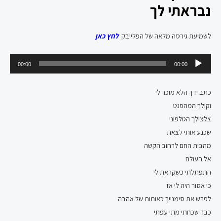
נבראתי לך
לשמיעת גירסה מלאה של הפלייבק
לחץ כאן
נגן
00:00
00:00
אודיו
כתב ידך הלא מוכר לי
וקולך המהפנט
צלצולך הטלפוני
שכנע אותי לצאת
מהבית החם לרחוב הקשה
אל העולם
התפתלתי כשקראת לי
כי אסור היה לי אז
לפרש את סימנייך כאותות של אהבה
כבר שכחתי מתי עפתי