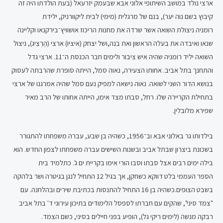
ארצי נולד במושב השיתופי אלוני אבא שבעמק יזרעאל (בעת הולדתו היה זה
קיבוץ בשם נוה יער), בנם של מרגלית (מימי) לבית ליקוורניק, ילידת
רומניה ניצולת השואה אשר שרדה את מחנות הריכוז אושוויץ־בירקנאו וקליינה
שנאו ואיבדה את בעלה הראשון ואת בנה,ושל יצחק (איציו) ארצי (הֶרְצִיג), ניצול
השואה יליד רומניה שהיה איש ציבור ולימים חבר הכנסת ה־11. ארצי גדל
והתחנך בתל אביב. אחותו הצעירה, נאוה סמל, הייתה סופרת שהרבתה לעסוק
בנושא הדור השני לשואה. נאוה נישאה למפיק נעם סמל שהיה אמרגנו של ארצי
בתחילת הקריירה שלו. רחל, סבתו מצד אימו, הייתה אחותו של הרב מאיר
שפירא מלובלין.
בילדותו גר באלוני אבא וב־1956, כשהיה בן שבע, עברה משפחתו להתגורר
בשכונת ביצרון שבתל אביב ובשנות השישים עברה משפחתו לצפון החדש. הוא
בילה ימים רבים אצל סבתו וסבו הורי אימו בקריית ים ג'. כתלמיד בית
הספר העממי בלט דווקא כשחקן, אך בגיל 12 התחיל לנגן בגיטרה ושר בלהקה
בשבט הצופים.כשהיה בן 16 התחיל להתנסות בכתיבת שירים ובהלחנה. עם
"צמד סיני", שהקים עם חברתו לספסל הלימודים בתיכון עירוני ד' בתל אביב
רבקה מנשה (לימים ריקי גל), הופיע בפני חיילים בסיני, כשם הצמד.