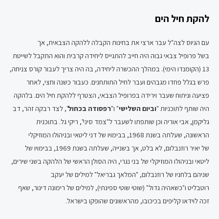
להקת חיל הים
עם הגיוס לצה"ל עבר ארצי את בחינות הקבלה ללהקה הצבאית, אך
בשל פרופיל צבאי גבוה היה חייב להתגייס ליחידה קרבית והוא התקבל לשייטת
13 (הקומנדו הימי). במהלך ההכשרה ליחידה, בה היה צריך לעבור קורס צניחה,
פרש בגלל פחדו מגבהים ועבר לחיל התותחנים. כעבור כשנה וחצי, לאחר
פציעה וניתוח שעבר וירידה בפרופיל הצבאי, הצטרף ללהקת חיל הים. בלהקה
היה שותף לתוכניות "
וביום השלישי
" ו"
רפסודה בכחול
", לצד רבקה זהר, דב
גליקמן, אבי אוריה וכן שותפתו לשעבר ל"צמד סיני", ריקי גל. בתוכנית
הראשונה, שעלתה בשנת 1968, בבימויו של דני ליטאי ובניהולו המוזיקלי
של יאיר רוזנבלום, לא בלט, אך בשנייה, שעלתה בשנת 1969, בבימויו של
ליטאי ובניהולו המוזיקלי של בני נגרי, היה הסולן הראשי של הלהקה בשני שירים,
שניהם בלחניו של רוזנבלום, "המלאך גבריאל" למילים של יעקב
רוטבליט ו"כשאהיה גדול" (שוטי שוטי ספינתי), למילים של רימונה דינור, שאף
זכה לוידאו קליפים בכיכובו, מהראשונים שהופקו בישראל.