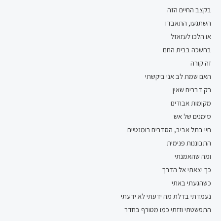
בקצב החיים הזה
השתגעו, התאבדו
או הלכו לעזאזל
בחשכה בבית החם
זה קורה
האם שמת לב אני ביקשתי
רק דברים שאין
מקומות אבודים
סימנים של אש
חיי בתל אביב, הסדרים רומנטיים
התבוננות פנימית
ומה שהאמנתי
כך יצאתי אל הדרך
כשהגעתי באתי
נעמדתי בדלת מה ידעתי לא ידעתי
התפשטתי וזזתי כמו מטורף בחדר