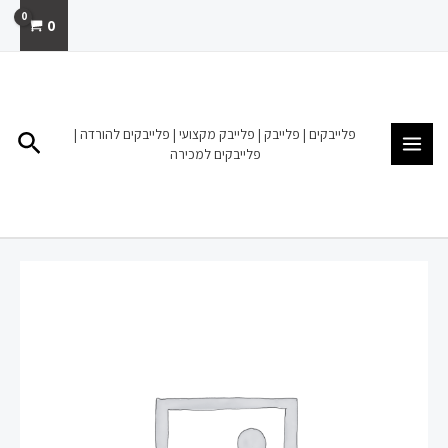
ילוג
0
תוכן
MAIN
MENU
פלייבקים | פלייבק | פלייבק מקצועי | פלייבקים להורדה |
חיפו
פלייבקים למכירה
כמות
של
פלייבק
למכירה
הורדה
גבר
משתגע