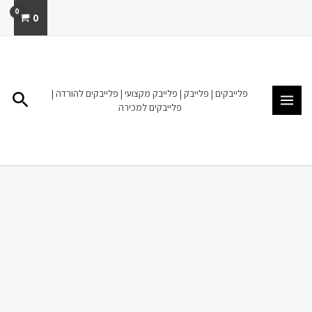
ילוג
0
תוכן
MAIN
MENU
פלייבקים | פלייבק | פלייבק מקצועי | פלייבקים להורדה |
חיפו
פלייבקים למכירה
כמות
של
פלייבק
למכירה
הורדה
אין
לך