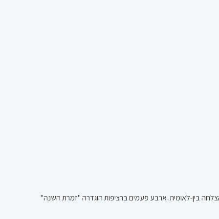
תיאטרון ישראלית, שזכתה להצלחה בין-לאומית. ארבע פעמים ברציפות הוגדרה "זמרת השנה"