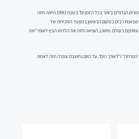
בשנת 1990 זכתה בתואר "האמן הישראלי הנמכר ביותר בכל הזמנים" במונטה קרלו.בשנת 2023 נבחרה על ידי מגזין רולינג סטון כאחת מ-"200 הזמרים הגדולים ביותר בכל הזמנים".בשנת 1993 הייתה חזה
שבועות רבים במקום הראשון במצעד המכירות של
, נמכר בלמעלה ממיליון וחצי עותקים בעולם. מתוכו, הוציאה חזה את הלהיט הבין-לאומי "Im
שיר הפרחה" ו"לאורך הים". עד היום נחשבת עפרה חזה לאחת