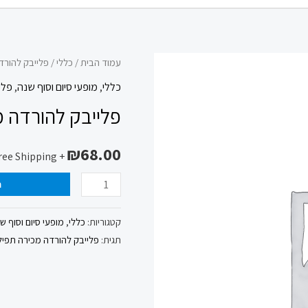
כמות
עמוד הבית
/
כללי
/ פלייבק להורד
של
כללי
,
מופעי סיום וסוף שנה
,
פלי
פלייבק
פלייבק להורדה מ
להורדה
מכירה
₪
68.00
+ Free Shipping
תפילה
עופרה
ה
חזה
*
קטגוריות:
כללי
,
מופעי סיום וסוף ש
תגית:
פלייבק להורדה מכירה תפיל