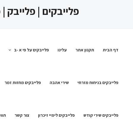
ילוג
פלייבקים | פלייבק |
תוכן
דף הבית
תקנון אתר
עלינו
פלייבקים על פי א -ב
פלייבקים בניחוח מזרחי
שירי אהבה
פלייבקים מחזות זמר
פלייבקים שירי קודש
פלייבקים לימיי זיכרון
צור קשר
תווי