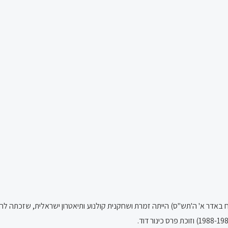
בנובמבר 1957; כ"ה בחשוון ה'תשי"ח – 23 בפברואר 2000; י"ח באדר א' ה'תש"ס) הייתה זמרת ושחקנית קולנוע ו