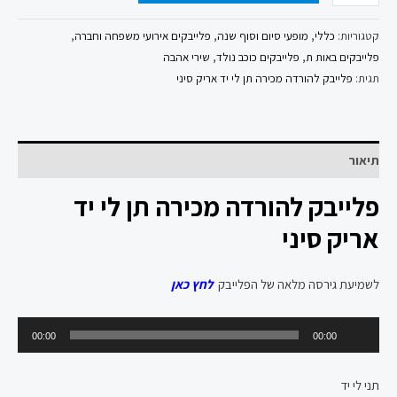
קטגוריות:
כללי
,
מופעי סיום וסוף שנה
,
פלייבקים אירועי משפחה וחברה
,
פלייבקים באות ת
,
פלייבקים כוכב נולד
,
שירי אהבה
תגית:
פלייבק להורדה מכירה תן לי יד אריק סיני
תיאור
פלייבק להורדה מכירה תן לי יד
אריק סיני
לשמיעת גירסה מלאה של הפלייבק
לחץ כאן
נגן
00:00
00:00
אודיו
תני לי יד