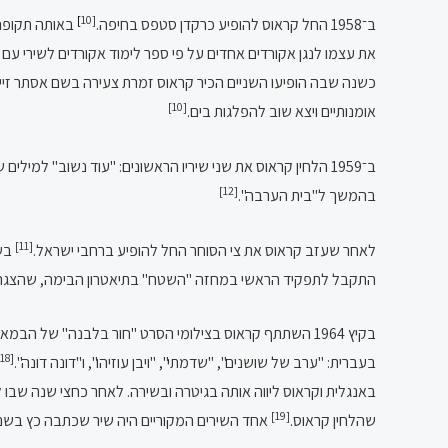
]
[10
ב־1958 החל קראוס להופיע כרקדן סטפס בחיפה.
באותה תקופה 
את עצמו לנגן אקורדים אחדים על פי ספר לימוד אקורדים לשירי עם א
כשנה שבה הופיעו השניים הכיר קראוס זמרת צעירה בשם אסתר זייד
[10]
אומנותיים ויצא שוב להפלגות בים.
ב־1959 הלחין קראוס את שני שיריו הראשונים: "עוד נשוב" למילים של עמוס אטינגר ו"שיר הדייג" למילים של אורי שרון.
[12]
בהמשך ל"בית הערבה".
[11]
לאחר שעזב קראוס את צי הסוחר החל להופיע ברחבי ישראל.
בשנת 1961 הקים קרא
התקבל לתפקיד הראשי במחזה "השטח" בתיאטרון הבימה, שהצגתו
בקיץ 1964 השתתף קראוס בצילומי הסרט "חור בלבנה" של הבמאי אורי זוהר, שעלה לאקרנים ב־1965.
[18]
בעברית: "ערב של שושנים", "שדמתי", "ויבן עוזיהו", ו"דונה דונה".
באנגלית וקראוס ליווה אותה בגיטרה ובשירה. לאחר כחצי שנה שבו ל
[19]
שהלחין קראוס.
אחד השירים המקוריים היה שיר שכתבה כץ בשם "Long Ago" על פי לחנו של קראוס ששימש בהמשך כלחן השיר "בית הע