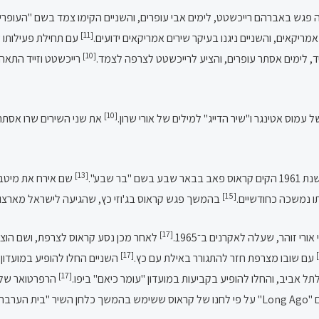
פגש באברהם רייכשטט, לימים אבי עופרים, והשניים הקימו צמד בשם "העופרים",
[11]
מריקאים, והשניים ניגנו בעיקר שירים אמריקאים ידועים.
עם תחילת פעילותו 
[10]
, לימים אסתר עופרים, והציע לרייכשטט לצרפה לצמד.
רייכשטט וזייד התאהב
[10]
את שני השירים שרו אסתר
[13]
וס פאב בבאר שבע בשם "בר שבע".
שם אירח את מיטב כ
[15]
 נמשכה כחודשיים.
בהמשך פגש קראוס בג'וזי כץ, שהגיעה לישראל מארצות ה
[17]
[17]
עם שובו מצרפת חזר להתגורר באילת עם כץ.
השניים החלו להופיע במועדון 
[17]
תל אביב, והחלו להופיע בקביעות במועדון "עומר כיאם" ביפו.
הרפרטואר של ה
רבה".