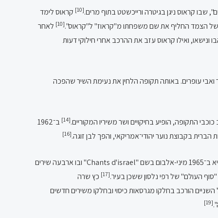
[10]
 שבו קראוס ניגן בגיטרה ורייכשטט בתוף מרים.
קראוס לימד
[10]
של הצמד החליף את שם משפחתו מ"קראוז" ל"קראוס".
לאחר
ו ונישאו, ואילו קראוס עזב את ההרכב אחרי חילוקי דעות
 ואבי עופרים. באותה תקופה הלחין את נעימת השיר שהפכה
[14]
וכבי התקופה, הופיע בחיקויים ושר משיריו המקוריים.
ב־1962
[16]
ברית בקבוצת נוער יהודי־אמריקאי, והפך לבן זוגה.
לאחר מכן נסע קראוס לצרפת, ושם הוציא ב־1965 מיני-אלבום בשם "Chants d'israel" ובו ארבעה שירים
[17]
"סוף העולם" של רפי נלסון ששכן בעיר.
כץ שרה
שניים הורכב בחלקו מגרסאות כיסוי ובחלקו משירים חדשים
[19]