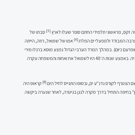
[5]
סבתו של
[6]
אמו של שמואל, רוזה, הייתה
רעם כיום). במהלך המרד הערבי הגדול נפצע מוסא ברגלו מירי
של ערבים, במהלך נסיעה, והחלים במשך זמן רב בבית מן הפציעה. בתקופה זו נאלצה האם לפרנס את המשפחה בעבודות משק בית בשכונת רחביה. באמצע שנות ה־40 היו לשמואל אח ואחות והמשפחה עקרה
[8]
הצטרף לקורס גדנ"ע ים, ובסופו התגייס לחיל הים.
קראוס היה
" בחיפה התחיל בדרך מקרה לנגן בגיטרה, לאחר שנערה ביקשה