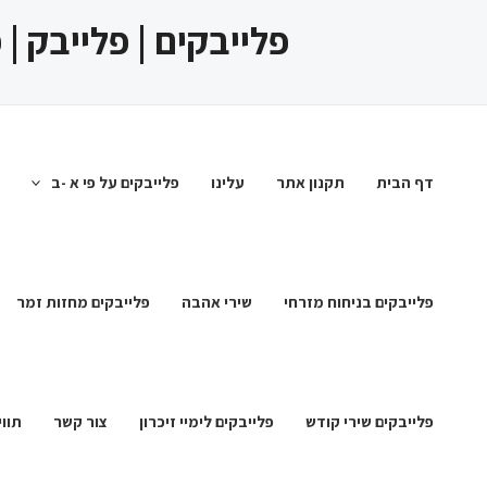
ילוג
פלייבקים | פלייבק |
תוכן
דף הבית
תקנון אתר
עלינו
פלייבקים על פי א -ב
פלייבקים בניחוח מזרחי
שירי אהבה
פלייבקים מחזות זמר
פלייבקים שירי קודש
פלייבקים לימיי זיכרון
צור קשר
תווי