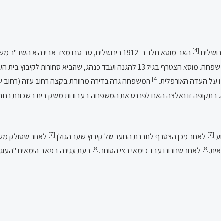
[4]
ושלים.
האב מוסא נולד ב־1912 בירושלים, סב סבו מצד אביו הוא השד"ר משה זקס, מראשוני תלמידי החתם סופר שעלו לארץ.
ות לקיבוץ בית הערבה המבודד ולמפעלי ים המלח.
[4]
 על העדה האורפלית.
המשפחה גרה בדירה מרווחת בקצה רחוב עזה (רחוב שפ
[7]
[7]
לאחר מכן הצטרף לחברת הנוער של קיבוץ שער הגולן.
לאחר שסולק משם 
[8]
[8]
אית.
לאחר שחרורו עבד כימאי בצי הסוחר.
בעת עגינה בפאב הימאים "העוגן