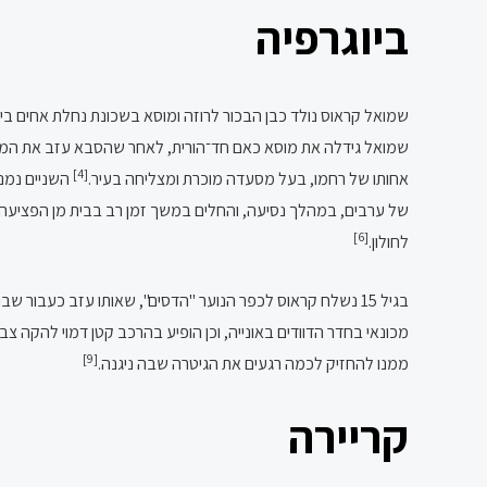
ביוגרפיה
שמואל קראוס נולד כבן הבכור לרוזה ומוסא בשכונת נחלת אחים ביר
שמואל גידלה את מוסא כאם חד־הורית, לאחר שהסבא עזב את המשפחה. מוסא הצטרף בגיל 13 להגנה ועבד כנהג, שהביא סחור
[4]
אחותו של רחמו, בעל מסעדה מוכרת ומצליחה בעיר.
השניים נמנו
[6]
לחולון.
בגיל 15 נשלח קראוס לכפר הנוער "הדסים", שאותו עזב כעבור שבוע.
מכונאי בחדר הדוודים באונייה, וכן הופיע בהרכב קטן דמוי להקה צב
[9]
ממנו להחזיק לכמה רגעים את הגיטרה שבה ניגנה.
קריירה