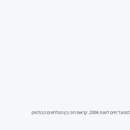
– 17 בפברואר 2013) היה זמר-יוצר, מוזיקאי, פזמונאי, מלחין ושחקן קולנוע ישראלי, מחלוצי הרוק הישראלי וחתן "פרס שר החינוך" למפעל חיים לשנת 2006. קראוס היה בין המלחינים הבולטים