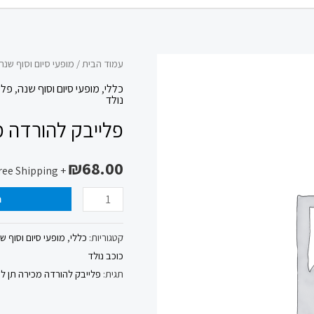
כמות
עמוד הבית
/
מופעי סיום וסוף שנה
של
כללי
,
מופעי סיום וסוף שנה
,
פלי
נולד
פלייבק
פלייבק להורדה מכ
להורדה
מכירה
₪
68.00
תן
+ Free Shipping
לי
ה
את
היום
קטגוריות:
כללי
,
מופעי סיום וסוף ש
הזה
כוכב נולד
יגאל
תגית:
פלייבק להורדה מכירה תן לי 
בשן