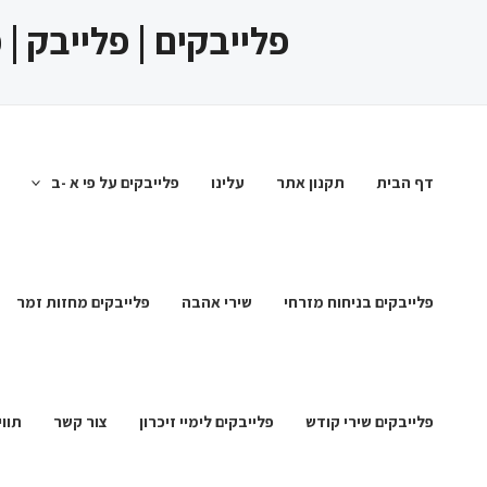
ילוג
פלייבקים | פלייבק |
תוכן
דף הבית
תקנון אתר
עלינו
פלייבקים על פי א -ב
פלייבקים בניחוח מזרחי
שירי אהבה
פלייבקים מחזות זמר
פלייבקים שירי קודש
פלייבקים לימיי זיכרון
צור קשר
תווי