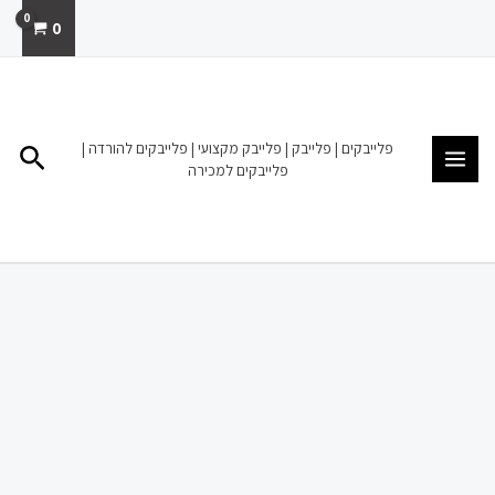
ילוג
0
תוכן
MAIN
MENU
פלייבקים | פלייבק | פלייבק מקצועי | פלייבקים להורדה |
חיפו
פלייבקים למכירה
כמות
של
פלייבק
להורדה
מכירה
תודה
לאל