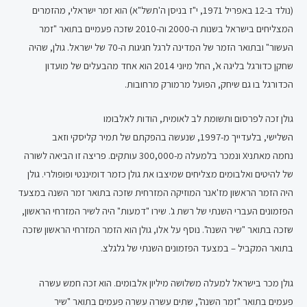
(נולד ב-12 באפריל 1971, י"ז בניסן ה'תשל"א) הוא זמר ישראלי, מהזמרים
המצליחים בישראל בשנות ה-2000 וה-2010 שזכה פעמיים בתואר "זמר
העשור" ובתואר הזמר של המדינה לרגל חגיגות ה-70 של ישראל. גולן, שהיה
שחקן כדורגל בליגה א', החל מיוני 2014 הוא אחד מהבעלים של מועדון
הכדורגל בו גם שיחק, הפועל מרמורק מרחובות.
גולן זכה לפרסום ותשומת לב לאומית, הודות לאלבומו
השלישי, בלעדייך מ-1997, שנעשה בהפקתם של תמיר קליסקי וזאב
נחמה מאתניX ונמכר בלמעלה מ-300,000 עותקים. פריצה זו הביאה לשורה
של להיטים ואלבומים מצליחים שמיצבו את גולן כזמר דומיננטי ופופולרי. גולן
היה הזמר הראשון מז'אנר המוזיקה המזרחית שזכה בתואר זמר השנה במצעד
הפזמונים העברי השנתי של רשת ג'. שירו "דמעות" היה לשיר המזרחי הראשון,
שזכה בתואר "שיר השנה". נוסף על אלו, גולן הוא הזמר המזרחי הראשון שזכה
בתואר המקביל – במצעד הפזמונים השנתי של גלגלצ.
גולן מכר בישראל למעלה משלושה מיליון אלבומים. הוא זכה חמש עשרה
פעמים בתואר "זמר השנה", שתים עשרה עשרה פעמים בתואר "שיר