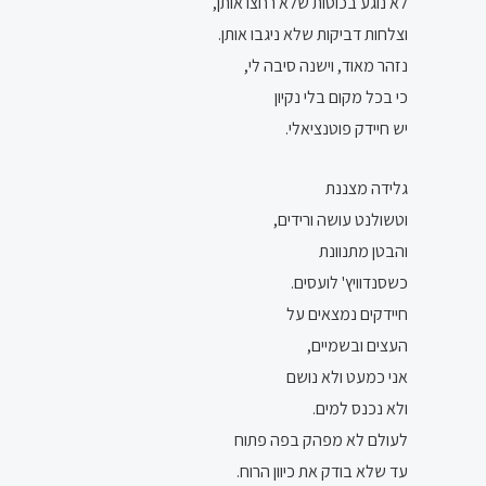
לא נוגע בכוסות שלא רחצו אותן,
וצלחות דביקות שלא ניגבו אותן.
נזהר מאוד, וישנה סיבה לי,
כי בכל מקום בלי נקיון
יש חיידק פוטנציאלי.
גלידה מצננת
וטשולנט עושה ורידים,
והבטן מתנוונת
כשסנדוויץ' לועסים.
חיידקים נמצאים על
העצים ובשמיים,
אני כמעט ולא נושם
ולא נכנס למים.
לעולם לא מפהק בפה פתוח
עד שלא בודק את כיוון הרוח.