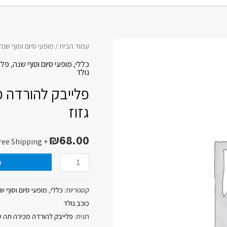
כמות
עמוד הבית
/
מופעי סיום וסוף שנה
של
כללי
,
מופעי סיום וסוף שנה
,
פלי
נולד
פלייבק
פלייבק להורדה 
להורדה
מכירה
גזוז
תה
עושה
₪
68.00
+ Free Shipping
סחרחורת
ה
להקת
גזוז
קטגוריות:
כללי
,
מופעי סיום וסוף ש
כוכב נולד
תגית:
פלייבק להורדה מכירה תה ע