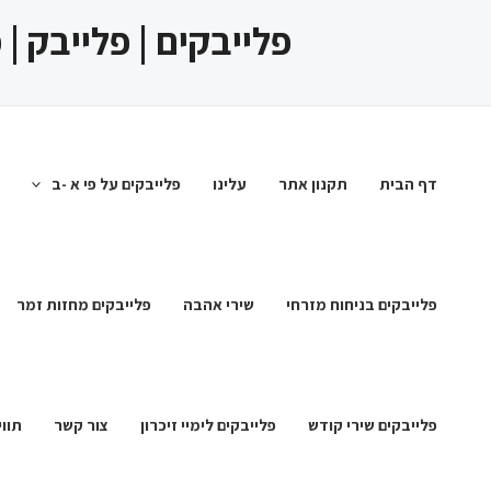
ילוג
פלייבקים | פלייבק |
תוכן
דף הבית
תקנון אתר
עלינו
פלייבקים על פי א -ב
פלייבקים בניחוח מזרחי
שירי אהבה
פלייבקים מחזות זמר
פלייבקים שירי קודש
פלייבקים לימיי זיכרון
צור קשר
תווי