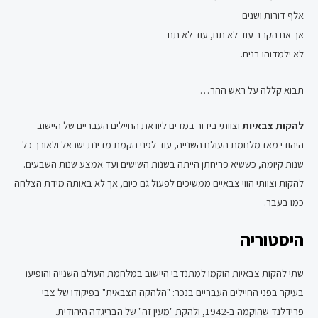
אלף דורות ושנים
אך אם הקרב עוד לא תם, עוד לא תם
לא ילמדוהו בנים.
תבוא קללה על ראש ההר…
להקות צבאיות
וצוותי בידור במדים ליוו את החיילים העבריים של היישוב
היהודי מאז מלחמת העולם השנייה, עוד לפני הקמת מדינת ישראל ולאורך כל
שנות קיומה, כששיא פריחתן הייתה בשנות השישים ועד אמצע שנות השבעים.
להקות וצוותי הווי צבאיים ממשיכים לפעול גם כיום, אך לא באותה מידת הצלחה
כמו בעבר.
היסטוריה
שתי להקות צבאיות הוקמו למתנדבי היישוב במלחמת העולם השנייה והופיעו
בעיקר בפני החיילים העבריים בנכר: "הלהקה הצבאית" בפיקודו של צבי
פרידלנד שהוקמה ב-1942, ולהקת "מעין זה" של הבריגדה היהודית.