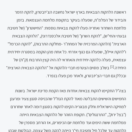
ראשונת הלהקות הצבאיות בארץ ישראל נחשבה הצ'יזבטרון, להקת הזמר
והבידור של הפלמ"ח, שפעלה בעיקר בתקופת מלחמת העצמאות. בזמן
מלחמת השחרור ואחריה פעלו להקות צבאיות נוספות: "החישטרון" (של חטיבת
גבעתי והחי"ש), "להקת השרון" (של חטיבת אלכסנדרוני), "הלהקה הצבאית
הארצית" (הלהקה המרכזית של המחת"ר -מחלקת התרבות), "להקת הכרמל"
ו"להקת איילון", שפעלה גם כגוף אזרחי. כל אחת מהן הוקמה במסגרת יחידתית
עצמאית, פעלה כלהקה יחידתית והאחראי לה היה קצין התרבות (ק"ת) של
[1]
היחידה.
בשלב מסוים הצטרפו חברי הלהקות אל "הלהקה הצבאית הארצית"
ובכללן גם חברי הצ'יזבטרון, ולאחר מכן פעלו בנפרד.
בצה"ל התקיימו להקות צבאיות אחדות מאז הקמת מדינת ישראל. בשנות
החמישים והשישים התבלטה מאוד להקת הנח"ל שהכניסה סגנון צעיר ומרענן
למוזיקה הישראלית וחלק מבוגריה הקימו להקות בסגנון דומה לאחר שחרורם
("בצל ירוק", "התרנגולים"). תקופת הזוהר של הלהקות הצבאיות הייתה
ממלחמת ששת הימים ועד מלחמת יום הכיפורים, אז הורחב מספרן של
הלהקות עד שלכל חיל וחטיבת חי"ר הייתה להקה משל עצמה. הבולטות שבהן