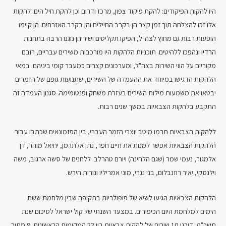
היו להקות הפיקודים: להקת פיקוד צפון, מרכז ודרום וכן להקת חיל הים. להקות
אלו זכו להצלחה תוך זמן קצר הן בקרב החיילים והן בקרב האזרחים. הן קיימו
הופעות רבות גם מחוץ לצה"ל, הפיקו תקליטים ושיריהן נוגנו הרבה בתחנות
ה
רדיו
ונהפכו ללהיטים. תוכניות הלהקות היו מורכבות משירים עבריים, רובם
מקוריים על הווי השירות בצה"ל, ומערכונים קצרים כמעבר קומי ביניהם. במאי
הלהקות הדגישו במיוחד את ההעמדה של השירים, שתנועות גופם של הזמרים
יבטאו את משמעות מילות השירים בעזרת משחק ופנטומימה. סגנון העמדה זה
התקבע בלהקות הצבאיות במשך שנים רבות.
ללהקות הצבאיות תרמו מיטב יוצרי הזמר העברי, בין הפזמונאים שכתבו עבור
הלהקות הצבאיות אפשר למנות את חיים חפר, נתן אלתרמן, יחיאל מוהר, דן
אלמגור, נעמי שמר (שגם הלחינה) ויורם טהרלב. ללחנים של סשה ארגוב, משה
וילנסקי, יאיר רוזנבלום, בני נגרי, מוני אמריליו ונורית הירש.
הלהקות הצבאיות הגיעו לשיא של פופולריות בתקופה שבין מלחמת ששת
הימים למלחמת היום הכיפורים. במצעד השנתי של קול ישראל לסיכום שנת
תשכ"ט, דורגו 10 שירים של להקות צבאיות בין 22 המקומות הראשונים. 9 מתוך