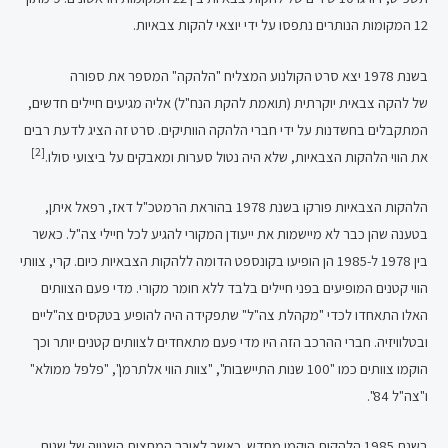
12 המקומות הנותרים נתפסו על ידי יוצאי להקות צבאיות.
בשנת 1978 יצא סרט הקולנוע המצליח "הלהקה" המספר את ספורה
של להקה צבאית יוקרתית (תואמת להקת הנח"ל) אליה מגיעים חיילים חדשים,
המתקבלים בחשדנות על ידי חברי הלהקה הוותיקים. סרט זה הציג לדעת רבים
[2]
את הווי הלהקות הצבאיות, שלא היה נטול סערות ומאבקים על ביצועי סולו.
הלהקות הצבאיות פורקו בשנת 1978 בהוראת הרמטכ"ל דאז, רפאל איתן,
בטענה שהן כבר לא מיישמות את ייעודן המקורי להגיע לכל חיילי צה"ל. כאשר
בין 1978 ל-1985 הן הופיעו בקונספט הדומה ללהקות הצבאיות כיום. קרי, צוותי
הווי קטנים המופיעים בפני חיילים בלבד ללא חומר מקורי. מדי פעם הצוותים
האלו התאחדו לכדי "מקהלת צה"ל" שתפקידה היה להופיע בטקסים צה"ליים
ובטלוויזיה. חברי ההרכב הזה היו מדי פעם מתאחדים לצוותים קטנים יותר וכך
הוקמו צוותים כמו "100 שנות התיישבות", "צוות הווי אלתרמן", "פלפל ממולא"
ו"צה"ל 84".
בשנת 1985 הלהקות הוקמו מחדש. כאשר לאורך המחצית השנייה של שנות