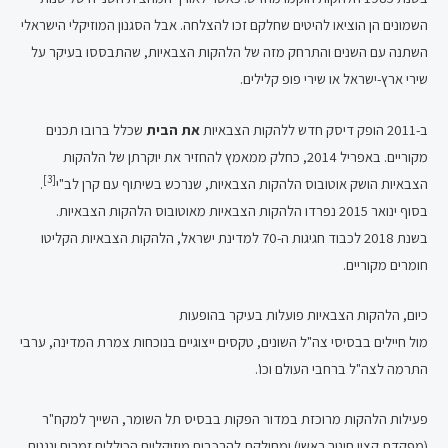
השמונים הן הוציאו להיטים שחלקם זכו להצלחה. אבל הסגנון המוזיקלי הישראלי
השתנה עם השנים והתרחק מזה של הלהקות הצבאיות, שהתבססו בעיקר על
שירי ארץ-ישראל או שירי פופ קלילים.
ב-2011 הופק דיסק חדש ללהקות הצבאיות
את הבית
שכלל ברובו תכנים
מקוריים. באפריל 2014, כחלק ממאמץ להחזיר את יוקרתן של הלהקות
[3]
הצבאיות הושק אוטובוס הלהקות הצבאיות, שנרכש בשיתוף עם קרן לב"י
.
בסוף ינואר 2015 נפרדו הלהקות הצבאיות מאוטובוס הלהקות הצבאיות.
בשנת 2018 לכבוד חגיגות ה-70 למדינת ישראל, הלהקות הצבאיות הקליטו
חומרים מקוריים.
כיום, הלהקות הצבאיות פועלות בעיקר בהופעות
מול חיילים בבסיסי צה"ל השונים, טקסים ייצוגיים בנוכחות צמרת המדינה, ערבי
התרמה לצה"ל ברחבי העולם וכו'.
פעילות הלהקות מרוכזת במדור הפקות בבסיס תל השומר, השייך למקח"ר
(מפקדת קצין חינוך ראשי) ומחולקת להרכבים מוזיקליים הכוללים זמרים ונגנים,