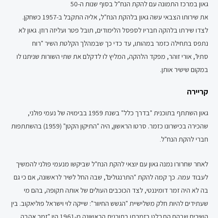
גאון במרכז התמונה עם להקת הנח"ל בסוף שנות ה-50
את שירותו הצבאי עשה גאון בלהקת הנח"ל, אליה התקבל ב-1957 כשחקן.
לצדו שירתו בלהקה חבריו לספסל הלימודים, תובל פטר ועליזה רוזן. גאון לא
נתפס בתחילה כזמר במהותו, עד כדי כך שבמהלך הקלטת השיר "רוח
סתיו", אורי זוהר, מפקד הלהקה, המליץ לו לדקלם את שתי השורות שניתנו לו
במקום שישיר אותן.
קריירה
גאון השתתף בתוכנית "בדרך כלל" בשנת 1959 בבימויה של נעמי פולני,
שהכירה בכישרונו כזמר. סרטו הראשון, היה "התיקון הקטן" (1959) בהשתתפות
חברי להקת הנח"ל
.
לאחר שחרורו נמנה גאון עם יוצאי להקת הנח"ל שביקשו מנעמי פולני להמשיך
לעבוד עמה. כך קמה להקת "התרנגולים", שבה החל לשיר לראשונה, אם כי גם
בה לא היה זמר דומיננטי, לצד הכוכבים העולים של אותה תקופה, בהם מי
שעתידים להיות חלק משלישיית "הגשש החיוור": שייקה לוי וישראל פוליאקוב. בין
השירים שבהם התבלט בזמרתו בתוכנית הראשונה מ-1961 היו "זמר אהבה