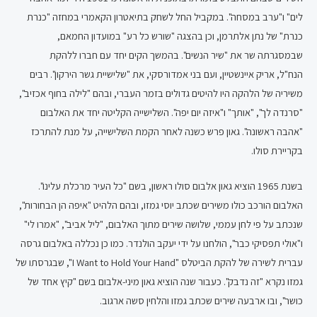
לים" ו"ערב במסחה". במקביל החל לשחק בתיאטרון הקאמרי במחזה "כנרת
כנרת" של נתן אלתרמן, וכן בהצגה "שורש כל רע" במועדון החמאם,
שבמסגרתה שר את "שיר הנשים". בהמשך הקים יחד עם חברו ללהקת
הנח"ל, אריק איינשטיין, ועם בני אמדורסקי, את "שלישיית גשר הירקון". רבים
משיריה של הלהקה היו להיטים גדולים בזמר העברי, ובהם "לילה בחוף אכזיב",
"סרנדה לך", "אותך" ו"איזה יום יפה". השלישייה הקליטה יחד את האלבום
"אהבה ראשונה". גאון פרש כשנה לאחר הקמת השלישייה, על מנת להתרכז
בקריירת סולו.
בשנת 1965 הוציא גאון אלבום סולו ראשון, בשם "כל העיר מרכלת עלינו".
האלבום הורכב כולו משירים שכתב יוסי גמזו, ובהם הלהיט "איפה הן הבחורות",
שנכתב על פי לחן עממי, שלושה שירים מתוך האלבום, "ליל אביב", "אמרו לי"
ו"אולי תפסיקי כבר", הולחנו על ידי יעקב הולנדר. כמו כן נכללה באלבום גרסה
עברית לשירה של להקת הביטלס "I Want to Hold Your Hand", שבגרסתו של
גמזו נקרא "זה נדבק". כעבור שנה הוציא גאון מיני-אלבום בשם "קיץ אחד של
כושר", ובו ארבעה שירים שכתב גמזו והלחין סשה ארגוב.