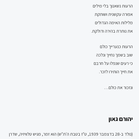
הרעות נשאנוך בלי מילים
אפורה עקשנית ושותקת
מלילות האימה הגדולים
את נותרת בהירה ודולקת.
הרעות כנערייך כולם
שוב בשמך נחייך ונלכה
כי רעים שנפלו על חרבם
את חייך הותירו לזכר.
ונזכור את כולם…
יהורם גאון
(נולד ב-28 בדצמבר 1939, ט"ז בטבת ה'ת"ש) הוא זמר, מגיש טלוויזיה, שדרן