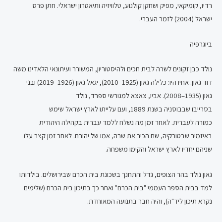
רדיו, קומיקאי, מפיק ושחקן קולנוע, טלוויזיה ותיאטרון ישראלי. חתן פרס
ישראל (2004) לזמר העברי.
ביוגרפיה
נולד כבן זקונים לשרה לבית חכים ולהיסטוריון, המשורר ועיתונאי הלאדינו משה
דוד גאון. אחיו היו: כלילה גאון (1925–2010), יגאל גאון (1926–2019) ובני
גאון (1935–2008). אביו, צאצא למגורשי ספרד, נולד
בסרייבו שבבוסניה בשנת 1889, ועם עלייתו לארץ ישראל שימש
כמורה לעברית. לאחר זמן מה נשלח ללמד עברית בקהילה היהודית
באיזמיר שבטורקיה, שם הכיר את שרה, אמו של יהורם. לאחר זמן קצר עלו
שניהם יחדיו לארץ ישראל והקימו משפחה.
גאון נולד בהר הצופים, גדל והתחנך בשכונת בית הכרם שבירושלים. בילדותו
למד בבית הספר העממי "בית הכרם" ואחר כך בתיכון בית הכרם (שלימים
נקרא תיכון ליד"ה), והיה חבר בתנועה המאוחדת.