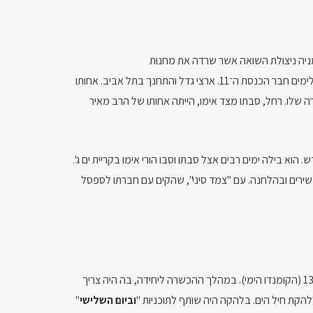
ומניה ניצולת השואה אשר שרדה את מחנות
הריכוז אושוויץ־בירקנאו וקליינה שנאו ואיבדה את בעלה הראשון ואת בנה,ושל יצחק (איציו) ארצי (הֶרְצִיג), ניצול השואה יליד רומניה שהיה איש ציבור ולימים חבר הכנסת ה־11. ארצי גדל והתחנך בתל אביב. אחותו
שלו. רחל, סבתו מצד אימו, הייתה אחותו של הרב מאיר
 החדש. הוא בילה ימים רבים אצל סבתו וסבו הורי אימו בקריית ים ג'.
ל לנגן בגיטרה ושר בלהקה בשבט הצופים.כשהיה בן 16 התחיל להתנסות בכתיבת שירים ובהלחנה. עם "צמד סיני", שהקים עם חברתו לספסל
עם הגיוס לצה"ל עבר ארצי את בחינות הקבלה ללהקה הצבאית, אך בשל פרופיל צבאי גבוה היה חייב להתגייס ליחידה קרבית והוא התקבל לשייטת 13 (הקומנדו הימי). במהלך ההכשרה ליחידה, בה היה צריך
להקת חיל הים. בלהקה היה שותף לתוכניות "
וביום השלישי
"