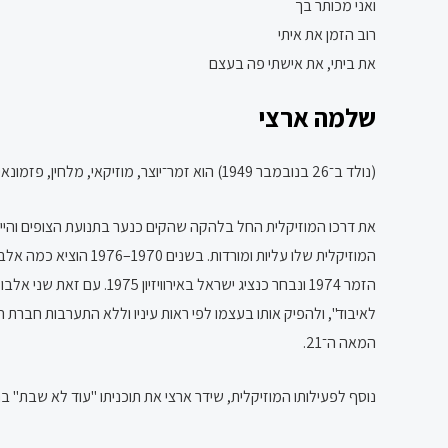
ואני מכותר בך
רוב הזמן את איתי
את ביתי, את אישתי פה בעצם
שלמה ארצי
(נולד ב־26 בנובמבר 1949) הוא זמר־יוצר, מוזיקאי, מלחין, פזמונאי, מפיק מוזיקלי, שדרן רדיו, ובעל טור ישראלי. נמנה עם הזמרים המצליחים בישראל ובזמר העברי.
המוזיקלית שלו עליות
לאיבוד", ולהפיק אותו בעצמו לפי ראות עיניו וללא התערבות חבר
המאה ה־21.
נוסף לפעילותו המוזיקלית, שידר ארצי את תוכניתו "עוד לא שבת" בתחנת גלי צה"ל