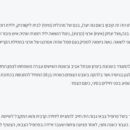
היה זה קיבוץ בשם נוה יער), בנם של מרגלית (מימי) לבית ליקוורניק, ילידת ר
 לשואה. נאוה נישאה למפיק נעם סמל שהיה אמרגנו של ארצי בתחילת הקריירה 
בן שבע, עברה משפחתו להתגורר בשכונת ביצרון שבתל אביב ובשנות השישים עברה משפחתו לצפון
כתלמיד בית הספר העממי בלט דווקא כשחקן, אך בגיל 12 התחי
ופיע בפני חיילים בסיני, כשם הצמד.
כעבור כשנה וחצי, לאחר פציעה וניתוח שעבר וירידה בפרופיל הצבאי, הצטרף ל