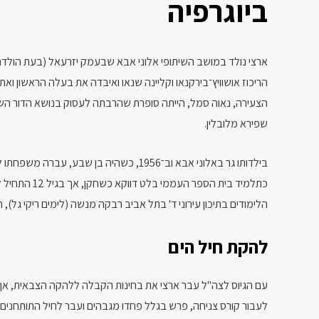
ביוגרפיה
ארצי נולד במושב השיתופי אלוני אבא שבעמק יזרעאל (בעת הולדתו 
הצעירה, נאוה סמל, הייתה סופרת שהרבתה לעסוק בנושא הדור השני
שפירא מלובלין.
בילדותו גר באלוני אבא וב־1956, כשהיה 
הלימודים בתיכון עירוני ד' בתל אביב רבקה מנשה (לימים ריקי גל), ה
להקת חיל הים
לעבור קורס צניחה, פרש בגלל פחדו מגבהים ועבר לחיל התותחנים. 