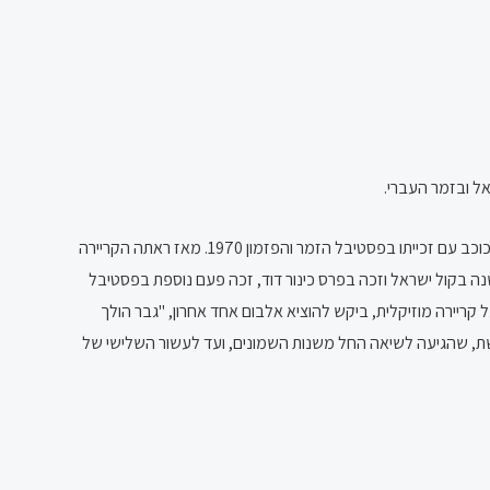
את דרכו המוזיקלית החל בלהקה שהקים כנער בתנועת הצופים והייתה מופיעה בערבי שישי.ארצי התפרסם לראשונה כסולן בלהקת חיל הים והפך לכוכב עם זכייתו בפסטיבל הזמר והפזמון 1970. מאז ראתה הקריירה
מים בתואר זמר השנה בקול ישראל וזכה בפרס כינור דוד, זכה פעם נוספת בפסטיבל
יו הבאים נכשלו מבחינה מסחרית. בשנת 1977, כאשר כמעט היה מוכן לוותר על קריירה מוזיקלית, ביקש להוציא אלבום אחד אחרון, "גבר הולך
דשת, שהגיעה לשיאה החל משנות השמונים, ועד לעשור השלישי של