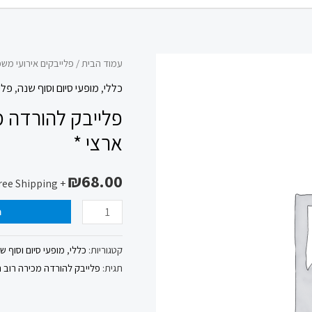
כמות
עמוד הבית
/
פלייבקים אירועי מש
של
כללי
,
מופעי סיום וסוף שנה
,
פלי
פלייבק
פלייבק להורדה 
להורדה
ארצי *
מכירה
רוב
₪
68.00
+ Free Shipping
הזמן
את
ה
אשתי
שלמה
קטגוריות:
כללי
,
מופעי סיום וסוף ש
ארצי
תגית:
פלייבק להורדה מכירה רוב 
*