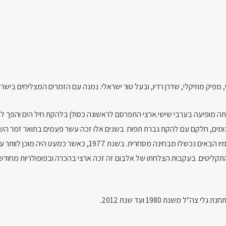
 ומורדות. בשנים 1970–1976 הוציא כמה אלבומים, חלקם עם להקת גברת תפוח. בשנים אלו זכה עשר פע
הזמר 1974 ונבחר כנציג ישראל באירוויזיון 1975. עם זאת שני אלבומ
ת התקליטים. בעקבות הצלחתו של אלבום זה זכה ארצי בהכרה ובפופולריות מחו
 משנת 1980 ועד שנת 2012.