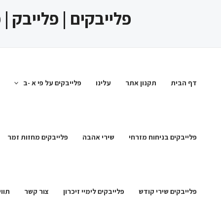
ילוג
פלייבקים | פלייבק |
תוכן
דף הבית
תקנון אתר
עלינו
פלייבקים על פי א -ב
פלייבקים בניחוח מזרחי
שירי אהבה
פלייבקים מחזות זמר
פלייבקים שירי קודש
פלייבקים לימיי זיכרון
צור קשר
תווי