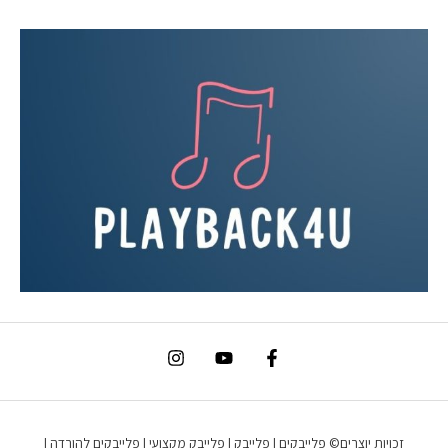
זכויות יוצרים© פלייבקים | פלייבק | פלייבק מקצועי | פלייבקים להורדה |