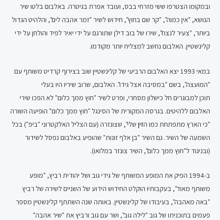
ובמקומו הצטרפו ששי מזרחי בבס, ועובד אפרת בגיטרה. באלבום בלטו שיר
הנושא, "אין כמוה", "קר שם בחוץ", חידוש לשיר "זמר אהבה לים", והלהיט הגדול
ביותר, "צעיר לנצח", שירו של בוב דילן שתורגם על ידי יאיר לפיד והולחן על ידי
קלינשטיין. האלבום נחשב למצליח יותר מקודמו.
במאי 1993 יצא האלבום הרביעי של קלינשטיין שוב בצירוף קרדיט משותף עם
"המועצה", בשם "במסיבה אצל גידו". האלבום, שרוב שיריו היו בעלי
תוכן למבוגרים חל כישלון מסחרי, ופרט לשיר "חוץ ממך כלום" לא הפכו שירי
האלבום ללהיטים. בגרסה המקורית של הסינגל "חוץ ממך כלום" הופיעה השורה
"כי הארץ מתפתחת כמו ה
זין
שלי", שצונזרה (עם הצליל האלקטרוני "ביפ") בכל
השמעה של השיר. גם השיר "בן אלף זונות" שהופיע באלבום נפסל לשידור
(ובניגוד ל"חוץ ממך כלום", השיר צונזר במלואו).
ב-1994 הפיק את המופע המשותף של גידי גוב ושל יהודית רביץ, "מופע
משותף מאוד", בעקבותיו הוקלט החידוש הידוע של השניים לשירה של רביץ
"באה מאהבה", בעיבודו של קלינשטיין. באותה שנה השתתף קלינשטיין מספר
פעמים בתוכניתו של גוב "לילה גוב", ושר עם גוב ורביץ את "שיר אהבה"