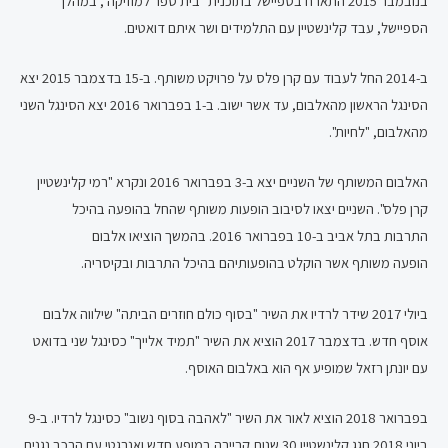
בנובמבר 2015 התארח בספיישל בתוכנית "בית ספר למוזיקה", במהלך
הספיישל, עבד קלינשטיין עם התלמידים ושר איתם דואטים.
ב-2014 החל לעבוד עם קרן פלס על פרויקט משותף. ב-15 בדצמבר 2015 יצא
הסינגל הראשון מהאלבום, עד אשר ישוב. ב-1 בפברואר 2016 יצא הסינגל השני
מהאלבום, "לחיות".
האלבום המשותף של השניים יצא ב-3 בפברואר 2016 ונקרא "רמי קלינשטיין
קרן פלס". השניים יצאו לסיבוב הופעות משותף שהחל בהופעה בהיכל
התרבות בתל אביב ב-10 בפברואר 2016. בהמשך הוציאו אלבום
הופעה משותף אשר הוקלט בהופעותיהם בהיכל התרבות ובקיסריה.
ביולי 2017 שידר לרדיו את השיר "בסוף כולם חוזרים הביתה" שילווה אלבום
אוסף חדש. בדצמבר 2017 הוציא את השיר "תמיד אלייך" כסינגל שני בדואט
עם יונתן רזאל שמופיע אף הוא באלבום האוסף.
בפברואר 2018 הוציא לאור את השיר "לאהבה בסוף נשוב" כסינגל לרדיו. ב-9
ביוני 2018 חגג קלינשטיין 30 שנות קריירה במופע חדש ואנרגטי עם הרכב נגנים