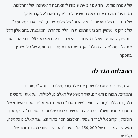
של עפרה פוקס, ויחד עם גוב את עיבודו ל"האהבה הראשונה" של "החלונות
הגבוהים". הוא גם עיבד מספר שירים לתוכנית, ביניהם "על קו הזינוק"
של החברים של נטאשה, "בגלל הרוח" של שלומי שבת, ו"שיר אחרי מלחמה"
של אריק איינשטיין. רוב נגני התוכנית היו חלק מלהקת "המועצה", בהם אלון הלל
בתופים, ליאור יקותיאלי בגיטרות ויוראי אורון בבס. באמצע 1994 הוציאה ריטה
את אלבומה "אהבה גדולה", אך הפעם עם מעורבות פחותה של קלינשטיין
בהפקה.
ההצלחה הגדולה
בשנת 1995 הוציא קלינשטיין את אלבומו המצליח ביותר – "תפוחים
ותמרים". תפוחים ותמרים, שיר הנושא של האלבום, למילותיו של איתן נחמיאס
גלס, היה ללהיט, וזכה בתואר "שיר השנה" במצעד הפזמונים העברי השנתי של
רשת ג' לשנת תשנ"ה. פרט לשיר הנושא, בלטו באלבום גם השירים "הבוקר את
הולכת", "קרוב אל לבך" ו"שמש". האלבום הפך בתוך חצי שנה לאלבום פלטינה,
הגיע עד למכירות של 150,000 אלבומים ונחשב עד היום לנמכר ביותר של
קלינשטיין.