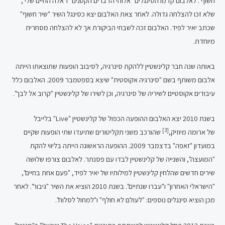
חשוף". לאלבום קדמו הסינגלים "אלוהי הדברים הקטנים" ו"אלה החיים שלי",
שלא זכו להצלחה גדולה. לאחר צאת האלבום יצא כסינגל השיר "שיר חשוף"
שכתב יאיר לפיד. האלבום זכה לשבחי הביקורת אך לא להצלחה מסחרית
מיוחדת.
באותה שנה חבר קלינשטיין ללהקת סינרגיה, לסיבוב הופעות שתוצאתו הייתה
אלבום משותף בשם "סינרגיה אקוסטית" שיצא בספטמבר 2009. האלבום כלל
עיבודים אקוסטיים לשיריה של סינרגיה, וכן לשירו של קלינשטיין "קרוב אל לבך".
בשנת 2010 יצא האלבום ההופעה הכפול של קלינשטיין "Live" בלייבל
[3]
של ארומה מיוזיק,
שהורכב משני תקליטורים שתיעדו שתי הופעות שקיים
במועדון "זאפה" בדצמבר 2009. ההופעה הראשונה הייתה בליווי להקת
"המועצה", והשנייה של קלינשטיין לבדו עם פסנתר. לאלבום צורפו שלושה
שירים חדשים שהלחין קלינשטיין למילותיו של יאיר לפיד, "פעם אחת בחיים",
"הישראלי האחרון" ו"עברו שנתיים". בשנת 2010 הוציא את השיר "גיבור". לאחר
מכן הוציא סינגלים נוספים: "לעולם לא חולף" ו"למחול לסלוח".