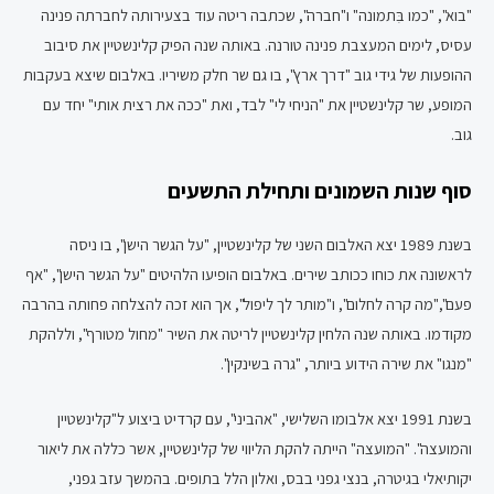
"בוא", "כמו בִּתמונה" ו"חברה", שכתבה ריטה עוד בצעירותה לחברתה פנינה
עסיס, לימים המעצבת פנינה טורנה. באותה שנה הפיק קלינשטיין את סיבוב
ההופעות של גידי גוב "דרך ארץ", בו גם שר חלק משיריו. באלבום שיצא בעקבות
המופע, שר קלינשטיין את "הניחי לי" לבד, ואת "ככה את רצית אותי" יחד עם
גוב.
סוף שנות השמונים ותחילת התשעים
בשנת 1989 יצא האלבום השני של קלינשטיין, "על הגשר הישן", בו ניסה
לראשונה את כוחו ככותב שירים. באלבום הופיעו הלהיטים "על הגשר הישן", "אף
פעם","מה קרה לחלום", ו"מותר לך ליפול", אך הוא זכה להצלחה פחותה בהרבה
מקודמו. באותה שנה הלחין קלינשטיין לריטה את השיר "מחול מטורף", וללהקת
"מנגו" את שירה הידוע ביותר, "גרה בשינקין".
בשנת 1991 יצא אלבומו השלישי, "אהביני", עם קרדיט ביצוע ל"קלינשטיין
והמועצה". "המועצה" הייתה להקת הליווי של קלינשטיין, אשר כללה את ליאור
יקותיאלי בגיטרה, בנצי גפני בבס, ואלון הלל בתופים. בהמשך עזב גפני,