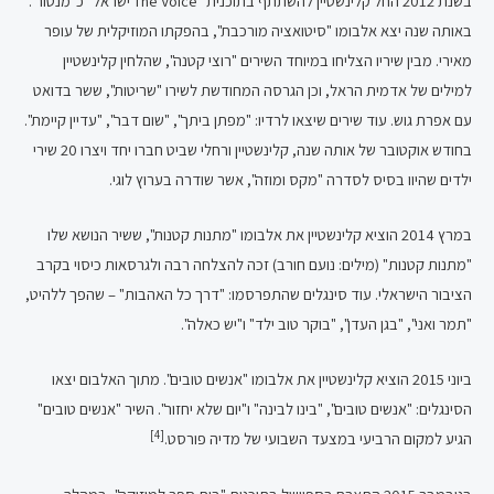
בשנת 2012 החל קלינשטיין להשתתף בתוכנית "The Voice ישראל" כ"מנטור".
באותה שנה יצא אלבומו "סיטואציה מורכבת", בהפקתו המוזיקלית של עופר
מאירי. מבין שיריו הצליחו במיוחד השירים "רוצי קטנה", שהלחין קלינשטיין
למילים של אדמית הראל, וכן הגרסה המחודשת לשירו "שריטות", ששר בדואט
עם אפרת גוש. עוד שירים שיצאו לרדיו: "מפתן ביתך", "שום דבר", "עדיין קיימת".
בחודש אוקטובר של אותה שנה, קלינשטיין ורחלי שביט חברו יחד ויצרו 20 שירי
ילדים שהיוו בסיס לסדרה "מקס ומוזה", אשר שודרה בערוץ לוגי.
במרץ 2014 הוציא קלינשטיין את אלבומו "מתנות קטנות", ששיר הנושא שלו
"מתנות קטנות" (מילים: נועם חורב) זכה להצלחה רבה ולגרסאות כיסוי בקרב
הציבור הישראלי. עוד סינגלים שהתפרסמו: "דרך כל האהבות" – שהפך ללהיט,
"תמר ואני", "בגן העדן", "בוקר טוב ילד" ו"יש כאלה".
ביוני 2015 הוציא קלינשטיין את אלבומו "אנשים טובים". מתוך האלבום יצאו
הסינגלים: "אנשים טובים", "בינו לבינה" ו"יום שלא יחזור". השיר "אנשים טובים"
[4]
הגיע למקום הרביעי במצעד השבועי של מדיה פורסט.