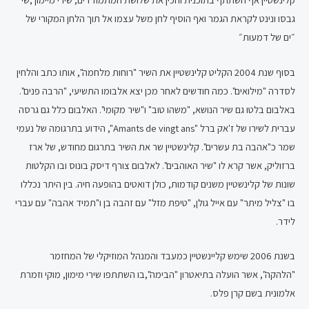
גבסו ונינט לקראת הגמר ואף הוסיף לחן משל עצמו אל תוך הלחן המקורי של
״ים של דמעות״
בסוף שנת 2004 הקליט קלינשטיין את השיר "רוחות מלחמה", אותו כתב והלחין
לסדרה "מילואים". כמה חודשים לאחר מכן יצא אלבומו התשיעי, "הרבה פנים".
באלבום בלטו גם שיר הנושא, "משהו טוב" ו"שיר מקומי". האלבום כלל גם גרסה
עברית לשירו של ז'אק ברל "Amants de vingt ans", הידוע בתרגומה של נעמי
שמר כ"אהבה בת עשרים". קלינשטיין שר את השיר בתרגום מחודש, של ארז
ברזוליק, אשר קרא לו "שיר האוהבים". לאלבום צורף דיסק בונוס ובו הקלטות
שונות של קלינשטיין משנים קודמות, כולן דואטים בהופעה חיה. בין היתר נכללו
בו "צליל מיתר" עם אייל גולן, "טיפת מזל" עם זהבה בן ו"תמיד אהבה" עם עברי
לידר.
בשנת 2006 שימש קליינשטיין כמעבד והמנהל המוזיקלי של המחזמר
"הלהקה", אשר הועלה בתיאטרון "הבימה",בו השתתפו שירי מימון, מוקי וזמרת
אלמונית בשם קרן פלס.