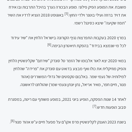
משובח. את המופע הפיק פילוני. מופע הבכורה נערך בהיכל התרבות ובו אירח
[5]
את דויד ברוזה ועילי בוטנר וילדי החוץ.
באוגוסט 2018 הוציא לרדיו את השיר
"תפוז שקיעה" שיצא כסינגל רשמי.
במרץ 2020 בעקבות התפרצות נגיף הקורונה בישראל הלחין את "שיר עידוד
[6]
לכל מי שנמצא בבידוד" בהפקת תיאטרון הבימה.
במאי 2020 יצא לאור אלבומו של הזמר טל סונדק "שירתם" שקלינשטיין הלחין
והפיק מוזיקלית את כולו ואף מבצע בדואט עם סונדק את "פרידה" שהלחין
למילותיה של נעמי שמר. באלבום טקסטים של גדולי המשוררים (אהוד
מנור, חיים חפר, מאיר אריאל, נתן יונתן ונעמי שמר) שהולחנו לראשונה.
לאחר 14 שנות הפסקה, הופיע ביוני 2021, במופע משותף עם ריטה, במסגרת
[7]
סבוב הופעות חדש.
[8]
בשנת 2023 הוענק לקלינשטיין פרס אקו"ם על מפעל חיים ע"ש אהוד מנור
.