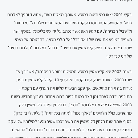
בקיץ 2001 יצאו רמי וריטה במופע משותף מצליח מאוד, שתועד והפך לאלבום
כפול. מהמופע התפרסמו בעיקר החידושים המשותפים שלהם ל"ימי התום"
ול"שביל הבריחה", עם קטע ראפ אשר נכתב על ידי סאבלימינל. בנוסף, שרו
השניים במופע את שירו של ז'אק ברל "אל תלכי מכאן", בתרגומה של נעמי
שמר. באותה שנה ביצע קלינשטיין את השיר "יום כזה" באלבום "תולדות המים"
של דני סנדרסון.
בשנת 2002 יצא קלינשטיין במופע המצליח "מופע הפסנתר", אשר רץ עד
שנת 2003. באותה שנה, עם הקמתו של ערוץ 10, קיבל קלינשטיין תוכנית
אירוח בה אירח מוזיקאים, אך עקב הבעיות שליוו את הערוץ עם הקמתו,
התוכנית ירדה לאחר זמן קצר כמו תוכניות רבות אחרות בערוץ החדש. בשנת
2003 הוציאה ריטה את אלבומה "חמצן", בו הלחין ועיבד קלינשטיין חלק
מהשירים, כולל הלהיטים "לאלף נמר" ו"אתה בכל זאת" ("עלית לי בזיכרון").
בסוף אותה שנה הלחין קלינשטיין את השיר "כמו ששיר נוגע" למילותיו של יעקב
רוטבליט, אותו ביצעה נינט טייב לאחר זכייתה בתחרות "כוכב נולד" הראשונה.
קלינשטיין אף השתתף בתוכנית והכין את שלושת המתמודדים, שירי מיימון ,שי