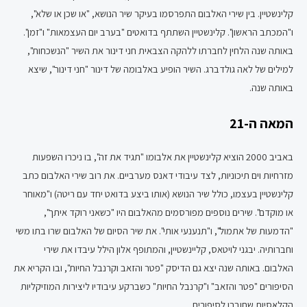
קלינשטיין. בין שירי האלבום התפרסמו בעיקר שיר הנושא, "או שכן או שלא",
ו"המכתב הראשון". קלינשטיין השתתף בדואטים "בערב יום העצמאות" ו"זמן".
באותה שנה הלחין לחברתו ללהקה הצבאית חני דינור את השיר "הנשכחות",
למילים של לאה גולדברג. השיר הופיע באלבומה של דינור "חני דינור", שיצא
באותה שנה.
המאה ה-21
באביב 2000 הוציא קלינשטיין את אלבומו "תגיד את זה", בו ניכרו השפעות
מזרחיות וים תיכוניות, לצד עיבודי דאנס מערביים. את רוב שירי האלבום כתב
קלינשטיין בעצמו, כולל שיר הנושא (אותו ביצע בדואט יחד עם ריטה) ו"מאוחר
או מוקדם". שירים נוספים מפורסמים מהאלבום היו "כשאני רוקד איתך",
"הדמעות של אתמול", ו"תנענעי אותי". את שיר הסיום של האלבום שרו בתו משי
וחברותיה. יבגני לויטאס, קליינשטיין, והמתופף אלון הילל עיבדו את שירי
האלבום. באותה שנה יצא גם הדיסק "פטר והזאב וקרנבל החיות", ובו הקריא את
הסיפורים "פטר והזאב" ו"קרנבל החיות" כשברקע עיבודיו ליצירות המוזיקליות
הקלאסיות שחוברו לסיפורים.