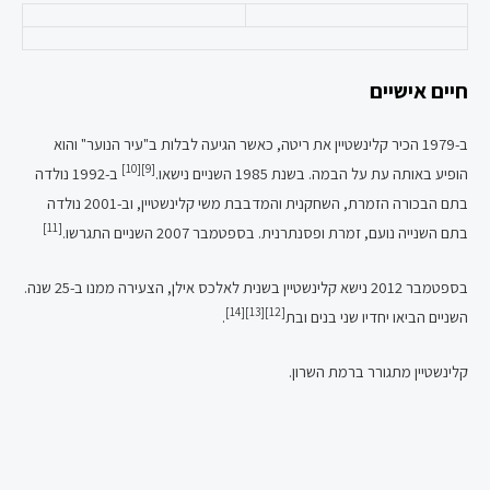
חיים אישיים
ב-1979 הכיר קלינשטיין את ריטה, כאשר הגיעה לבלות ב"עיר הנוער" והוא
[10]
[9]
הופיע באותה עת על הבמה. בשנת 1985 השניים נישאו.
ב-1992 נולדה
בתם הבכורה הזמרת, השחקנית והמדבבת משי קלינשטיין, וב-2001 נולדה
[11]
בתם השנייה נועם, זמרת ופסנתרנית. בספטמבר 2007 השניים התגרשו.
בספטמבר 2012 נישא קלינשטיין בשנית לאלכס אילן, הצעירה ממנו ב-25 שנה.
[14]
[13]
[12]
השניים הביאו יחדיו שני בנים ובת
.
קלינשטיין מתגורר ברמת השרון.