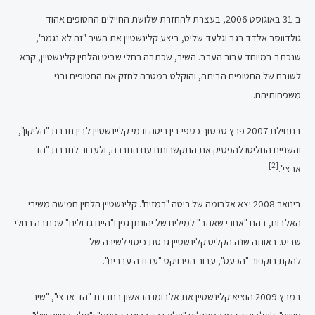
ב-31 באוגוסט 2006, בעצרת להחזרת שלושת החיילים החטופים אהוד
גולדווסר אלדד רגב וגלעד שליט, ביצע קלינשטיין את השיר "זה לא נגמר",
שנכתב במיוחד עבור הערב. השיר, שכתבה רחלי שביט והלחין קלינשטיין, קרא
לשובם של החטופים הביתה, והוקלט במטרה לחזק את החטופים ובני
משפחותיהם.
בתחילת 2007 פרץ סכסוך כספי בין ריטה ורמי קליינשטיין לבין חברת "הליקון",
והשניים החליטו להפסיק את התקשרותם עם החברה, ולעבור לחברת "הד
[2]
ארצי".
בינואר 2008 יצא אלבומה של ריטה "רמזים". קלינשטיין הלחין חמישה משירי
האלבום, בהם "אחרי שאהב" למילים של יהונתן גפן ו"היינו גדולים" שכתבה רחלי
שביט. באותה שנה הקליט קלינשטיין גרסת כיסוי לשירה של
להקת רוקפור "הכעס", עבור הפרויקט "עבודה עברית".
במרץ 2009 הוציא קלינשטיין את אלבומו הראשון בחברת "הד ארצי", "שיר