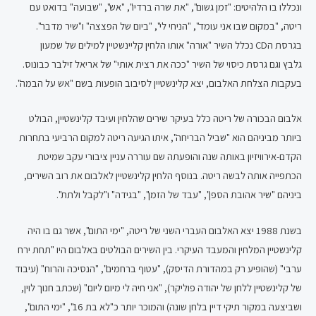
ונכללו בו הלהיטים: "זמן גשום", "את שרה ברדיו", "אש", "שבועה" בדואט עם
ריטה, "במקום שבו אני עומד", "הניחי לי", "ביום של הפצצה" ו"שיר מדבר".
בגרסת הCD נכלל השיר "אורה" אותו הלחין קליינשטיין למילים של שמעון
גלבץ וגם גרסת כיסוי של השיר "ככה את רצית אותי" של אריאל זילבר כבונוס.
בעקבות הצלחת האלבום, יצא קלינשטיין לסיבוב הופעות בשם "אש על הבמה".
אלבום הבכורה של ריטה כלל בעיקר שירים שהלחין ועיבד קלינשטיין, הבולט
ביותר מביניהם הוא "שביל הבריחה", איתו הגיעה ריטה למקום הרביעי בתחרות
הקדם-אירוויזיון באותה שנה והופעתה שם עוררה עניין ציבורי עקב שמיטת
הכתפייה אותה לבשה ריטה. בנוסף הלחין קלינשטיין לאלבום את רוב השירים,
ביניהם "שיר אהובת הספן", "עבד של הזמן", "בגידה" ו"לקבל ולתת".
בשנת 1988 יצא האלבום העברי השני של ריטה, "ימי התום", אשר גם בו היה
קלינשטיין המלחין והמעבד העיקרי. בין השירים הבולטים באלבום היו "תחת ירח
ערבי" (שהופיע רק במהדורת הדיסק), "עטוף ברחמים", "הנסיכה והרוח" (עיבוד
של קלינשטיין ללחן של יהודה פוליקר), "אני חיה לי מיום ליום" (שכתב חנוך לוין,
ושביצעה במקור תיקי דיין בלחן שונה) והמוכר יותר כ"לא בת 16", "ימי התום",