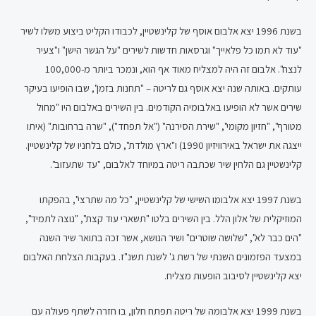
בשנת 1996 יצא אלבום אוסף של קלינשטיין, לכבודו הקליט ביצוע משלו לשיר
"עוד לא תמו כל פלאייך" וגרסאות חדשות לשירים "על הגשר הישן" ו"צעיר
לנצח". אלבום זה היה למצליח מאוד אף הוא, ונמכר ביותר מ-100,000
עותקים. באותה שנה יצא אוסף גם לריטה – "תחנות בזמן", שבו הופיעו בעיקר
שירים אשר לא הופיעו באלבומיה הקודמים. בין השירים באלבום היו "מחול
מטורף", "חזיון מקומי", "שירת הסירנה" ("אל תפחד"), "שרה ברחובות" (איתו
ייצגה את ישראל באירוויזיון 1990) ו"ארץ מולדת", כולם בלחניו של קלינשטיין.
קלינשטיין גם הלחין שיר שכתבה ריטה במיוחד לאלבום, "עד שתעזוב".
בשנת 1997 יצא אלבומו השישי של קלינשטיין, "כל מה שתרצי", בהפקתו
המוזיקלית של אלון הלל. בין השירים בלטו "תשארי עוד קצת", "נוצה לתמיד",
"הים כבר לא", "שלושה שוטרים" ושיר הנושא, אשר זכה בתואר שיר השנה
במצעד הפזמונים השנתי של רשת ג' לשנת תשנ"ז. בעקבות הצלחת האלבום
יצא קלינשטיין לסיבוב הופעות מצליח.
בשנת 1999 יצא אלבומה של ריטה תפתח חלון, בו חזרה לשתף פעולה עם