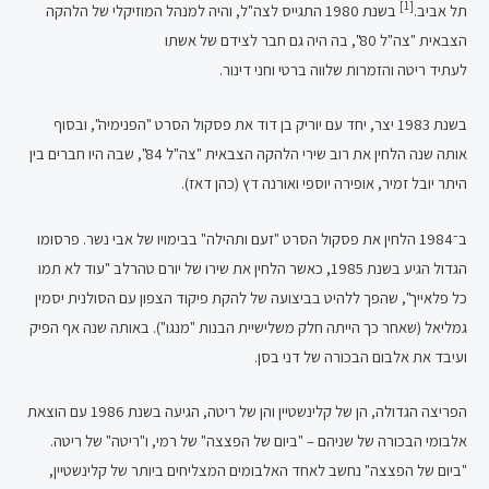
[1]
תל אביב.
בשנת 1980 התגייס לצה"ל, והיה למנהל המוזיקלי של הלהקה
הצבאית "צה"ל 80", בה היה גם חבר לצידם של אשתו
לעתיד ריטה והזמרות שלווה ברטי וחני דינור.
בשנת 1983 יצר, יחד עם יוריק בן דוד את פסקול הסרט "הפנימיה", ובסוף
אותה שנה הלחין את רוב שירי הלהקה הצבאית "צה"ל 84", שבה היו חברים בין
היתר יובל זמיר, אופירה יוספי ואורנה דץ (כהן דאז).
ב־1984 הלחין את פסקול הסרט "זעם ותהילה" בבימויו של אבי נשר. פרסומו
הגדול הגיע בשנת 1985, כאשר הלחין את שירו של יורם טהרלב "עוד לא תמו
כל פלאייך", שהפך ללהיט בביצועה של להקת פיקוד הצפון עם הסולנית יסמין
גמליאל (שאחר כך הייתה חלק משלישיית הבנות "מנגו"). באותה שנה אף הפיק
ועיבד את אלבום הבכורה של דני בסן.
הפריצה הגדולה, הן של קלינשטיין והן של ריטה, הגיעה בשנת 1986 עם הוצאת
אלבומי הבכורה של שניהם – "ביום של הפצצה" של רמי, ו"ריטה" של ריטה.
"ביום של הפצצה" נחשב לאחד האלבומים המצליחים ביותר של קלינשטיין,