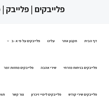
ילוג
פלייבקים | פלייבק |
תוכן
דף הבית
תקנון אתר
עלינו
פלייבקים על פי א -ב
פלייבקים בניחוח מזרחי
שירי אהבה
פלייבקים מחזות זמר
פלייבקים שירי קודש
פלייבקים לימיי זיכרון
צור קשר
תווי