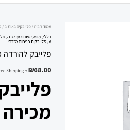
כמות
עמוד הבית
/
פלייבקים באות ב
/ פ
של
כללי
,
מופעי סיום וסוף שנה
,
פלי
ע
,
פלייבקים בניחוח מזרחי
פלייבק
פלייבק להורדה מ
להורדה
מכירה
₪
68.00
עמיר
+ Free Shipping
בניון
פלייבק
עומד
בשער
מכירה ע