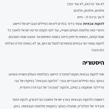
לא עוד יברכוהו, לא עוד יבורך
אלוהים, אלוהים, אלוהים
לו אך ברכת לו – חיים
להקות צבאיות
וצוותי בידור במדים ליוו את החיילים העבריים של היישוב
היהודי מאז מלחמת העולם השנייה, עוד לפני הקמת מדינת ישראל ולאורך כל
שנות קיומה, כששיא פריחתן הייתה בשנות השישים ועד אמצע שנות השבעים.
להקות וצוותי הווי צבאיים ממשיכים לפעול גם כיום, אך לא באותה מידת הצלחה
כמו בעבר.
היסטוריה
שתי להקות צבאיות הוקמו למתנדבי היישוב במלחמת העולם השנייה והופיעו
בעיקר בפני החיילים העבריים בנכר: "הלהקה הצבאית" בפיקודו של צבי
פרידלנד שהוקמה ב-1942, ולהקת "מעין זה" של הבריגדה היהודית.
ראשונת הלהקות הצבאיות בארץ ישראל נחשבה הצ'יזבטרון, להקת הזמר
והבידור של הפלמ"ח, שפעלה בעיקר בתקופת מלחמת העצמאות. בזמן