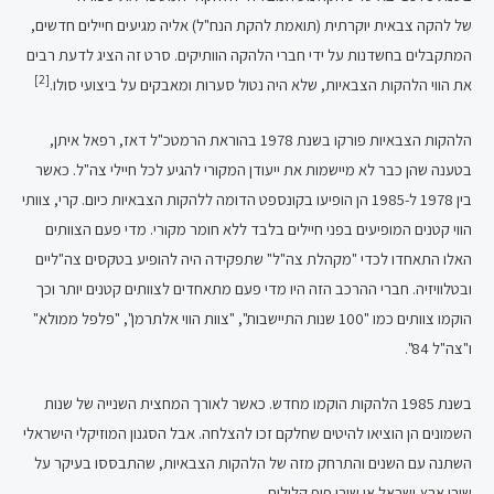
של להקה צבאית יוקרתית (תואמת להקת הנח"ל) אליה מגיעים חיילים חדשים,
המתקבלים בחשדנות על ידי חברי הלהקה הוותיקים. סרט זה הציג לדעת רבים
[2]
את הווי הלהקות הצבאיות, שלא היה נטול סערות ומאבקים על ביצועי סולו.
הלהקות הצבאיות פורקו בשנת 1978 בהוראת הרמטכ"ל דאז, רפאל איתן,
בטענה שהן כבר לא מיישמות את ייעודן המקורי להגיע לכל חיילי צה"ל. כאשר
בין 1978 ל-1985 הן הופיעו בקונספט הדומה ללהקות הצבאיות כיום. קרי, צוותי
הווי קטנים המופיעים בפני חיילים בלבד ללא חומר מקורי. מדי פעם הצוותים
האלו התאחדו לכדי "מקהלת צה"ל" שתפקידה היה להופיע בטקסים צה"ליים
ובטלוויזיה. חברי ההרכב הזה היו מדי פעם מתאחדים לצוותים קטנים יותר וכך
הוקמו צוותים כמו "100 שנות התיישבות", "צוות הווי אלתרמן", "פלפל ממולא"
ו"צה"ל 84".
בשנת 1985 הלהקות הוקמו מחדש. כאשר לאורך המחצית השנייה של שנות
השמונים הן הוציאו להיטים שחלקם זכו להצלחה. אבל הסגנון המוזיקלי הישראלי
השתנה עם השנים והתרחק מזה של הלהקות הצבאיות, שהתבססו בעיקר על
שירי ארץ-ישראל או שירי פופ קלילים.