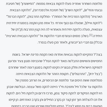
מלחמת השחרור ואחריה פעלו להקות צבאיות נוספות: "החישטרון" (של חטיבת
גבעתי והחי"ש), "להקת השרון" (של חטיבת אלכסנדרוני), "הלהקה הצבאית
הארצית" (הלהקה המרכזית של המחת"ר -מחלקת התרבות), "להקת הכרמל"
ו"להקת איילון", שפעלה גם כגוף אזרחי. כל אחת מהן הוקמה במסגרת יחידתית
עצמאית, פעלה כלהקה יחידתית והאחראי לה היה קצין התרבות (ק"ת) של
[1]
היחידה.
בשלב מסוים הצטרפו חברי הלהקות אל "הלהקה הצבאית הארצית"
ובכללן גם חברי הצ'יזבטרון, ולאחר מכן פעלו בנפרד.
בצה"ל התקיימו להקות צבאיות אחדות מאז הקמת מדינת ישראל. בשנות
החמישים והשישים התבלטה מאוד להקת הנח"ל שהכניסה סגנון צעיר ומרענן
למוזיקה הישראלית וחלק מבוגריה הקימו להקות בסגנון דומה לאחר שחרורם
("בצל ירוק", "התרנגולים"). תקופת הזוהר של הלהקות הצבאיות הייתה
ממלחמת ששת הימים ועד מלחמת יום הכיפורים, אז הורחב מספרן של
הלהקות עד שלכל חיל וחטיבת חי"ר הייתה להקה משל עצמה. הבולטות שבהן
היו להקות הפיקודים: להקת פיקוד צפון, מרכז ודרום וכן להקת חיל הים. להקות
אלו זכו להצלחה תוך זמן קצר הן בקרב החיילים והן בקרב האזרחים. הן קיימו
הופעות רבות גם מחוץ לצה"ל, הפיקו תקליטים ושיריהן נוגנו הרבה בתחנות