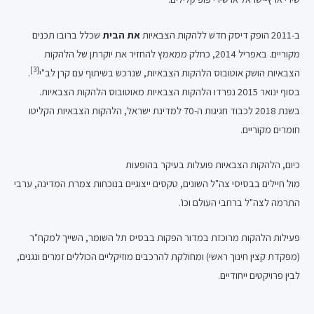
ב-2011 הופק דיסק חדש ללהקות הצבאיות
את הבית
שכלל ברובו תכנים
מקוריים. באפריל 2014, כחלק ממאמץ להחזיר את יוקרתן של הלהקות
[3]
הצבאיות הושק אוטובוס הלהקות הצבאיות, שנרכש בשיתוף עם קרן לב"י
.
בסוף ינואר 2015 נפרדו הלהקות הצבאיות מאוטובוס הלהקות הצבאיות.
בשנת 2018 לכבוד חגיגות ה-70 למדינת ישראל, הלהקות הצבאיות הקליטו
חומרים מקוריים.
כיום, הלהקות הצבאיות פועלות בעיקר בהופעות
מול חיילים בבסיסי צה"ל השונים, טקסים ייצוגיים בנוכחות צמרת המדינה, ערבי
התרמה לצה"ל ברחבי העולם וכו'.
פעילות הלהקות מרוכזת במדור הפקות בבסיס תל השומר, השייך למקח"ר
(מפקדת קצין חינוך ראשי) ומחולקת להרכבים מוזיקליים הכוללים זמרים ונגנים,
לבין פרויקטים ייחודיים.