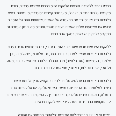
ה
רדיו
ונהפכו ללהיטים. תוכניות הלהקות היו מורכבות משירים עבריים, רובם
מקוריים על הווי השירות בצה"ל, ומערכונים קצרים כמעבר קומי ביניהם. במאי
הלהקות הדגישו במיוחד את ההעמדה של השירים, שתנועות גופם של הזמרים
יבטאו את משמעות מילות השירים בעזרת משחק ופנטומימה. סגנון העמדה זה
התקבע בלהקות הצבאיות במשך שנים רבות.
ללהקות הצבאיות תרמו מיטב יוצרי הזמר העברי, בין הפזמונאים שכתבו עבור
הלהקות הצבאיות אפשר למנות את חיים חפר, נתן אלתרמן, יחיאל מוהר, דן
אלמגור, נעמי שמר (שגם הלחינה) ויורם טהרלב. ללחנים של סשה ארגוב, משה
וילנסקי, יאיר רוזנבלום, בני נגרי, מוני אמריליו ונורית הירש.
הלהקות הצבאיות הגיעו לשיא של פופולריות בתקופה שבין מלחמת ששת
הימים למלחמת היום הכיפורים. במצעד השנתי של קול ישראל לסיכום שנת
תשכ"ט, דורגו 10 שירים של להקות צבאיות בין 22 המקומות הראשונים. 9 מתוך
12 המקומות הנותרים נתפסו על ידי יוצאי להקות צבאיות.
בשנת 1978 יצא סרט הקולנוע המצליח "הלהקה" המספר את ספורה