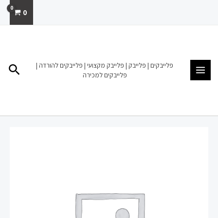
ילוג
0
תוכן
MAIN
MENU
פלייבקים | פלייבק | פלייבק מקצועי | פלייבקים להורדה |
חיפו
פלייבקים למכירה
כמות
של
פלייבק
להורדה
מכירה
זן
נדיר