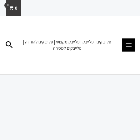
ילוג
0
תוכן
MAIN
MENU
פלייבקים | פלייבק | פלייבק מקצועי | פלייבקים להורדה |
חיפו
פלייבקים למכירה
כמות
של
פלייבק
להורדה
מכירה
הפרויקט
של