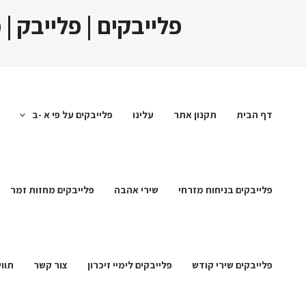
ילוג
פלייבקים | פלייבק |
תוכן
דף הבית
תקנון אתר
עלינו
פלייבקים על פי א -ב
פלייבקים בניחוח מזרחי
שירי אהבה
פלייבקים מחזות זמר
פלייבקים שירי קודש
פלייבקים לימיי זיכרון
צור קשר
תווי