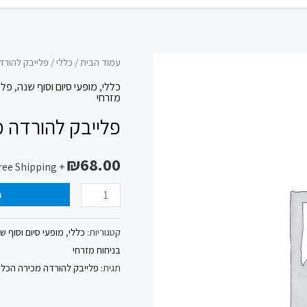
כמות
עמוד הבית
/
כללי
/ פלייבק להורד
של
כללי
,
מופעי סיום וסוף שנה
,
פלי
מזרחי
פלייבק
פלייבק להורדה מ
להורדה
מכירה
₪
68.00
הכל
+ Free Shipping
פתוח
ה
לאה
לופטין
קטגוריות:
כללי
,
מופעי סיום וסוף ש
בניחוח מזרחי
תגית:
פלייבק להורדה מכירה הכל 