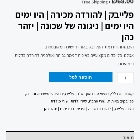
₪
68.00
+ Free Shipping
פלייבק | להורדה מכירה | היו ימים
היו ימים | ניגונה של שכונה | יזהר
כהן
היכנסו והורידו את הפלייבק בהורדה ישירה ומאובטחת.
אצלנו פלייבקים מקצועיים באיכות דגימה גבוהה ואולפנית להורדה בקלות
ובמהירות.
הוספה לסל
קטגוריות:
כללי
,
מופעי סיום וסוף שנה
,
פלייבקים אירועי משפחה וחברה
,
פלייבקים באות ה
,
שירי אהבה
,
שירי ילדות
,
שירי מולדת
תגית:
פלייבק | להורדה מכירה | היו ימים היו ימים | יזהר כהן
תיאור