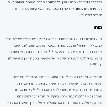
בנובמבר 2013 נודע כי איינשטיין יחל לכתוב טור חדש במעריב, ומספר שעות
לפני מותו סיים לכתוב את הטור הראשון. הטור המלא התפרסם במהדורה
[132]
מיוחדת לזכרו.
מותו
ב-26 בנובמבר 2013 בשעות הערב נפטר איינשטיין בבית החולים איכילוב בתל
אביב, לאחר שהתגלתה בגופו מפרצת באבי העורקים, שהובילה לדימום
[13 3]
פנימי כבד, דבר שהביא למותו בגיל 74.
מנהל בית החולים, פרופסור גבי
ברבש, בישר לכלי התקשורת על מותו של איינשטיין באומרו: "אין מי שישיר לנו
[134]
יותר"
.
מותו של איינשטיין הכה באבל ובתד המה את הציבור הישראלי ובפרט את
תעשיית התרבות הישראלית. למחרת פטירתו, בשעות הצהריים, הוצב
[135]
ארונו בכיכר רבין בתל אביב, ונערך לו טקס אשכבה.
עשרות אלפים
מאוהביו באו לחלוק לו כבוד אחרון, בטקס שרו חבריו המוזיקאים שלום
חנוך וקורין אלאל, ונשאו דברים ראש ממשלת ישראל בנימין נתניהו, ראש עיריית