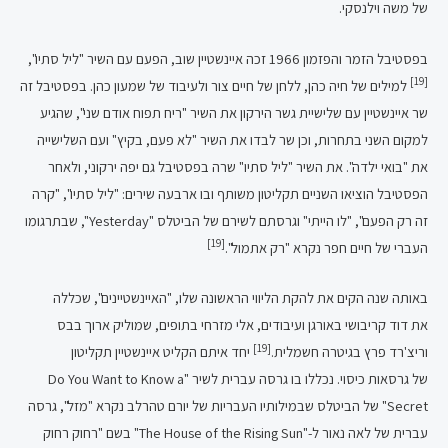
של משה וילנסקי.
בפסטיבל הזמר והפזמון 1966 זכה איינשטיין שוב, הפעם עם השיר "ליל סתיו",
[19]
למילים של חיה כהן, ללחן של חיים צור ולעיבוד של שמעון כהן. בפסטיבל זה
שר איינשטיין עם שלישיית גשר הירקון את השיר "ריח תפוח אודם שני", שהגיע
למקום השני בתחרות, וכן שר לבדו את השיר "לא פעם, בקיץ" ועם השלישייה
את "בואי ילדה". את השיר "ליל סתיו" שרה בפסטיבל גם יפה ירקוני, ולאחר
הפסטיבל הוציאו השניים תקליטון משותף ובו ארבעה שירים: "ליל סתיו", "קרה
זה רק הפעם", "לו הייתי" וגרסתם לשירם של הביטלס "Yesterday", שבתרגומו
[19]
העברי של חיים חפר נקרא "רק אתמול".
באותה שנה הקים את להקת הליווי הראשונה שלו, "האיינשטיינים", שכללה
את דוד קריבושי באורגן ועיבודים, אלי מזרחי בתופים, שמוליק ארוך בבס
[19]
וריצ'רד פרץ בגיטרה חשמלית.
יחד איתם הקליט איינשטיין תקליטון
של גרסאות כיסוי. נכללו בו גרסה עברית לשיר "Do You Want to Know a
Secret" של הביטלס שבמילותיו העבריות של יורם טהרלב נקרא "מזל", גרסה
עברית של לאה נאור ל-"The House of the Rising Sun" בשם "רחוק רחוק