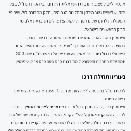
אינטגרליים לעיצוב
התרבות הישראלית
. היה חבר בלהקות
הנח"ל
,
בצל
ירוק
,
שלישיית גשר הירקון
ו
החלונות הגבוהים
, וחלק מ
חבורת לול
. שיתופי
הפעולה שלו עם
שלום חנוך
ולהקת
הצ'רצ'ילים
הניבו את אלבומי
ה
רוק
הראשונים בישראל.
איינשטיין נחשב לאחד הזמרים הישראלים המשפיעים ביותר. מבקר
המוזיקה יואב קוטנר תיאר אותו כך:
”אריק איינשטיין הוא יותר מאשר הזמר
הישראלי הגדול ביותר. איינשטיין הוא ארץ ישראל האמיתית” .
בשנת 2013
יזמה שרת התרבות והספורט לימור לבנת פרס בשם פרס אריק איינשטיין.
נעוריו ותחילת דרכו
להקת הנח"ל בתוכניתה "לא לצאת מן הכלים", 1959. איינשטיין קיצוני ימני
בשורה השנייה
איינשטיין נולד, גדל והתחנך בתל אביב בשם
אריה לייב איינשטיין
. בן יחיד
לדבורה ולשחקן תיאטרון ה"אהל" יעקב איינשטיין, הילד נקרא על שמו של סבו.
המשורר אברהם חלפי, שלימים יהיה לדמות משמעותית בקריירה המוזיקלית
של איינשטיין, היה לחברם הטוב של הוריו ואף שימש כסנדק בברית המילה שלו.