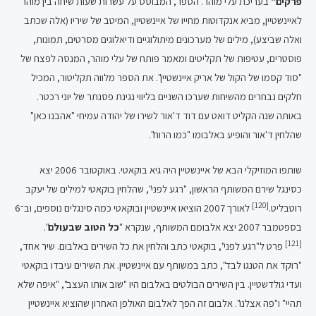
פרקים"
בעריכת עלי מוהר. הספר, המבוסס על עשרות שעות שיחה בין מוהר
לאיינשטיין, מביא אנקדוטות מחייו של איינשטיין, המיטב של שיריו (אלה שכתב
ואלה שביצע), מילים של מערכונים מיתולוגיים ודיאלוגים מסרטים, תמונות,
פוסטרים, עטיפות של תקליטים ומאמר פותח של עלי מוהר, המנסה לפצח של
"סוד קסמו של הקול של אריק איינשטיין". את הספר מלווה תקליטור, המכיל
חלקים נבחרים מהשיחות שערכו השניים בליווי נגינת פסנתר של יוני רכטר.
באותה שנה הקליט דואט עם דוד ד'אור לשירו של יהודה עמיחי "אהבנו כאן"
שהלחין ד'אור והופיע באלבומו "כמו הרוח".
שותפו המוזיקלי הבא של איינשטיין היה גיא בוקאטי. באוקטובר 2006 יצא
כסינגל שירם המשותף הראשון, "רגע לפני", שהלחין בוקאטי למילים של יעקב
[120]
רוטבליט.
לאורך 2007 הוציאו איינשטיין ובוקאטי כמה סינגלים נוספים, וב־6
בספטמבר 2007 יצא אלבומם המשותף, שנקרא "
כל הטוב שבעולם
".
[121]
פרט ל"רגע לפני", בוקאטי כתב והלחין את כל השירים באלבום. שיר אחד,
"רוקד את הטנגו לבד", כתב במשותף עם איינשטיין. את השירים עיבדו בוקאטי
ועדי גולדשטיין. בין השירים הבולטים באלבום היו "שוב אותו העצב", "איפה שלא
תהיי" ו"פה אצלנו". אלבום זה הפך לאלבום האולפן האחרון שהוציא איינשטיין