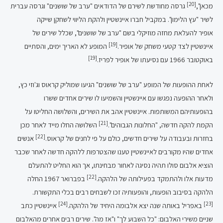
[20]
מכאן",
גרסה מחודשת לשירם של הדודאים "ערב של שושנים" וגרסה עברית
לשיר "עץ הלימון". במקביל חברו איינשטיין ולהקת הליווי לשחקן שייקה
אופיר להעלאת מחזה מוזיקלי בשם "ערב של שושנים", שכלל שירים של
[19]
איינשטיין לצד קטעי משחק של אופיר.
המופע לא האריך ימים, והסתיים
[19]
באוקטובר 1966 עם נסיעתו של אופיר לפריז.
לאחת ההופעות של המופע "ערב של שושנים" הגיעו שמוליק קראוס וג'וזי כץ,
ולאחר ההופעה נפגשו עם איינשטיין והשמיעו לו שירים אחדים ששרו
בהופעותיהם המשותפות. איינשטיין אהב את השירים, והשלושה החליטו על
[21]
הקמת להקה חדשה, "החלונות הגבוהים".
השלושה החלו מייד לאחר מכן
[22]
בחזרות ובעבודה על שירים חדשים, כולם על פי לחנים של קראוס.
אנשים
אחדים שהיו מקורבים לאיינשטיין טענו שהצטרפות ללהקה חדשה לאחר שכבר
הוציא אלבום סולו תהיה נסיגה לאחור מבחינתו, אך הוא החליט להתעלם
[22]
מדעות אלו ולהתמקד בפעילותה של הלהקה.
בפברואר 1967 החלה
הלהקה בסיבוב הופעות, והופעותיה זכו לשבחים רבים בכלי התקשורת.
[24]
[23]
באפריל באותה שנה יצא אלבומה היחיד של הלהקה.
איינשטיין כתב
שניים משירי האלבום: "כל השבוע לך" ו"אז מה". שירים רבים אחרים מהאלבום