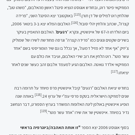
המוזיקאי פיטר רוט, ובחודש אוגוסט הוציא סינגל ראשון מהאלבום, "משהו טוב",
[115]
שהלחין רוט למילים של דן תורן.
באוקטובר יצא הסינגל השני, "פרידה
[116]
קצרה", שכתב והלחין יהלי סובול.
האלבום המלא יצא ב-3 בינואר 2006,
ביום הולדתו ה-67 של איינשטיין, ונקרא "
רגעים
". האלבום התאפיין בעיקר
בשירים שקטים ונוגים כמו "פרידה קצרה" וגרסה מחודשת לשירו של שמוליק
צ'יזיק "אף אחד לא מזיל דמעה", אך נכלל בו גם שיר הומוריסטי בשם "אחד
עשר מטר". רוט הלחין את רוב שירי האלבום, ועיבד את כולם עם
המוזיקאי אלדד גואטה. האלבום הגיע למעמד אלבום זהב כעשר שנים לאחר
[117]
יציאתו.
בחודש יציאת האלבום "רגעים" קיבל איינשטיין פרס מיוחד על תרומה רבת
[118]
שנים למוזיקה הישראלית בטקס פרסי עמ"י של ערוץ 24.
באותה שנה
הופיע איינשטיין באולפן ליגת האלופות המשודר בערוץ הספורט, דבר הנחשב
[119]
נדיר במיוחד. איינשטיין שר את שירו "אחד עשר מטר".
בסוף אוגוסט 2006 יצא הספר
"זו אותה האהבה/ביוגרפיה בראשי