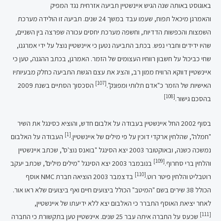
באוגוסט באותה שנה הגיש איינשטיין תביעה אזרחית נגד המפיק
והאמרגן מיכאל תפוח, שעמו עבד במשך 24 שנים. תביעה זו הולידה מערכת
השמצות והכפשות הדדיות, וחשפה מערכת יחסים עכורה שפרצה בין השניים,
שהיו ידידים וחברי נפש. בכתב התביעה נטען כי איינשטיין נוצל על ידי אמרגנו,
שחי כביכול על חשבון רווחיו העצומים של הזמר. האמרגן, בכתב ההגנה, טען כי
איינשטיין דווקא הרוויח ממון רב, והציג את עצם הגשת התביעה כחלק מבעיותיו
[107]
האישיות של הזמר כ"אדם תלותי ומפונק".
הסכסוך הסתיים בשנת 2009
[108]
בהסכם גישור.
בסוף 2002 החל איינשטיין בעבודה על אלבום חדש, והוציא כסינגל את השיר
[1]
"חמלה", שהלחין ארקדי דוכין על פי מילים של איינשטיין.
העבודה על האלבום
נמשכה כשנה, ובאוקטובר 2003 יצא הסינגל "בואנס נוצ'ס", שכתב איינשטיין
[109]
והלחין ברי סחרוף.
בנובמבר 2003 יצא הסינגל "מילים מילים", שכתב יעקב
[110]
רוטבליט והלחין פיטר רוט.
בדצמבר 2003 הוציאה חברת NMC אוסף
הכולל 38 שירים בשם "המיטב" הכולל ביצועים חיים ואף ביצועים שלא ראו אור.
לאחר יציאת האוסף התברר כי האלבום יצא ללא ידיעתו של איינשטיין,
[111]
שכעס על החברה איתה עבר 25 שנים. איינשטיין טען בתקשורת כי החברה