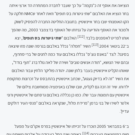
הוציאה את אוסף זה כ"נקמה" על כך שעבר לחברה המתחרה הד ארצי איתה
בחר הוציא את האלבום "שתי גיטרות בס תופים" וזאת לאחר שNMC חלקה על
הקו האומנותי שבו בחר איינשטיין. בתגובה החליטה החברה להפסיק לשווק
ולמכור את האוסף והודיעה על גניזתו של האוסף בדצמבר 2003, מה שהפך
[112]
אותו לפריט לאספנים בלבד.
האלבום "
שתי גיטרות בס תופים
", יצא
[113]
ב־22 בינואר 2004.
השיר "חמלה" נכלל באלבום בגרסה שונה מזו שיצאה
בסינגל. לצד "בואנס נוצ'ס" נכללו באלבום עוד כמה לחנים של ברי סחרוף,
ובהם שיר הנושא, "תודה אנשים טובים" ושירה של לאה גולדברג "תוף בודד",
שאותו הקליט איינשטיין בעבר בלחן שונה. יהודה פוליקר הלחין עבור האלבום
את השיר "זה לא בדיוק געגוע", שכתב איינשטיין בהתבסס על זכרונות מתקופת
ילדותו. שיר זה זכה גם לקליפ, שבו שולבו באנימציה ממוחשבת צילום של
איינשטיין עם תמונות עבר שלו. כמו כן נכללה באלבום גרסתם של איינשטיין ורוני
אלטר לשירו של בני ברמן "פרידת מלח", שנקראה באלבום "פנסי העיר דולקים
עדיין".
ב־6 בפברואר 2005 הוכרז על זכייתו של איינשטיין בפרס אקו"ם על מפעל
[114]
חיים בפזמונאות העברית.
באותה שנה החל בעבודה על אלבום משותף עם