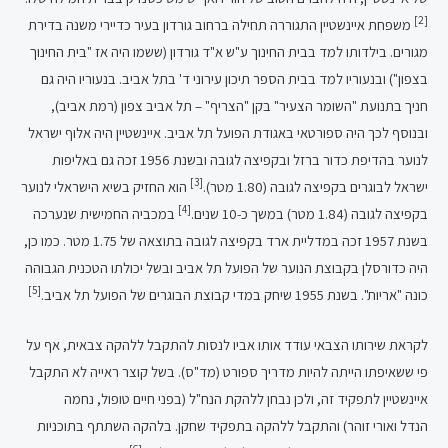
[2]
משפחת איינשטיין התגוררה תחילה ברחוב גורדון בעיר כדיירי משנה בדירת
מגורים. בילדותו למד בבית החינוך ע"ש א"ד גורדון (ששמו היה אז "בית החינוך
בצפון") ובנעוריו למד בבית הספר תיכון עירוני ד' בתל אביב. בנעוריו היה גם
חניך בתנועת "השומר הצעיר" בקן "הצריף" – תל אביב צפון (רמת אביב),
ובנוסף לכך היה ספורטאי באגודת הפועל תל אביב. איינשטיין היה אלוף ישראל
לנוער בהדיפת כדור ברזל ובקפיצה לגובה ובשנת 1956 זכה גם באליפות
[3]
ישראל לבוגרים בקפיצה לגובה (1.80 מטר).
הוא החזיק בשיא הישראלי לנוער
[4]
בקפיצה לגובה (1.84 מטר) במשך כ-10 שנים.
במכביה החמישית שנערכה
בשנת 1957 זכה במדליית ארד בקפיצה לגובה בתוצאה של 1.75 מטר. כמו כן,
היה כדורסלן בקבוצת הנוער של הפועל תל אביב ובשל יכולתו הטכנית הגבוהה
[5]
כונה "אריות". בשנת 1955 שיחק במדי קבוצת הבוגרים של הפועל תל אביב.
לקראת שירותו הצבאי עודד אותו אביו לנסות להתקבל ללהקה צבאית, אף על
פי ששאיפתו הייתה להיות מדריך ספורט (מד"ס). בשל קוצר ראייה לא התקבל
איינשטיין לתפקיד זה, ולכן נבחן ללהקת הנח"ל (בפני חיים טופול, נחמה
הנדל ואורי זוהר) והתקבל ללהקה בתפקיד שחקן. בלהקה השתתף בתוכניות