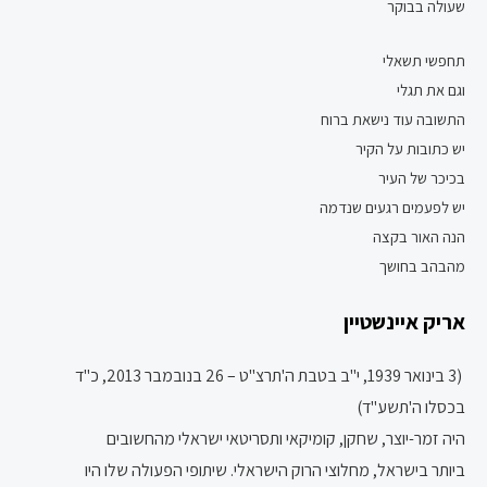
שעולה בבוקר
תחפשי תשאלי
וגם את תגלי
התשובה עוד נישאת ברוח
יש כתובות על הקיר
בכיכר של העיר
יש לפעמים רגעים שנדמה
הנה האור בקצה
מהבהב בחושך
אריק איינשטיין
(
3 בינואר
1939
,
י"ב בטבת
ה'תרצ"ט
–
26 בנובמבר
2013
,
כ"ד
בכסלו
ה'תשע"ד
)
היה
זמר-יוצר
,
שחקן
,
קומיקאי
ו
תסריטאי
ישראלי
מהחשובים
ביותר
בישראל
, מחלוצי ה
רוק הישראלי
. שיתופי הפעולה שלו היו