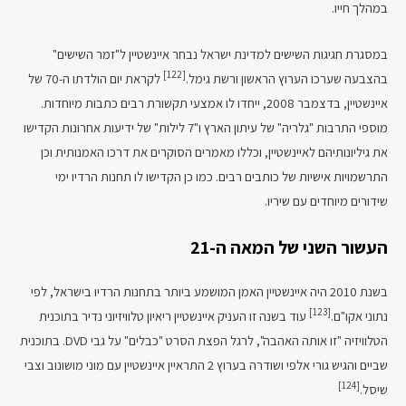
במהלך חייו.
במסגרת חגיגות השישים למדינת ישראל נבחר איינשטיין ל"זמר השישים"
[122]
בהצבעה שערכו הערוץ הראשון ורשת גימל.
לקראת יום הולדתו ה-70 של
איינשטיין, בדצמבר 2008, ייחדו לו אמצעי תקשורת רבים כתבות מיוחדות.
מוספי התרבות "גלריה" של עיתון הארץ ו"7 לילות" של ידיעות אחרונות הקדישו
את גיליונותיהם לאיינשטיין, וכללו מאמרים הסוקרים את דרכו האמנותית וכן
התרשמויות אישיות של כותבים רבים. כמו כן הקדישו לו תחנות הרדיו ימי
שידורים מיוחדים עם שיריו.
העשור השני של המאה ה-21
בשנת 2010 היה איינשטיין האמן המושמע ביותר בתחנות הרדיו בישראל, לפי
[123]
נתוני אקו"ם.
עוד בשנה זו העניק איינשטיין ריאיון טלוויזיוני נדיר בתוכנית
הטלוויזיה "זו אותה האהבה", לרגל הפצת הסרט "כבלים" על גבי DVD. בתוכנית
שביים והגיש גורי אלפי ושודרה בערוץ 2 התראיין איינשטיין עם מוני מושונוב וצבי
[124]
שיסל.