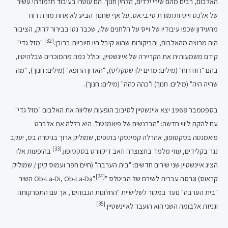
האלבום, רבים מהם שירי ילדים, הלחין חנוך. הם עוטרו בעיבוד תזמורתי עשיר
של אלכס וייס ותזמורת סי.בי.אס. על אף שחנוך הביע לא אחת מורת רוח
מהעידון שכפו עיבודיו של וייס על הלחנים שלו, שכבר נטו בבירור לרוק, הציבור
[32]
היה מרוצה מהאלבום, והביקורות שהוא קיבל היו חיוביות ברובן.
"מזל גדי"
קידם משמעותית את הקריירה של איינשטיין, וכולל כמה מהמוכרים שבלהיטיו,
בהם "רוח רוח" (מילים: מרים ילן-שטקליס), "האדון הרופא" (מילים: חנוך), "מה
שהיה היה" (מילים: חנוך) ו"כהה כהה" (מילים: חנוך).
בספטמבר 1968 יצא איינשטיין לסיבוב הופעות שליווה את האלבום "מזל גדי"
עם להקת ליווי חדשה: "הברנשים של פיאמנטה". היא כללה את אלברט
פיאמנטה בסקסופון, אהרלה קמינסקי בתופים, שמוליק ארוך בגיטרה בס, יעקב
[33]
נגר בקלידים, עוזי מלמד בחצוצרה וזאב דיקוורט בסקסופון.
בהופעות אלו
הציג איינשטיין שני שירים חדשים: "בית הערבה" (חיים חפר ועמוס קינן / שמוליק
[34]
קראוס) וגרסה עברית לשירם של הביטלס "Ob-La-Di, Ob-La-Da".
השיר
"בית הערבה" נועד במקור לשלישיית "החלונות הגבוהים", אך עם התפרקותה
[35]
וגניזת אלבומה השני הוא הועבר לאיינשטיין.