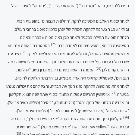
הפכו ללהיטים, ובהם "זמר נוגה" ("התשמע קולי…"), "יחזקאל" ו"אינך יכולה".
לאחר יציאת האלבום המשיכה להקת "החלונות הגבוהים" בהופעות רבות,
וביולי 1967 הצטרפה ללהקת המחול של יונתן כרמון למופע ברחבי העולם.
הלהקה הופיעה תחילה בבלגיה ולאחר מכן באולימפיה שבפריז ובאולם
[25]
הסיסטינה ברומא, והופעותיה זכו לאהדה רבה.
בספטמבר באותה שנה חש
[26]
איינשטיין געגועים לישראל, והחליט לעזוב את המופע ולשוב לארץ.
מייד עם
שובו החל בעבודה על שירים חדשים עם שלום חנוך, שאותו פגש לראשונה כמה
[26]
חודשים קודם לכן.
המפגש הראשון ביניהם חל במועדון בשם "החלונות
הגבוהים", ששמוליק קראוס היה אחד מבעליו, ובו הרבתה הלהקה להופיע.
לאחר אחת מהופעות הלהקה פגש חנוך את חבריה, והציג להם את יכולות נגינתו
[27]
בגיטרה.
איינשטיין התרשם עמוקות מחנוך ובסוף אותה שנה הוציא תקליטון
ובו ארבעה מלחניו של חנוך: "הגר" (מילים: חנוך), "ריסים" (מילים: מאיר אריאל),
"שבת המלכה" (מילים: איינשטיין) ו"פתאום בלעדיו" (מילים: מאיר אריאל).
[26]
תקליטון נוסף שהוציא באותה שנה נקרא "אני מרגיש כמו מלך", ובו גרסה
עברית לשיר "Mellow Yellow" בשם "אני מרגיש כמו מלך" ושלושה שירים
[28]
בגרסאות מחודשות: "לא פעם בקיץ", "הכאב הזה" ו"ירושלים של זהב".