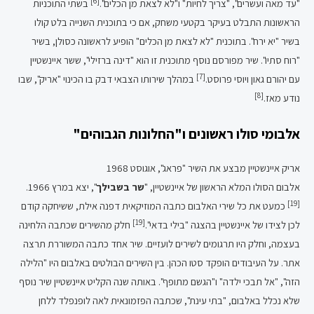
[6]
"עד מאה ועשרים", "צריך לחיות" ו"לא לצאת מן הכלים".
בשתי התוכניות
הראשונות התבלט בעיקר בקטעי משחק, אם כי בתוכנית השנייה בלט קולו
בשיר "יא ירח". בתוכנית "לא לצאת מן הכלים" הופיע לראשונה כסולן, בשיר
"רוח סתיו". שיר מפורסם נוסף מתוכנית זו הוא "דינה ברזילי", ששר איינשטיין
[7]
עם יהורם גאון ויוסי פרוסט.
במהלך שירותו הצבאי דבק בו הכינוי "אריק", שבו
[8]
נודע מאז.
אלבומי סולו ראשונים ו"החלונות הגבוהים"
אריק איינשטיין מבצע את השיר "פראג", אוגוסט 1968
אלבום הסולו המלא הראשון של איינשטיין, "
שר בשבילך
", יצא במרץ 1966.
[19]
כמעט את כל שירי האלבום כתבה המוזיקאית דפנה אילת, ששיחקה קודם
[19]
לכן לצידו של איינשטיין בהצגה "בילי בדאי".
חלק מהשירים שכתבה הלחינה
בעצמה, וחלק היו תרגומים לשירים לועזיים. שיר אחד כתבה המשוררת תרצה
אתר. על העיבודים הופקד סטו הכהן. בין השירים הבולטים באלבום היו "הלילה
הזה", "אל תבכי ילדה" ו"הגשם מתופף". באותה שנה הקליט איינשטיין שיר נוסף
שלא נכלל באלבום, "בתי עינת", שכתבה הפזמונאית לאה לופנפלד ללחן