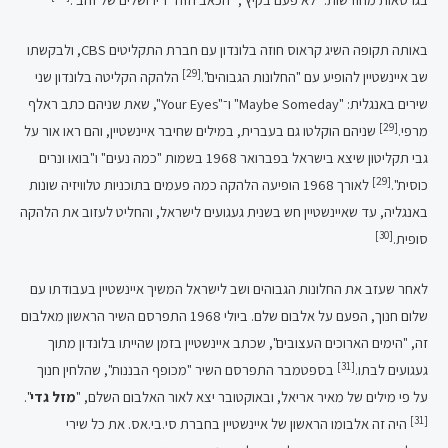
באותה תקופה השיג קראוס חוזה בלונדון עם חברת התקליטים CBS, ולבקשתו
[29]
שב איינשטיין להופיע עם "החלונות הגבוהים".
הלהקה הקליטה בלונדון שני
שירים באנגלית: "Maybe Someday" ו־"Your Eyes", שאת שניהם כתב ראלף
[29]
מרפי.
שניהם הוקלטו גם בעברית, במילים שחיבר איינשטיין, והם ראו אור על
גבי תקליטון שיצא בישראל בפברואר 1968 בשמות "כמה נעים" ו"בואו ונרים
[29]
כוסית".
לאורך 1968 הופיעה הלהקה כמה פעמים בתוכניות טלוויזיה שונות
באנגליה, עד שאיינשטיין חש בשנית געגועים לישראל, והחליט לעזוב את הלהקה
[30]
סופית.
לאחר שעזב את החלונות הגבוהים ושב לישראל המשיך איינשטיין בעבודתו עם
שלום חנוך, הפעם על אלבום שלם. ביולי 1968 התפרסם השיר הראשון מאלבום
זה, "הימים הארוכים העצובים", שכתב איינשטיין בזמן שהייתו בלונדון מתוך
[31]
געגועים לבתו.
בספטמבר התפרסם השיר "מכופף הבננות", שהלחין חנוך
על פי מילים של מאיר אריאל, ובאוקטובר יצא לאור האלבום השלם, "
מזל גדי
".
[31]
היה זה אלבומו הראשון של איינשטיין בחברת סי.בי.אס. את כל שירי