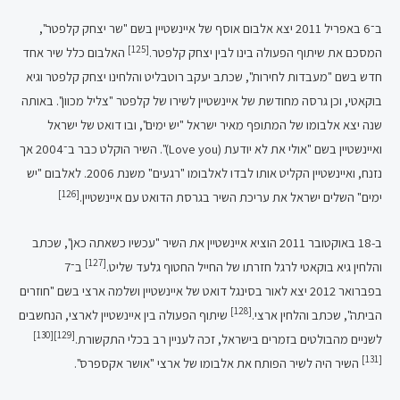
ב־6 באפריל 2011 יצא אלבום אוסף של איינשטיין בשם "שר יצחק קלפטר",
[125]
המסכם את שיתוף הפעולה בינו לבין יצחק קלפטר.
האלבום כלל שיר אחד
חדש בשם "מעבדות לחירות", שכתב יעקב רוטבליט והלחינו יצחק קלפטר וגיא
בוקאטי, וכן גרסה מחודשת של איינשטיין לשירו של קלפטר "צליל מכוון". באותה
שנה יצא אלבומו של המתופף מאיר ישראל "יש ימים", ובו דואט של ישראל
ואיינשטיין בשם "אולי את לא יודעת (Love you)". השיר הוקלט כבר ב־2004 אך
נזנח, ואיינשטיין הקליט אותו לבדו לאלבומו "רגעים" משנת 2006. לאלבום "יש
[126]
ימים" השלים ישראל את עריכת השיר בגרסת הדואט עם איינשטיין.
ב-18 באוקטובר 2011 הוציא איינשטיין את השיר "עכשיו כשאתה כאן", שכתב
[127]
והלחין גיא בוקאטי לרגל חזרתו של החייל החטוף גלעד שליט.
ב־7
בפברואר 2012 יצא לאור בסינגל דואט של איינשטיין ושלמה ארצי בשם "חוזרים
[128]
הביתה", שכתב והלחין ארצי.
שיתוף הפעולה בין איינשטיין לארצי, הנחשבים
[130]
[129]
לשניים מהבולטים בזמרים בישראל, זכה לעניין רב בכלי התקשורת.
[131]
השיר היה לשיר הפותח את אלבומו של ארצי "אושר אקספרס".