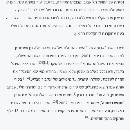
זכייתה של הפועל תל אביב, קבוצתו האהודה, בדאבל. עוד באותה שנה, העניק
ריאיון טלוויזיוני נדיר ליאיר לפיד בתוכנית הבכורה של "יאיר לפיד" בערוץ 2.
הריאיון עמו הוקלט מראש ללא קהל, בניגוד לפורמט התוכנית אשר רובה שודרה
בשידור חי בנוכחות קהל באולפן. במהלך הריאיון נשמעו תגובות הקהל באולפן
בעת שהוקרנה לו הקלטת הריאיון.
יצירת השיר "אדומה שלי" הייתה התחלתו של שיתוף הפעולה בין איינשטיין
למיכה שטרית. בינואר 2001, זמן קצר לפני הבחירות לראשות הממשלה,
[103]
[1]
הוציאו את הסינגל המשותף "פרנצ'סקה פוליטיקה".
השיר יצא כסינגל
בלבד, ולא נכלל באלבום אולפן של איינשטיין. בחודש מאי יצא הסינגל "ואת
[104]
חוזרת לשלכת", שהלחין שטרית על פי מילים של יעקב רוטבליט.
בסוף
אותה שנה הוציא כסינגלים שני שירים שהלחין ארקדי דוכין: "שחורה שלי", שכתב
[1]
איינשטיין, ו"זה אני", שכתב דוכין.
שירים אלו נכללו באלבומו של איינשטיין
[105]
"
שמש רטובה
", שראה אור בפברואר 2002.
שטרית הלחין חמישה שירים
באלבום, ובעיבודי השירים השתתפו מוזיקאים רבים. האלבום נמכר בכ־15 אלף
[106]
עותקים בתוך חודשיים.