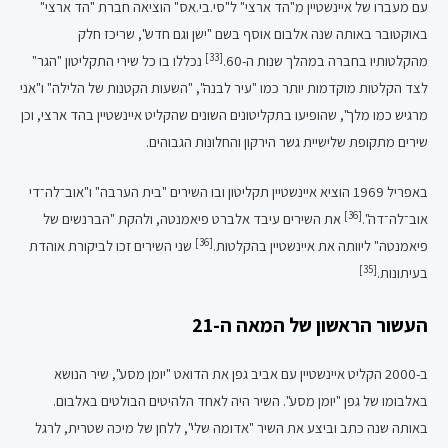
עם מעברו של איינשטיין מ"הד ארצי" ל"סי.בי.אס" הוציאה חברת "הד ארצי"
באוקטובר באותה שנה אלבום אוסף בשם "ישן וגם חדש", שריכז חלק
[33]
מהקלטותיו בחברה במהלך שנות ה-60.
נכללו בו כל שירי התקליטון "הגר"
לצד הקלטות מוקדמות יותר כמו "עיר לבנה", "השעות הקטנות של הלילה" ו"אני
מרגיש כמו מלך", שהופיעו בתקליטונים השונים שהקליט איינשטיין בהד ארצי, וכן
שירים מתקופת שלישיית גשר הירקון והחלונות הגבוהים.
באפריל 1969 הוציא איינשטיין תקליטון ובו השירים "בית הערבה" ו"אוב־לה־די
[36]
אוב־לה־דה".
את השירים עיבד אלברט פיאמנטה, ולהקת "הברנשים של
[36]
פיאמנטה" ליוותה את איינשטיין בהקלטות.
שני השירים זכו לביקורת אוהדת
[35]
בעיתונות.
העשור הראשון של המאה ה-21
ב-2000 הקליט איינשטיין עם אביב גפן את הדואט "יומן מסע", שיר הנושא
באלבומו של גפן "יומן מסע". השיר היה לאחד הלהיטים הבולטים באלבום.
באותה שנה כתב וביצע את השיר "אדומה שלי", ללחן של מיכה שטרית, לרגל