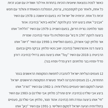
כאשר לפניה נמצאות שיאניות הזכיות בתחרות אירלנד ושוודיה עם שבע זכיות
כל אחת, ולאחר מכן לוקסמבורג, צרפת, הממלכה המאוחדת והולנד עם חמש
זכיות כל אחת. זכיותיה של ישראל היו: בפעם הראשונה ב-1978 עם השיר
"אבניבי" אותו ביצעו יזהר כהן ולהקת "אלפא-ביתא" (כתיבה: אהוד
מנור מלחינה: נורית הירש), בפעם השנייה ב-1979 עם השיר "הללויה" אותו
ביצעה להקת "חלב ודבש" עם הסולנית גלי עטרי (כתיבה: שמרית
אור מלחין: קובי אשרת), בפעם השלישית ב-1998 עם השיר "דיווה" אותו
ביצעה דנה אינטרנשיונל (כתיבה: יואב גינאי מלחין: צביקה פיק) ובפעם
הרביעית ב-2018 עם השיר "Toy" אותו ביצעה נטע ברזילי (כתיבה: דורון
מדלי וסתיו בגר מלחינים: דורון מדלי וסתיו בגר).
12 פעמים הצליחה ישראל להתברג לחמשת המקומות הראשונים בגמר
התחרות, ו-21 פעמים התברגה לאחד מעשרת המקומות הראשונים. ישראל
הגיעה למקום השני פעמיים בתולדותיה: ב-1982 עם השיר "הורה" אותו
ביצע אבי טולדנו (כתיבה: יורם טהרלב מלחין: אבי טולדנו) וב-1983 עם השיר
"חי" אותו ביצעה עפרה חזה (כתיבה: אהוד מנור, מלחין: אבי טולדנו), פעמיים
בתולדותיה הגיעה ישראל למקום השלישי: ב-1991 עם השיר "כאן" אותו