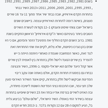
בשנים 1981, 1982, 1983, 1985, 1986, 1987, 1989, 1991, 1992
, 1993, 1995, 2001, 2005, 2006, 2011 ו-2013 השיר נבחר
בתחרות הקדם-אירוויזיון, שבה נבחר שיר אחד מתוך 11 עד 16 שירים
מוצגים, בשיטה דומה לתחרות האירוויזיון עצמה. ביישובים שונים
בישראל ישבו צוותי שיפוט והעניקו 1–12 נקודות לעשרת השירים
הטובים ביותר בעיניהם כאשר ה"קדם-אירוויזיון" הראשון התקיים בשנת
1981. ברוב השנים הקדם החליף את פסטיבל הזמר והפזמון, אם כי היו
שנים בהן נערכו ניסיונות, שלא צלחו, לקיים את שתי התחרויות זאת
לצד זאת, כאשר המחשבה שעמדה מאחורי היוזמה הייתה כי יש
להפריד בין שירים הנועדו ליטול חלק בתחרות בין-לאומית לבין שירים
אשר קהל היעד שלהם הוא ישראלי-מקומי. ב-1996, השיר והנציגה
נבחרו גם במסגרת תחרות הקדם, אולם באותה שנה עקב ריבוי
המדינות שביקשו ליטול חלק בתחרות, קיים איגוד השידור האירופי מעין
שלב חצי גמר, שבו התכנסו נציגי המדינות השונות לישיבה מיוחדת,
ובה האזינו לשירים בגרסת אודיו ובחרו את 23 השירים שיופיעו בתחרות
עצמה בשידור החי באוסלו. השיר הישראלי, "שלום עולם" בביצוע גלית
בל, הגיע למקום ה-28 עם 12 נקודות בלבד. ב-2013 חודש הקדם