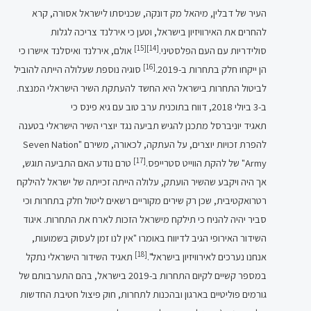
העיר של דבלין, מיהאל מק דונקה, שכניסתו לישראל אסורה, קרא
להחרים את האירוויזיון בישראל, וטען כי אירלנד צריכה לגלות
[15]
[14]
סולידריות עם העם הפלסטיני.
אולם, אירלנד ואיסלנד אישרו כי
[16]
הן ייקחו חלק בתחרות ב-2019.
סוגיה נוספת שעלולה הייתה להוביל
לביטול התחרות בישראל היא החשד להעתקת השיר הישראלי המנצח.
ב-3 ביולי 2018, דווח בתוכנית ערב טוב עם גיא פינס כי
תאגיד יוניברסל מתכנן להגיש תביעה נגד יוצרי השיר הישראלי בטענה
להפרת זכויות יוצרים, על העתקה, לכאורה, משירם "Seven Nation
[17]
Army" של להקת הווייט סטרייפס.
טרם נודע האם התביעה תוגש,
אך היה ויקבע שהשיר הועתק, עלולה הייתה זכייתה של ישראל להילקח
רטרואקטיבית, שכן רק שירים מקוריים רשאים ליטול חלק בתחרות וכי
סביר יהיה להניח כי תילקח מישראל הזכות לארח את התחרות. איגוד
השידור האירופי הגיב לדיווח באומרו "אין לנו זמן לעסוק בשמועות,
[18]
אנחנו נערכים לאירוויזיון בישראל".
תאגיד השידור הישראלי נתקל
במספר קשיים לקיום התחרות ב-2019 בישראל, בהם התערבותם של
גורמים פוליטיים בארגון ובהכנות לתחרות, חוק פיצול חטיבת החדשות