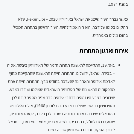
בשנת 1974.
כאשר נבחר השיר שייצג את ישראל באירוויזיון 2020 – Feker Libi, שלא
התקיים בסופו של דבר, הוא היה אמור להיות השיר הראשון בתחרות המכיל
בתוכו מילים באמהרית.
אירוח וארגון התחרות
ב-1979, התקיימה לראשונה תחרות הזמר של האירוויזיון ביבשת אסיה
– בבירת ישראל, ירושלים. התחרות הייתה הראשונה שהתקיימה מחוץ
לאדמת אירופה והאחרונה שנערכה בחודש מרץ. התחרות הייתה אחת
מהפקותיה הראשונות של הטלוויזיה הישראלית שצולמו ושודרו בצבע.
שידורים בצבע היו נהוגים ברחבי אירופה כבר שנים מספר קודם לכן
(האירוויזיון הראשון שצולם בצבע היה בלונדון 1968), אולם הטלוויזיה
הישראלית שידרה באותה תקופה בשחור-לבן בלבד, למעט מיוחדים,
שהועברו גם לחו"ל, בהם ביקור נשיא מצרים, אנואר סאדאת, בישראל.
לצורך הפקת תחרות האירוויזיון שכרה רשות