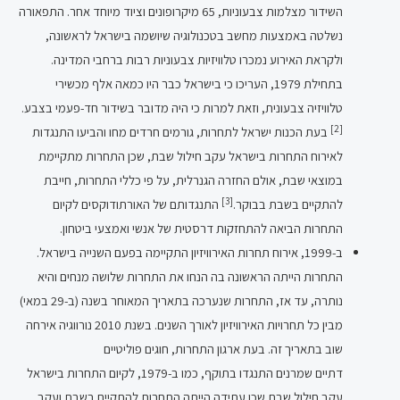
השידור מצלמות צבעוניות, 65 מיקרופונים וציוד מיוחד אחר. התפאורה
נשלטה באמצעות מחשב בטכנולוגיה שיושמה בישראל לראשונה,
ולקראת האירוע נמכרו טלוויזיות צבעוניות רבות ברחבי המדינה.
בתחילת 1979, העריכו כי בישראל כבר היו כמאה אלף מכשירי
טלוויזיה צבעונית, וזאת למרות כי היה מדובר בשידור חד-פעמי בצבע.
[2]
בעת הכנות ישראל לתחרות, גורמים חרדים מחו והביעו התנגדות
לאירוח התחרות בישראל עקב חילול שבת, שכן התחרות מתקיימת
במוצאי שבת, אולם החזרה הגנרלית, על פי כללי התחרות, חייבת
[3]
להתקיים בשבת בבוקר.
התנגדותם של האורתודוקסים לקיום
התחרות הביאה להתחזקות דרסטית של אנשי ואמצעי ביטחון.
ב-1999, אירוח תחרות האירוויזיון התקיימה בפעם השנייה בישראל.
התחרות הייתה הראשונה בה הנחו את התחרות שלושה מנחים והיא
נותרה, עד אז, התחרות שנערכה בתאריך המאוחר בשנה (ב-29 במאי)
מבין כל תחרויות האירוויזיון לאורך השנים. בשנת 2010 נורווגיה אירחה
שוב בתאריך זה. בעת ארגון התחרות, חוגים פוליטיים
דתיים שמרנים התנגדו בתוקף, כמו ב-1979, לקיום התחרות בישראל
עקב חילול שבת שכן עתידה הייתה התחרות להתקיים בשבת ועקב