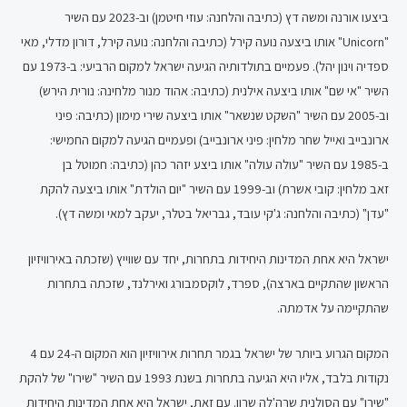
ביצעו אורנה ומשה דץ (כתיבה והלחנה: עוזי חיטמן) וב-2023 עם השיר
"Unicorn" אותו ביצעה נועה קירל (כתיבה והלחנה: נועה קירל, דורון מדלי, מאי
ספדיה וינון יהל). פעמיים בתולדותיה הגיעה ישראל למקום הרביעי: ב-1973 עם
השיר "אי שם" אותו ביצעה אילנית (כתיבה: אהוד מנור מלחינה: נורית הירש)
וב-2005 עם השיר "השקט שנשאר" אותו ביצעה שירי מימון (כתיבה: פיני
ארונבייב ואייל שחר מלחין: פיני ארונבייב) ופעמיים הגיעה למקום החמישי:
ב-1985 עם השיר "עולה עולה" אותו ביצע יזהר כהן (כתיבה: חמוטל בן
זאב מלחין: קובי אשרת) וב-1999 עם השיר "יום הולדת" אותו ביצעה להקת
"עדן" (כתיבה והלחנה: ג'קי עובד, גבריאל בטלר, יעקב למאי ומשה דץ).
ישראל היא אחת המדינות היחידות בתחרות, יחד עם שווייץ (שזכתה באירוויזיון
הראשון שהתקיים בארצה), ספרד, לוקסמבורג ואירלנד, שזכתה בתחרות
שהתקיימה על אדמתה.
המקום הגרוע ביותר של ישראל בגמר תחרות אירוויזיון הוא המקום ה-24 עם 4
נקודות בלבד, אליו היא הגיעה בתחרות בשנת 1993 עם השיר "שירו" של להקת
"שירו" עם הסולנית שרה'לה שרון. עם זאת, ישראל היא אחת המדינות היחידות