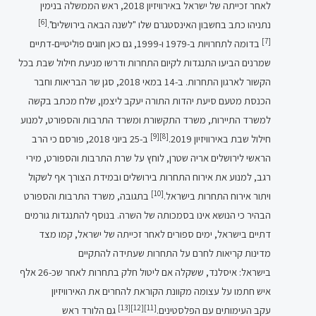
לאחר זכייתה של ישראל באירוויזיון 2018, ראש הממשלה בנימין
[6]
נתניהו כתב בחשבון האינסטגרם שלו "לשנה הבאה בירושלים".
[7]
בדומה לתחרויות ב-1979 ו-1999, גם כאן חוגים פוליטיים-דתיים
שמרנים הביעו התנגדות לקיום התחרות ודרשו מניעת חילול שבת בכל
הקשור לארגון התחרות. ב-14 במאי 2018, סגן שר הבריאות וחבר
הכנסת מטעם סיעת יהדות התורה יעקב ליצמן, שלח מכתב בקשה
למשרד התיירות, משרד התקשורת ומשרד התרבות והספורט, למנוע
[9]
[8]
חילול שבת באירוויזיון 2019.
ב-25 ביוני 2018, פורסם כי הרב
הראשי לירושלים אריה שטרן, לוחץ על שרת התרבות והספורט, מירי
רגב, למנוע את אירוח התחרות בירושלים ובמידת הצורך אף לשקול
[10]
ויתור אירוח התחרות בישראל.
בתגובה, משרד התרבות והספורט
הבהיר כי הנושא אינו בסמכותה של השרה. בנוסף להתנגדות גורמים
דתיים בישראל, ימים ספורים לאחר זכייתה של ישראל, קמו מצד
מדינות קריאות לחרם על התחרות שעתידה להתקיים
בישראל: איסלנד, ששקלה אם ליטול חלק בתחרות לאחר שכ-26 אלף
איש חתמו על עצומה מקוונת הקוראת להחרים את האירוויזיון
[13]
[12]
[11]
עקב העימותים עם הפלסטינים.
גם הלורד ראש