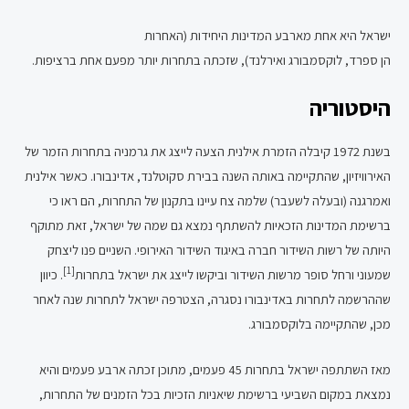
ישראל היא אחת מארבע המדינות היחידות (האחרות
הן ספרד, לוקסמבורג ואירלנד), שזכתה בתחרות יותר מפעם אחת ברציפות.
היסטוריה
בשנת 1972 קיבלה הזמרת אילנית הצעה לייצג את גרמניה בתחרות הזמר של
האירוויזיון, שהתקיימה באותה השנה בבירת סקוטלנד, אדינבורו. כאשר אילנית
ואמרגנה (ובעלה לשעבר) שלמה צח עיינו בתקנון של התחרות, הם ראו כי
ברשימת המדינות הזכאיות להשתתף נמצא גם שמה של ישראל, זאת מתוקף
היותה של רשות השידור חברה באיגוד השידור האירופי. השניים פנו ליצחק
[1]
שמעוני ורחל סופר מרשות השידור וביקשו לייצג את ישראל בתחרות
. כיוון
שההרשמה לתחרות באדינבורו נסגרה, הצטרפה ישראל לתחרות שנה לאחר
מכן, שהתקיימה בלוקסמבורג.
מאז השתתפה ישראל בתחרות 45 פעמים, מתוכן זכתה ארבע פעמים והיא
נמצאת במקום השביעי ברשימת שיאניות הזכיות בכל הזמנים של התחרות,