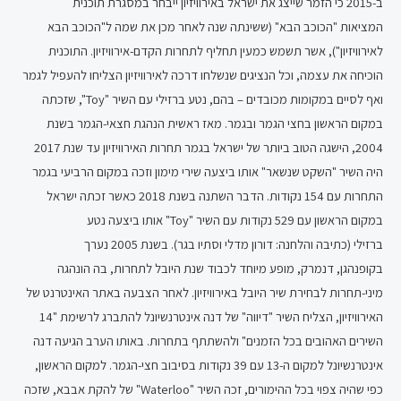
ב-2015 כי הזמר שייצג את ישראל באירוויזיון ייבחר במסגרת תוכנית
המציאות "הכוכב הבא" (ששינתה שנה לאחר מכן את שמה ל"הכוכב הבא
לאירוויזיון"), אשר תשמש כמעין תחליף לתחרות הקדם-אירוויזיון. התוכנית
הוכיחה את עצמה, וכל הנציגים שנשלחו דרכה לאירוויזיון הצליחו להעפיל לגמר
ואף לסיים במקומות מכובדים – בהם, נטע ברזילי עם השיר "Toy", שזכתה
במקום הראשון בחצי הגמר ובגמר. מאז ראשית הנהגת חצאי-הגמר בשנת
2004, הישגה הטוב ביותר של ישראל בגמר תחרות האירוויזיון עד שנת 2017
היה השיר "השקט שנשאר" אותו ביצעה שירי מימון וזכה במקום הרביעי בגמר
התחרות עם 154 נקודות. הדבר השתנה בשנת 2018 כאשר זכתה ישראל
במקום הראשון עם 529 נקודות עם השיר "Toy" אותו ביצעה נטע
ברזילי (כתיבה והלחנה: דורון מדלי וסתיו בגר). בשנת 2005 נערך
בקופנהגן, דנמרק, מופע מיוחד לכבוד שנת היובל לתחרות, בה הונהגה
מיני-תחרות לבחירת שיר היובל באירוויזיון. לאחר הצבעה באתר האינטרנט של
האירוויזיון, הצליח השיר "דיווה" של דנה אינטרנשיונל להתברג לרשימת "14
השירים האהובים בכל הזמנים" ולהשתתף בתחרות. באותו הערב הגיעה דנה
אינטרנשיונל למקום ה-13 עם 39 נקודות בסיבוב חצי-הגמר. למקום הראשון,
כפי שהיה צפוי בכל ההימורים, זכה השיר "Waterloo" של להקת אבבא, שזכה