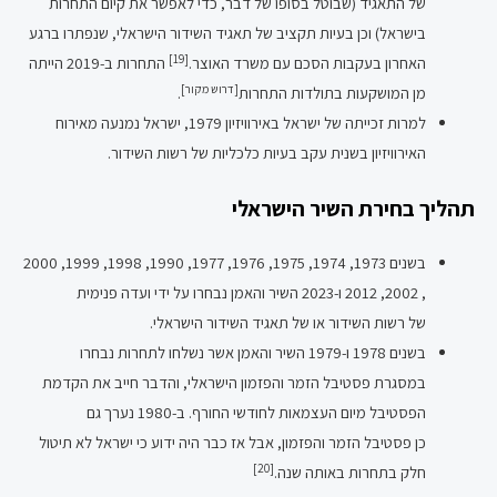
של התאגיד (שבוטל בסופו של דבר, כדי לאפשר את קיום התחרות
בישראל) וכן בעיות תקציב של תאגיד השידור הישראלי, שנפתרו ברגע
[19]
האחרון בעקבות הסכם עם משרד האוצר.
התחרות ב-2019 הייתה
[
דרוש מקור]
מן המושקעות בתולדות התחרות
.
למרות זכייתה של ישראל באירוויזיון 1979, ישראל נמנעה מאירוח
האירוויזיון בשנית עקב בעיות כלכליות של רשות השידור.
תהליך בחירת השיר הישראלי
בשנים 1973, 1974, 1975, 1976, 1977, 1990, 1998, 1999, 2000
, 2002, 2012 ו-2023 השיר והאמן נבחרו על ידי ועדה פנימית
של רשות השידור או של תאגיד השידור הישראלי.
בשנים 1978 ו-1979 השיר והאמן אשר נשלחו לתחרות נבחרו
במסגרת פסטיבל הזמר והפזמון הישראלי, והדבר חייב את הקדמת
הפסטיבל מיום העצמאות לחודשי החורף. ב-1980 נערך גם
כן פסטיבל הזמר והפזמון, אבל אז כבר היה ידוע כי ישראל לא תיטול
[20]
חלק בתחרות באותה שנה.