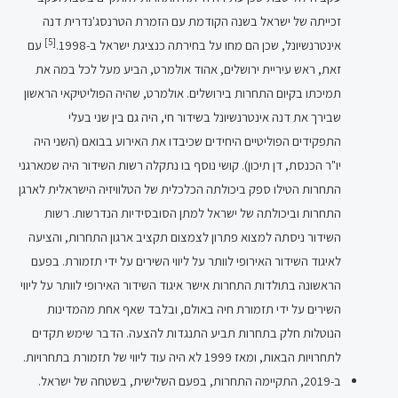
זכייתה של ישראל בשנה הקודמת עם הזמרת הטרנסג'נדרית דנה
[5]
אינטרנשיונל, שכן הם מחו על בחירתה כנציגת ישראל ב-1998.
עם
זאת, ראש עיריית ירושלים, אהוד אולמרט, הביע מעל לכל במה את
תמיכתו בקיום התחרות בירושלים. אולמרט, שהיה הפוליטיקאי הראשון
שבירך את דנה אינטרנשיונל בשידור חי, היה גם בין שני בעלי
התפקידים הפוליטיים היחידים שכיבדו את האירוע בבואם (השני היה
יו"ר הכנסת, דן תיכון). קושי נוסף בו נתקלה רשות השידור היה שמארגני
התחרות הטילו ספק ביכולתה הכלכלית של הטלוויזיה הישראלית לארגן
התחרות וביכולתה של ישראל למתן הסובסידיות הנדרשות. רשות
השידור ניסתה למצוא פתרון לצמצום תקציב ארגון התחרות, והציעה
לאיגוד השידור האירופי לוותר על ליווי השירים על ידי תזמורת. בפעם
הראשונה בתולדות התחרות אישר איגוד השידור האירופי לוותר על ליווי
השירים על ידי תזמורת חיה באולם, ובלבד שאף אחת מהמדינות
הנוטלות חלק בתחרות תביע התנגדות להצעה. הדבר שימש תקדים
לתחרויות הבאות, ומאז 1999 לא היה עוד ליווי של תזמורת בתחרויות.
ב-2019, התקיימה התחרות, בפעם השלישית, בשטחה של ישראל.