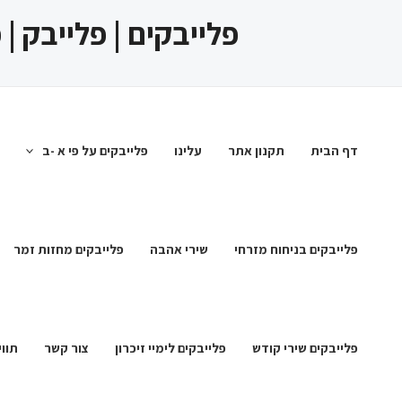
ילוג
פלייבקים | פלייבק |
תוכן
דף הבית
תקנון אתר
עלינו
פלייבקים על פי א -ב
פלייבקים בניחוח מזרחי
שירי אהבה
פלייבקים מחזות זמר
פלייבקים שירי קודש
פלייבקים לימיי זיכרון
צור קשר
תווי