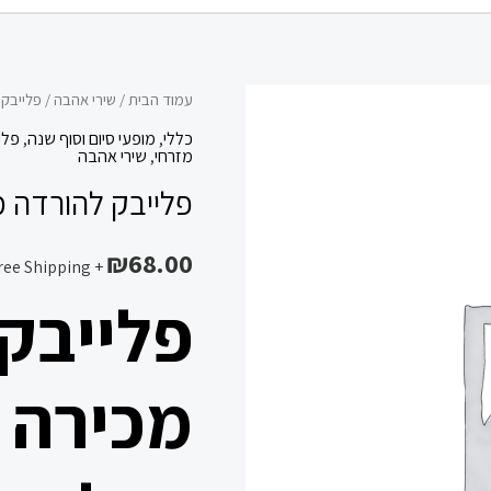
כמות
עמוד הבית
/
שירי אהבה
/ פלייבק 
של
כללי
,
מופעי סיום וסוף שנה
,
פלי
מזרחי
,
שירי אהבה
פלייבק
פלייבק להורדה מ
להורדה
מכירה
₪
68.00
דודו
+ Free Shipping
אהרון
פלייבק
הכל
זה
מלמעלה
מכירה ד