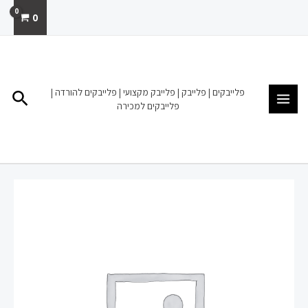
ילוג
0
תוכן
MAIN
MENU
פלייבקים | פלייבק | פלייבק מקצועי | פלייבקים להורדה |
חיפו
פלייבקים למכירה
כמות
של
פלייבק
להורדה
מכירה
ג'ין
די