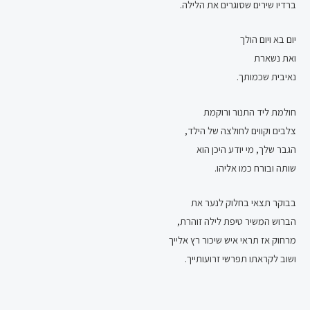
ברדיו שירים שסוגרים את הלילה.
יום בא ויום הולך
ואת נשארת
נאיבית שכמותך.
חולמת ליד התנור ורוקמת
צלבים וקווים לחולצה של הילד,
הגבר שלך, מי יודע היכן הוא
שותה ובורח כמו אליהו.
בבוקר תצאי בחלוק לנער את
הברוש המשיר טיפת לילה זוהרת,
מרחוק אז תראי איש שיכור רץ אלייך
ושוב לקראתו תפרשי זרועותייך.