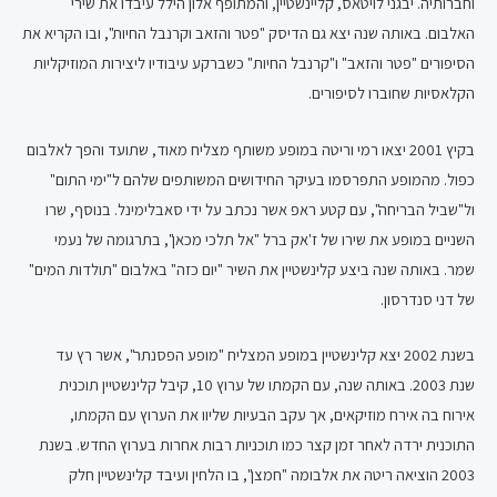
וחברותיה. יבגני לויטאס, קליינשטיין, והמתופף אלון הילל עיבדו את שירי
האלבום. באותה שנה יצא גם הדיסק "פטר והזאב וקרנבל החיות", ובו הקריא את
הסיפורים "פטר והזאב" ו"קרנבל החיות" כשברקע עיבודיו ליצירות המוזיקליות
הקלאסיות שחוברו לסיפורים.
בקיץ 2001 יצאו רמי וריטה במופע משותף מצליח מאוד, שתועד והפך לאלבום
כפול. מהמופע התפרסמו בעיקר החידושים המשותפים שלהם ל"ימי התום"
ול"שביל הבריחה", עם קטע ראפ אשר נכתב על ידי סאבלימינל. בנוסף, שרו
השניים במופע את שירו של ז'אק ברל "אל תלכי מכאן", בתרגומה של נעמי
שמר. באותה שנה ביצע קלינשטיין את השיר "יום כזה" באלבום "תולדות המים"
של דני סנדרסון.
בשנת 2002 יצא קלינשטיין במופע המצליח "מופע הפסנתר", אשר רץ עד
שנת 2003. באותה שנה, עם הקמתו של ערוץ 10, קיבל קלינשטיין תוכנית
אירוח בה אירח מוזיקאים, אך עקב הבעיות שליוו את הערוץ עם הקמתו,
התוכנית ירדה לאחר זמן קצר כמו תוכניות רבות אחרות בערוץ החדש. בשנת
2003 הוציאה ריטה את אלבומה "חמצן", בו הלחין ועיבד קלינשטיין חלק