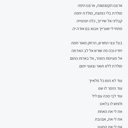
ארצנו הקטנטונת, ארצנו היפה
מולדת בלי כותונת, מולדת יחפה
קבליני אל שירייך, כלה יפהפייה
פתחי לי שערייך אבוא בם אודה יה.
בצל עצי החורש, הרחק מאור חמה
יחדיו נכה פה שורש אל לב האדמה
אל מעיינות הזוהר, אל בארות התום
מולדת ללא תואר וצועני יתום.
עוד לא תמו כל פלאייך
עוד הזמר לו שט
עוד לבי מכה עם ליל
ולוחש לו בלאט:
את לי את האחת
את לי את, אם ובת
את לי את המעט