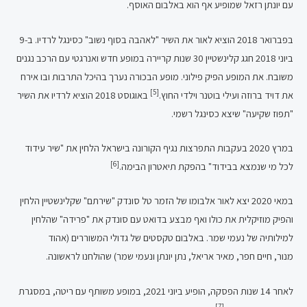
עם יונתן רזאל שמופיע אף הוא באלבום האוסף.
בפברואר 2018 הוציא לאור את השיר "לאהבה בסוף נשוב" כסינגל לרדיו. ב-9
ביוני 2018 חגג קלינשטיין 30 שנות קריירה במופע חדש ואנרגטי עם הרכב נגנים
משובח. את המופע הפיק פילוני. מופע הבכורה נערך בהיכל התרבות ובו אירח
[5]
את דויד ברוזה ועילי בוטנר וילדי החוץ.
באוגוסט 2018 הוציא לרדיו את השיר
"תפוז שקיעה" שיצא כסינגל רשמי.
במרץ 2020 בעקבות התפרצות נגיף הקורונה בישראל הלחין את "שיר עידוד
[6]
לכל מי שנמצא בבידוד" בהפקת תיאטרון הבימה.
במאי 2020 יצא לאור אלבומו של הזמר טל סונדק "שירתם" שקלינשטיין הלחין
והפיק מוזיקלית את כולו ואף מבצע בדואט עם סונדק את "פרידה" שהלחין
למילותיה של נעמי שמר. באלבום טקסטים של גדולי המשוררים (אהוד
מנור, חיים חפר, מאיר אריאל, נתן יונתן ונעמי שמר) שהולחנו לראשונה.
לאחר 14 שנות הפסקה, הופיע ביוני 2021, במופע משותף עם ריטה, במסגרת
[7]