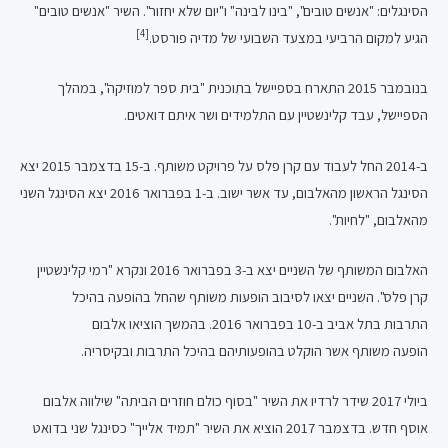
הסינגלים: "אנשים טובים", "בינו לבינה" ו"יום שלא יחזור". השיר "אנשים טובים"
[4]
הגיע למקום הרביעי במצעד השבועי של מדיה פורסט.
בנובמבר 2015 התארח בספיישל בתוכנית "בית ספר למוזיקה", במהלך
הספיישל, עבד קלינשטיין עם התלמידים ושר איתם דואטים.
ב-2014 החל לעבוד עם קרן פלס על פרויקט משותף. ב-15 בדצמבר 2015 יצא
הסינגל הראשון מהאלבום, עד אשר ישוב. ב-1 בפברואר 2016 יצא הסינגל השני
מהאלבום, "לחיות".
האלבום המשותף של השניים יצא ב-3 בפברואר 2016 ונקרא "רמי קלינשטיין
קרן פלס". השניים יצאו לסיבוב הופעות משותף שהחל בהופעה בהיכל
התרבות בתל אביב ב-10 בפברואר 2016. בהמשך הוציאו אלבום
הופעה משותף אשר הוקלט בהופעותיהם בהיכל התרבות ובקיסריה.
ביולי 2017 שידר לרדיו את השיר "בסוף כולם חוזרים הביתה" שילווה אלבום
אוסף חדש. בדצמבר 2017 הוציא את השיר "תמיד אלייך" כסינגל שני בדואט