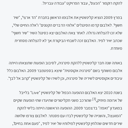
להקת רוקפור "הכעס", עבור הפרויקט "עבודה עברית".
במרץ 2009 הוציא קלינשטיין את אלבומו הראשון בחברת "הד ארצי", "שיר
חשוף". לאלבום קדמו הסינגלים "אלוהי הדברים הקטנים" ו"אלה החיים שלי",
שלא זכו להצלחה גדולה. לאחר צאת האלבום יצא כסינגל השיר "שיר חשוף"
שכתב יאיר לפיד. האלבום זכה לשבחי הביקורת אך לא להצלחה מסחרית
מיוחדת.
באותה שנה חבר קלינשטיין ללהקת סינרגיה, לסיבוב הופעות שתוצאתו הייתה
אלבום משותף בשם "סינרגיה אקוסטית" שיצא בספטמבר 2009. האלבום כלל
עיבודים אקוסטיים לשיריה של סינרגיה, וכן לשירו של קלינשטיין "קרוב אל לבך".
בשנת 2010 יצא האלבום ההופעה הכפול של קלינשטיין "Live" בלייבל
[3]
של ארומה מיוזיק,
שהורכב משני תקליטורים שתיעדו שתי הופעות שקיים
במועדון "זאפה" בדצמבר 2009. ההופעה הראשונה הייתה בליווי להקת
"המועצה", והשנייה של קלינשטיין לבדו עם פסנתר. לאלבום צורפו שלושה
שירים חדשים שהלחין קלינשטיין למילותיו של יאיר לפיד, "פעם אחת בחיים",