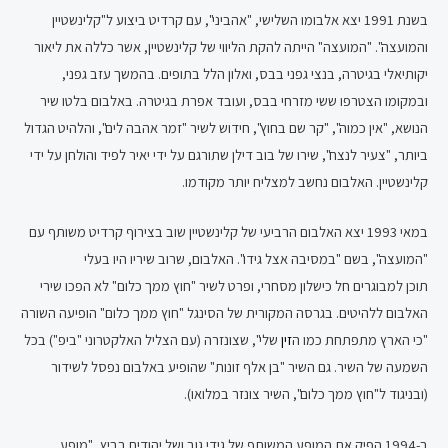
בשנת 1991 יצא אלבומו השלישי, "אהביני", עם קרדיט ביצוע ל"קלינשטיין
והמועצה". "המועצה" הייתה להקת הליווי של קלינשטיין, אשר כללה את ליאור
יקותיאלי בגיטרה, בנצי גפני בבס, ואלון הלל בתופים. בהמשך עזב גפני,
ובמקומו הצטרפו ששי מזרחי בבס, ועובד אפרת בגיטרה. באלבום בלטו שיר
הנושא, "אין כמוה", "קר שם בחוץ", חידוש לשיר "זמר אהבה לים", והלהיט הגדול
ביותר, "צעיר לנצח", שירו של בוב דילן שתורגם על ידי יאיר לפיד והולחן על ידי
קלינשטיין. האלבום נחשב למצליח יותר מקודמו.
במאי 1993 יצא האלבום הרביעי של קלינשטיין שוב בצירוף קרדיט משותף עם
"המועצה", בשם "במסיבה אצל גידו". האלבום, שרוב שיריו היו בעלי
תוכן למבוגרים חל כישלון מסחרי, ופרט לשיר "חוץ ממך כלום" לא הפכו שירי
האלבום ללהיטים. בגרסה המקורית של הסינגל "חוץ ממך כלום" הופיעה השורה
"כי הארץ מתפתחת כמו ה
זין
שלי", שצונזרה (עם הצליל האלקטרוני "ביפ") בכל
השמעה של השיר. גם השיר "בן אלף זונות" שהופיע באלבום נפסל לשידור
(ובניגוד ל"חוץ ממך כלום", השיר צונזר במלואו).
ב-1994 הפיק את המופע המשותף של גידי גוב ושל יהודית רביץ, "מופע