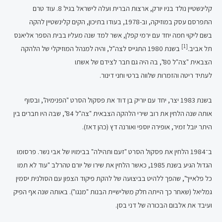
קלינשטיין נולד בניו יורק, ארצות הברית ועלה לישראל בגיל 8. עוד טרם
התפרסם עסק במוזיקה, וב-1978, בעודו בתיכון, הקים קלינשטיין להקה
בשם ליקוי חמה יחד עם ירמי קפלן, אשר למד שנה מעליו בבית הספר אליאנס
[1]
תל אביב.
בשנת 1980 התגייס לצה"ל, והיה למנהל המוזיקלי של הלהקה
הצבאית "צה"ל 80", בה היה גם חבר לצידם של אשתו
לעתיד ריטה והזמרות שלווה ברטי וחני דינור.
בשנת 1983 יצר, יחד עם יוריק בן דוד את פסקול הסרט "הפנימיה", ובסוף
אותה שנה הלחין את רוב שירי הלהקה הצבאית "צה"ל 84", שבה היו חברים בין
היתר יובל זמיר, אופירה יוספי ואורנה דץ (כהן דאז).
ב־1984 הלחין את פסקול הסרט "זעם ותהילה" בבימויו של אבי נשר. פרסומו
הגדול הגיע בשנת 1985, כאשר הלחין את שירו של יורם טהרלב "עוד לא תמו
כל פלאייך", שהפך ללהיט בביצועה של להקת פיקוד הצפון עם הסולנית יסמין
גמליאל (שאחר כך הייתה חלק משלישיית הבנות "מנגו"). באותה שנה אף הפיק
ועיבד את אלבום הבכורה של דני בסן.