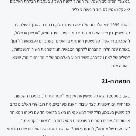
במצעד הפזמונים השנתי של רשת ג' לשנת תשנ"ז. בעקבות הצלחת האלבום
יצא קלינשטיין לסיבוב הופעות מצליח.
בשנת 1999 יצא אלבומה של ריטה תפתח חלון, בו חזרה לשתף פעולה עם
קלינשטיין. בין שירי האלבום התפרסמו בעיקר שיר הנושא, "או שכן או שלא",
ו"המכתב הראשון". קלינשטיין השתתף בדואטים "בערב יום העצמאות" ו"זמן".
באותה שנה הלחין לחברתו ללהקה הצבאית חני דינור את השיר "הנשכחות",
למילים של לאה גולדברג. השיר הופיע באלבומה של דינור "חני דינור", שיצא
באותה שנה.
המאה ה-21
באביב 2000 הוציא קלינשטיין את אלבומו "תגיד את זה", בו ניכרו השפעות
מזרחיות וים תיכוניות, לצד עיבודי דאנס מערביים. את רוב שירי האלבום כתב
קלינשטיין בעצמו, כולל שיר הנושא (אותו ביצע בדואט יחד עם ריטה) ו"מאוחר
או מוקדם". שירים נוספים מפורסמים מהאלבום היו "כשאני רוקד איתך",
"הדמעות של אתמול", ו"תנענעי אותי". את שיר הסיום של האלבום שרו בתו משי