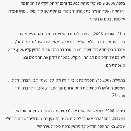
בשנת 2006 שימש קליינשטיין כמעבד והמנהל המוזיקלי של המחזמר
"הלהקה", אשר הועלה בתיאטרון "הבימה",בו השתתפו שירי מימון, מוקי וזמרת
אלמונית בשם קרן פלס.
ב-31 באוגוסט 2006, בעצרת להחזרת שלושת החיילים החטופים אהוד
גולדווסר אלדד רגב וגלעד שליט, ביצע קלינשטיין את השיר "זה לא נגמר",
שנכתב במיוחד עבור הערב. השיר, שכתבה רחלי שביט והלחין קלינשטיין, קרא
לשובם של החטופים הביתה, והוקלט במטרה לחזק את החטופים ובני
משפחותיהם.
בתחילת 2007 פרץ סכסוך כספי בין ריטה ורמי קליינשטיין לבין חברת "הליקון",
והשניים החליטו להפסיק את התקשרותם עם החברה, ולעבור לחברת "הד
[2]
ארצי".
בינואר 2008 יצא אלבומה של ריטה "רמזים". קלינשטיין הלחין חמישה משירי
האלבום, בהם "אחרי שאהב" למילים של יהונתן גפן ו"היינו גדולים" שכתבה רחלי
שביט. באותה שנה הקליט קלינשטיין גרסת כיסוי לשירה של