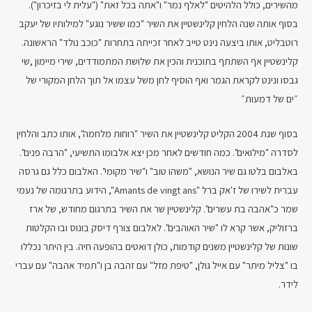
מהשירים, כולל הלהיטים "לאלף נמר" ו"אתה בכל זאת" ("עלית לי בזיכרון").
בסוף אותה שנה הלחין קלינשטיין את השיר "כמו ששיר נוגע" למילותיו של יעקב
רוטבליט, אותו ביצעה נינט טייב לאחר זכייתה בתחרות "כוכב נולד" הראשונה.
קלינשטיין אף השתתף בתוכנית והכין את שלושת המתמודדים, שירי מיימון ,שי
גבסו ונינט לקראת הגמר ואף הוסיף לחן משל עצמו אל תוך הלחן המקורי של
״ים של דמעות״
בסוף שנת 2004 הקליט קלינשטיין את השיר "רוחות מלחמה", אותו כתב והלחין
לסדרה "מילואים". כמה חודשים לאחר מכן יצא אלבומו התשיעי, "הרבה פנים".
באלבום בלטו גם שיר הנושא, "משהו טוב" ו"שיר מקומי". האלבום כלל גם גרסה
עברית לשירו של ז'אק ברל "Amants de vingt ans", הידוע בתרגומה של נעמי
שמר כ"אהבה בת עשרים". קלינשטיין שר את השיר בתרגום מחודש, של ארז
ברזוליק, אשר קרא לו "שיר האוהבים". לאלבום צורף דיסק בונוס ובו הקלטות
שונות של קלינשטיין משנים קודמות, כולן דואטים בהופעה חיה. בין היתר נכללו
בו "צליל מיתר" עם אייל גולן, "טיפת מזל" עם זהבה בן ו"תמיד אהבה" עם עברי
לידר.