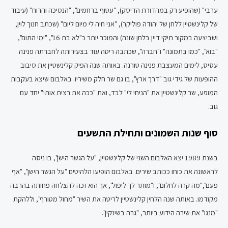
ערבי" (שהופיע רק במהדורת הדיסק), "עטוף ברחמים", "הנסיכה והרוח" (עיבוד
של קלינשטיין ללחן של יהודה פוליקר), "אני חיה לי מיום ליום" (שכתב חנוך לוין,
ושביצעה במקור תיקי דיין בלחן שונה) והמוכר יותר כ"לא בת 16", "ימי התום",
"בוא", "כמו בִּתמונה" ו"חברה", שכתבה ריטה עוד בצעירותה לחברתה פנינה
עסיס, לימים המעצבת פנינה טורנה. באותה שנה הפיק קלינשטיין את סיבוב
ההופעות של גידי גוב "דרך ארץ", בו גם שר חלק משיריו. באלבום שיצא בעקבות
המופע, שר קלינשטיין את "הניחי לי" לבד, ואת "ככה את רצית אותי" יחד עם
גוב.
סוף שנות השמונים ותחילת התשעים
בשנת 1989 יצא האלבום השני של קלינשטיין, "על הגשר הישן", בו ניסה
לראשונה את כוחו ככותב שירים. באלבום הופיעו הלהיטים "על הגשר הישן", "אף
פעם","מה קרה לחלום", ו"מותר לך ליפול", אך הוא זכה להצלחה פחותה בהרבה
מקודמו. באותה שנה הלחין קלינשטיין לריטה את השיר "מחול מטורף", וללהקת
"מנגו" את שירה הידוע ביותר, "גרה בשינקין".