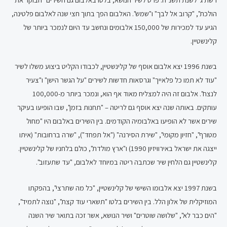
הולכת", "קרוב אל לבך" ו"שמש". האלבום הפך בתוך חצי שנה לאלבום פלטינה,
הגיע עד למכירות של 150,000 אלבומים ונחשב עד היום לנמכר ביותר של
קלינשטיין.
בשנת 1996 יצא אלבום אוסף של קלינשטיין, לכבודו הקליט ביצוע משלו לשיר
"עוד לא תמו כל פלאייך" וגרסאות חדשות לשירים "על הגשר הישן" ו"צעיר
לנצח". אלבום זה היה למצליח מאוד אף הוא, ונמכר ביותר מ-100,000
עותקים. באותה שנה יצא אוסף גם לריטה – "תחנות בזמן", שבו הופיעו בעיקר
שירים אשר לא הופיעו באלבומיה הקודמים. בין השירים באלבום היו "מחול
מטורף", "חזיון מקומי", "שירת הסירנה" ("אל תפחד"), "שרה ברחובות" (איתו
ייצגה את ישראל באירוויזיון 1990) ו"ארץ מולדת", כולם בלחניו של קלינשטיין.
קלינשטיין גם הלחין שיר שכתבה ריטה במיוחד לאלבום, "עד שתעזוב".
בשנת 1997 יצא אלבומו השישי של קלינשטיין, "כל מה שתרצי", בהפקתו
המוזיקלית של אלון הלל. בין השירים בלטו "תשארי עוד קצת", "נוצה לתמיד",
"הים כבר לא", "שלושה שוטרים" ושיר הנושא, אשר זכה בתואר שיר השנה