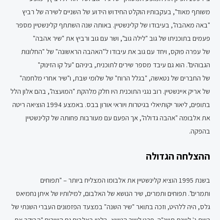
משותף מאוד", בעקבותיו הוקלט החידוש הידוע של השניים לשירה של רביץ
"באה מאהבה", בעיבודו של קלינשטיין. באותה שנה השתתף קלינשטיין מספר
פעמים בתוכניתו של גוב "לילה גוב", ושר עם גוב ורביץ את "שיר אהבה"
של עפרה פוקס, ויחד עם גוב את עיבודו ל"האהבה הראשונה" של "החלונות
הגבוהים". הוא גם עיבד מספר שירים לתוכנית, ביניהם "על קו הזינוק"
של החברים של נטאשה, "בגלל הרוח" של שלומי שבת, ו"שיר אחרי מלחמה"
של אריק איינשטיין. רוב נגני התוכנית היו חלק מלהקת "המועצה", בהם אלון הלל
בתופים, ליאור יקותיאלי בגיטרות ויוראי אורון בבס. באמצע 1994 הוציאה ריטה
את אלבומה "אהבה גדולה", אך הפעם עם מעורבות פחותה של קלינשטיין
בהפקה.
ההצלחה הגדולה
בשנת 1995 הוציא קלינשטיין את אלבומו המצליח ביותר – "תפוחים
ותמרים". תפוחים ותמרים, שיר הנושא של האלבום, למילותיו של איתן נחמיאס
גלס, היה ללהיט, וזכה בתואר "שיר השנה" במצעד הפזמונים העברי השנתי של
רשת ג' לשנת תשנ"ה. פרט לשיר הנושא, בלטו באלבום גם השירים "הבוקר את