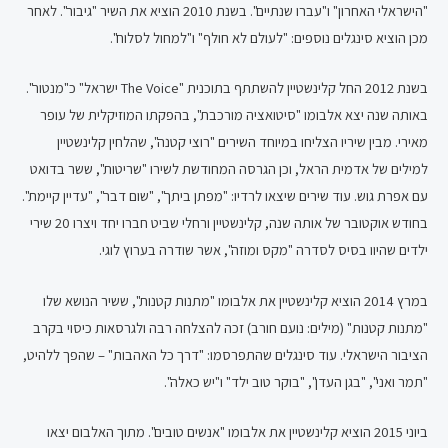
"הישראלי האחרון" ו"עברו שנתיים". בשנת 2010 הוציא את השיר "גיבור". לאחר
מכן הוציא סינגלים נוספים: "לעולם לא חולף" ו"למחול לסלוח".
בשנת 2012 החל קלינשטיין להשתתף בתוכנית "The Voice ישראל" כ"מנטור".
באותה שנה יצא אלבומו "סיטואציה מורכבת", בהפקתו המוזיקלית של עופר
מאירי. מבין שיריו הצליחו במיוחד השירים "רוצי קטנה", שהלחין קלינשטיין
למילים של אדמית הראל, וכן הגרסה המחודשת לשירו "שריטות", ששר בדואט
עם אפרת גוש. עוד שירים שיצאו לרדיו: "מפתן ביתך", "שום דבר", "עדיין קיימת".
בחודש אוקטובר של אותה שנה, קלינשטיין ורחלי שביט חברו יחד ויצרו 20 שירי
ילדים שהיוו בסיס לסדרה "מקס ומוזה", אשר שודרה בערוץ לוגי.
במרץ 2014 הוציא קלינשטיין את אלבומו "מתנות קטנות", ששיר הנושא שלו
"מתנות קטנות" (מילים: נועם חורב) זכה להצלחה רבה ולגרסאות כיסוי בקרב
הציבור הישראלי. עוד סינגלים שהתפרסמו: "דרך כל האהבות" – שהפך ללהיט,
"תמר ואני", "בגן העדן", "בוקר טוב ילד" ו"יש כאלה".
ביוני 2015 הוציא קלינשטיין את אלבומו "אנשים טובים". מתוך האלבום יצאו