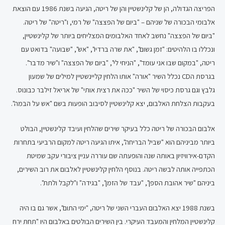
הפריצה הגדולה, הן של קלינשטיין והן של ריטה, הגיעה בשנת 1986 עם הוצאת
אלבומי הבכורה של שניהם – "ביום של הפצצה" של רמי, ו"ריטה" של ריטה.
"ביום של הפצצה" נחשב לאחד האלבומים המצליחים ביותר של קלינשטיין,
ונכללו בו הלהיטים: "זמן גשום", "את שרה ברדיו", "אש", "שבועה" בדואט עם
ריטה, "במקום שבו אני עומד", "הניחי לי", "ביום של הפצצה" ו"שיר מדבר".
בגרסת הCD נכלל השיר "אורה" אותו הלחין קליינשטיין למילים של שמעון
גלבץ וגם גרסת כיסוי של השיר "ככה את רצית אותי" של אריאל זילבר כבונוס.
בעקבות הצלחת האלבום, יצא קלינשטיין לסיבוב הופעות בשם "אש על הבמה".
אלבום הבכורה של ריטה כלל בעיקר שירים שהלחין ועיבד קלינשטיין, הבולט
ביותר מביניהם הוא "שביל הבריחה", איתו הגיעה ריטה למקום הרביעי בתחרות
הקדם-אירוויזיון באותה שנה והופעתה שם עוררה עניין ציבורי עקב שמיטת
הכתפייה אותה לבשה ריטה. בנוסף הלחין קלינשטיין לאלבום את רוב השירים,
ביניהם "שיר אהובת הספן", "עבד של הזמן", "בגידה" ו"לקבל ולתת".
בשנת 1988 יצא האלבום העברי השני של ריטה, "ימי התום", אשר גם בו היה
קלינשטיין המלחין והמעבד העיקרי. בין השירים הבולטים באלבום היו "תחת ירח