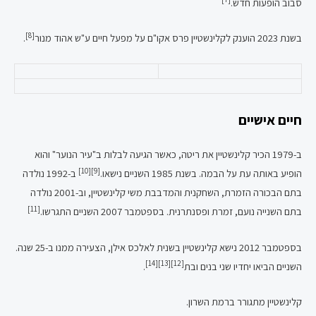
סבוב הופעות חדש.
[8]
בשנת 2023 הוענק לקלינשטיין פרס אקו"ם על מפעל חיים ע"ש אהוד מנור
.
חיים אישיים
ב-1979 הכיר קלינשטיין את ריטה, כאשר הגיעה לבלות ב"עיר הנוער" והוא
[10]
[9]
הופיע באותה עת על הבמה. בשנת 1985 השניים נישאו.
ב-1992 נולדה
בתם הבכורה הזמרת, השחקנית והמדבבת משי קלינשטיין, וב-2001 נולדה
[11]
בתם השנייה נועם, זמרת ופסנתרנית. בספטמבר 2007 השניים התגרשו.
בספטמבר 2012 נישא קלינשטיין בשנית לאלכס אילן, הצעירה ממנו ב-25 שנה.
[14]
[13]
[12]
השניים הביאו יחדיו שני בנים ובת
.
קלינשטיין מתגורר ברמת השרון.