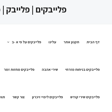
ילוג
פלייבקים | פלייבק |
תוכן
דף הבית
תקנון אתר
עלינו
פלייבקים על פי א -ב
פלייבקים בניחוח מזרחי
שירי אהבה
פלייבקים מחזות זמר
פלייבקים שירי קודש
פלייבקים לימיי זיכרון
צור קשר
תווי