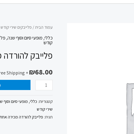
כמות
עמוד הבית
/
פלייבקים שירי קודש
/
של
כללי
,
מופעי סיום וסוף שנה
,
פלי
קודש
פלייבק
פלייבק להורדה מ
להורדה
מכירה
₪
68.00
אחת
+ Free Shipping
ולתמיד
ה
ישי
ריבו
קטגוריות:
כללי
,
מופעי סיום וסוף ש
דתי
שירי קודש
תגית:
פלייבק להורדה מכירה אחת ו