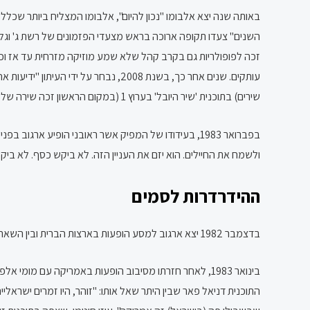
באותה שנה יצא אלבומו "נכון להיום", אלבומו המצליח ביותר שכלל את
עותקים. שנים אחר כך, בשנת 2008, נבחר על ידי העיתון "ידיעות אחרונות" כאלבום החשוב ביותר במוזיקה הישראלית של שנות ה-80.
שירים) בתוכנית 'שיר היובל' בערוץ 1 (במקום הראשון זכה שירה של נעמי שמר "ירושלים של זהב", בביצועה של שולי נתן).
ולשמח את החיילים. הוא יזם את העניין הזה. לא ביקש כסף. לא בי
ההידרדרות לסמים
בדצמבר 1982 יצא ארגוב למסע הופעות בארצות הברית ובין השאר הופיע בלוס אנג'לס והוזמן למסיבות ולמועדונים. שם נחשף לראשונה לסם הקראק.
בינואר 1983, לאחר חזרתו מסיבוב הופעות באמריקה עם מו
התוכנית דניאל פאר שבין היתר שאל אותו: "זוהר, היו זמרים ישראלי