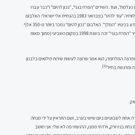
עלמת", ועוד. השירים "הפרח בגני", "נכון להיום" ו"כבר עברו
השנים" צעדו תקופה ארוכה בראש מצעדי הפזמונים של רשת ג' וגלי צה"ל, ועם אחד מהם ("כבר עברו השנים") הוזמן ארגוב להשתתף בתוכנית הטלוויזיה "עוד להיט" בפברואר 1983 בהנחיית אלי ישראלי. האלבום
זכה לפופולריות גם בקרב קהל שלא שמע מוזיקה מזרחית עד אז וכך תרם לפריצת דרך של המוזיקה המזרחית אל קהל חדש. באותה העת, ארגוב נודע בכינויו: "המלך". האלבום "נכון להיום" נמכר ביותר מ-350 אלף
כמו כן, השיר "הפרח בגני" זכה בשנת 1998 במקום השביעי (מתוך מאות
ן יואב לוי, בצומת המים. מספר ראובני: "כשפרצה המלחמה, הוא אמר שרוצה לעשות שירות מילואים בלבנון
[3]
 ומרגשת בחייו"
.
דרה אחת לשבועיים ביום שישי בערב, ושם התראיין על ידי מנחה
חת בניו יורק, וירדתי ממנו, הרגשתי פה לא שלי. אני חושב