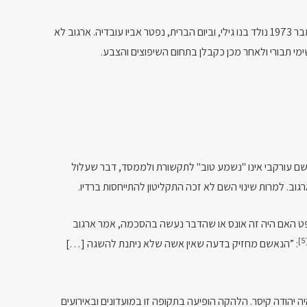
ב-1968, בגיל 13, הפסיק את לימודיו ויצא לשוק העבודה עקב המצב הכלכלי בבית. ב-1970, בגיל 15, הכיר את ברכה צברי וב-1972 נישאו. בספטמבר 1973 נולד בנו גילי, וביום הברית, נפטר אביו עובדיה. ארגוב לא
י תבורי ולאחר מכן כקבלן בתחום השיפוצים והצבע.
שם עורקבי אינו "נשמע טוב" לתקשורת ולממסד, דבר שעלול
ב. למרות שינוי השם לא זכה התקליטון להתייחסות ברדיו.
ט האם היה זה אונס או שהדבר נעשה בהסכמה, אמר ארגוב
[
:
”הנאשם מחזיק בדעה שאין אשה שלא ניתנת להשגה […]
יסדיה היה יהודה קיסר. הלהקה הופיעה בתקופה זו במועדונים ובאירועים