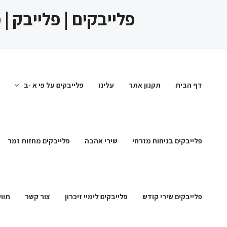
ילוג
פלייבקים | פלייבק |
תוכן
דף הבית
תקנון אתר
עלינו
פלייבקים על פי א -ב
פלייבקים בניחוח מזרחי
שירי אהבה
פלייבקים מחזות זמר
פלייבקים שירי קודש
פלייבקים לימיי זיכרון
צור קשר
תווי