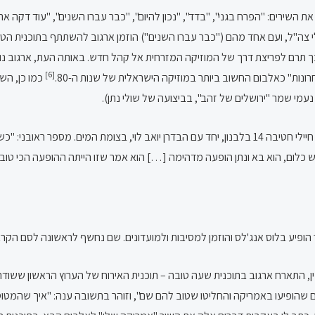
 השירים: "הפרח בגני", "בדד", "נכון להיום", "כבר עברו השנים", "עוד דקה את נ
[6]
בפברואר 1983, בעידודו של המפיק אשר ראובני הופיע ארגוב בפני חיילי חטיבה 14 בלבנון, יחד עם הבדר
קש כלום, הוא בא ונתן הופעה מדהימה […] הוא אמר שזו הייתה ההופעה הכי טובה
מי אלפין, התארח ארגוב בתוכנית שעה טובה – תוכנית האירוח של הערוץ הראשון ששו
ים שהופיעו באמריקה והחליטו שטוב להם שם", וזוהר בתשובה ענה: "איך שהמטוס נ