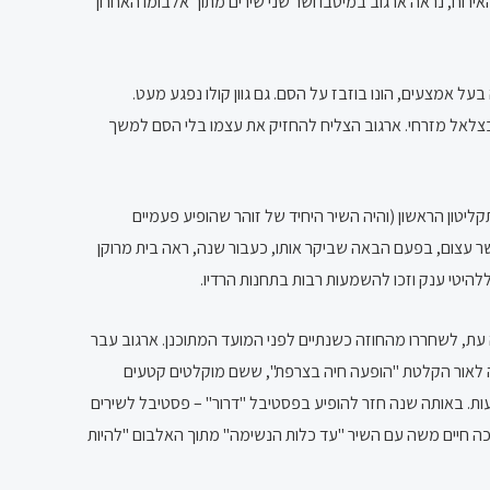
רוח, נראה ארגוב במיטבו ושר שני שירים מתוך אלבומו האחרון
יה בעל אמצעים, הונו בוזבז על הסם. גם גוון קולו נפגע מעט.
 חברו בצלאל מזרחי. ארגוב הצליח להחזיק את עצמו בלי הסם למשך
פיע בתקליטון הראשון (והיה השיר היחיד של זוהר שהופיע פעמיים
עושר עצום, בפעם הבאה שביקר אותו, כעבור שנה, ראה בית מרוקן
ללהיטי ענק וזכו להשמעות רבות בתחנות הרדיו.
באותה עת, לשחררו מהחוזה כשנתיים לפני המועד המתוכנן. ארגוב עבר
נת 1985 את האלבום "ים של דמעות". באותה תקופה יצאה לאור הקלטת "הופעה חיה בצרפת", ששם מוקלטים קטעים
עות. באותה שנה חזר להופיע בפסטיבל "דרור" – פסטיבל לשירים
טן" מהאלבום "ים של דמעות". ארגוב הגיע עם שיר זה רק למקום ה-8 מתוך ה-12 (במקום הראשון זכה חיים משה עם השיר "עד כלות הנשימה" מתוך האלבום "להיות