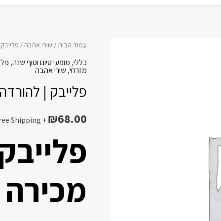
כמות
עמוד הבית
/
שירי אהבה
/ פלייבק |
של
כללי
,
מופעי סיום וסוף שנה
,
פלי
מזרחי
,
שירי אהבה
פלייבק
פלייבק | להורדה מ
|
להורדה
₪
68.00
מכירה
+ Free Shipping
|
פלייבק 
אגוניה
|
זוהר
מכירה |
ארגוב
*