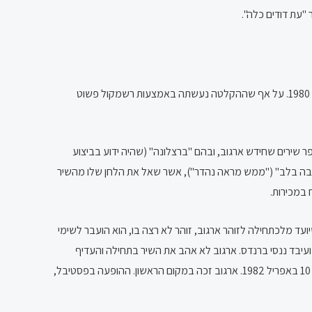
"עת דודים כלה".
יהודה קיסר, שהיה באותם הימים הגיטריסט של להקת "צלילי העוד", התרשם מקולו של ארגוב והציע להפיק את אלבומו השני, "אלינור", שיצא בשנת 1980. על אף שההקלטה נעשתה באמצעות רשמקול פשוט
. ב-1981 יצא אלבומו השלישי, "היו זמנים", שכלל מספר שירים שחידש ארגוב, ובהם "ברצלונה" (שהיה ידוע בביצוע
הבה בלב" ("ממש מראה נהדר"), אשר שאל את הלחן שלו מהשיר
(שיועד מלכתחילה לזוהר ארגוב, זוהר לא רצה בו, הוא הועבר לשימי
ועיבד ננסי ברנדס. ארגוב לא אהב את השיר בתחילה והעדיף
להשתתף בפסטיבל עם השיר "שיר פרטי", אך בסופו של דבר ביצע את "הפרח בגני" מעל בימת בנייני האומה בירושלים בחול המועד פסח תשמ"ב, 10 באפריל 1982. ארגוב זכה במקום הראשון. ההופעה בפסטיבל,