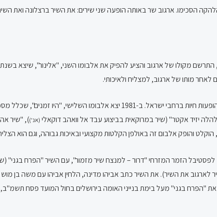
קה הסכימו. ארגוב שר באותה הופעה שני שירים: את השיר ברצלונה ואת השיר 
 לאחר מותו של ארגוב, למצליח ולאיכותי.
בעקבות הצלחת האלבום בשנת 1980 הפך ארגוב לזמר מבוקש בהופעות חיות ברחבי ישראל
 "להלה יזיד אקטר" (שיר במרוקאית בביצוע עבד אל וואהב דוקאלי
), "שיר א
(אנ')
 ארגוב לפסטיבל הזמר המזרחי "דרור – למנצח שיר מזמור", עם השיר "הפרח בגני" 
ר לארגוב את השיר). את השיר כתב אביהו מדינה, הלחין אביהו עם משה בן מוש 