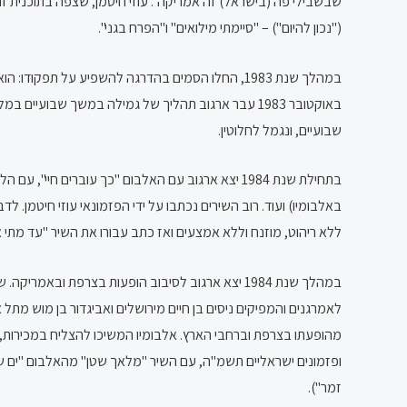
שבשבילי פה (בישראל) זה אמריקה". עוזי חיטמן, שצפה בתוכנית זו
("נכון להיום") – "סיימתי מילואים" ו"הפרח בגני".
במהלך שנת 1983, החלו הסמים בהדרגה להשפיע על תפק
באוקטובר 1983 עבר ארגוב תהליך של גמילה במשך שבוע
שבועיים, ונגמל לחלוטין.
בתחילת שנת 1984 יצא ארגוב עם האלבום "כך עוברים ח
באלבומיו) ועוד. רוב השירים נכתבו על ידי הפזמונאי עוזי חיטמן.
ללא ריהוט, מוזנח וללא אמצעים ואז כתב עבורו את השיר "עד מתי אל
במהלך שנת 1984 יצא ארגוב לסיבוב הופעות בצרפת ו
מהופעתו בצרפת וברחבי הארץ. אלבומיו המשיכו להצליח במכירות, 
זמר").