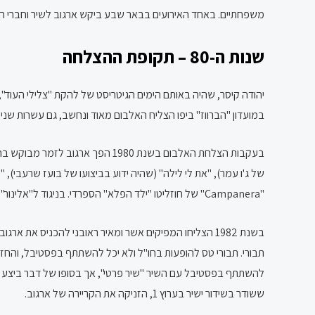
משפחתיים. באחד האירועים בבאר שבע ביקש ארגוב לשיר וחברי הלה
שנות ה-80 – תקופת ההצלחה
במועדון "הברווז" ביפו הצליח האלבום מאוד ונחשב, גם עשרות שנים
של ג'ו עמר), "את לי לילה" (שהיה ידוע בביצועו של בועז שרעבי),
"Campanera" של חוזליטו "ילד הפלא" הספרדי. בניגוד ל"אלינור", הוקלט והופק אלבום זה באולפן הקלטות מקצועי ובאיכות גבוהה, וגם הוא הצליח במכירות.
בשנת 1982 הצליחו המפיקים אשר ומאיר ראובני להכניס את
תבורי. תבורי טס להופעות בחו"ל ולא יכל להשתתף בפסטיבל, והחזי
ששודר בשידור ישיר בערוץ 1, הזניקה את הקריירה של ארגוב.