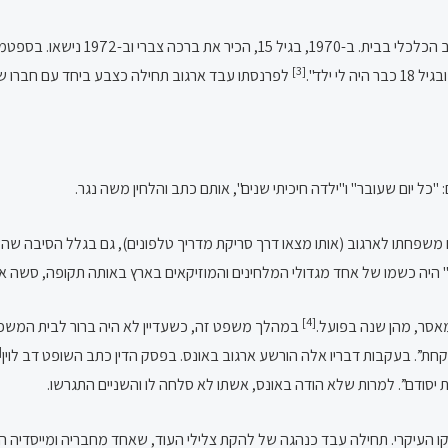
[3]
לפרנסתו עבד ארגוב תחילה כצבע ביחד עם חברו שימ
שפחתו לארגוב (אותו מצאו דרך סריקת מדריך טלפונים), גם בגלל הסיבה שה
 היה כשמו של אחד מגדולי המלחינים והמוזיקאים בארץ באותה תקופה, סשה ארגו
[4]
במהלך משפט זה, כשעדיין לא היה ברור לבית המשפ
5]
קחת”
. בעקבות דבריו אלה הורשע ארגוב באונס. בפסק הדין כתב השופט דב לוין
 יסודם”
. למרות שלא הודה באונס, אשתו לא סלחה לו והשניים התגרשו.
לעסוק במוזיקה כעיסוקו העיקרי. תחילה עבד כנהגה של להקת צלילי העוד, שאחד מחבריה ומי