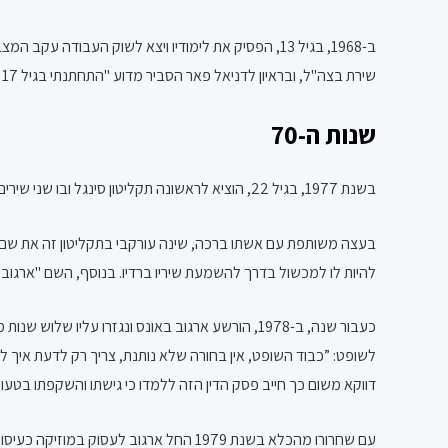
שירת בצה"ל, ובראיון לדניאל פאר הסביר מדוע "התחתנתי בגיל 17 ובגיל 18 כבר היה לי ילד".
שנות ה-70
בשנת 1977, בגיל 22, הוציא לראשונה תקליטון סינגל ובו שני שירים: "כל יום שעובר" ו"ילדה חיכיתי שנים", אותם כתב והלחין משה נגר.
בעצה משותפת עם אשתו ברכה, שינה עורקבי בתקליטון זה את שם מ
להיות לו למכשול בדרך להשמעת שיריו ברדיו. בנוסף, השם "ארגוב"
כעבור שנה, ב-1978, הורשע ארגוב באונס ונגזרו עליו שלוש שנות מאסר, מהן שנה בפועל.
לשופט:
”כבוד השופט, אין בחורה שלא נותנת, צריך רק לדעת איך ל
דווקא משום כך חייב פסק הדין הזה ללמדו כי גישתו והשקפתו בטעות
עם שחרורו מהכלא בשנת 1979 החל ארגוב 