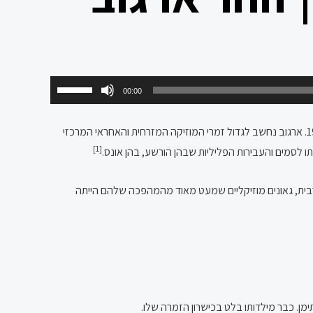
השתמש
00:00
במקש
למעלה/למטה
(16 ביולי 1955, כ"ו בתמוז ה'תשט"ו – 6 בנובמבר 1987, י"ד בחשוון ה'תשמ"ח) היה זמר ישראלי, אשר היה פעיל בין השנים 1977–1987. ארגוב נחשב לגדול זמרי המוזיקה המזרחית והאחראי המרכזי
כדי
[1]
 לסמים והעבירות הפליליות שבהן הורשע, בהן אונס.
להגביר
או
ערבית, גאונים מוזיקליים שמעט מאוד מהמהפכה שלהם הייתה
להנמיך
עוצמת
שמע.
ימן. כבר מילדותו בלט בכישרון הזמרה שלו.