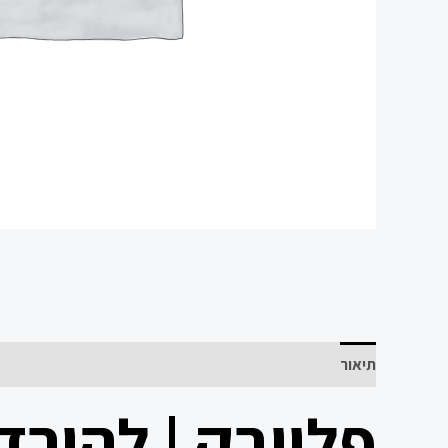
תיאור
פלייבק | להורדה