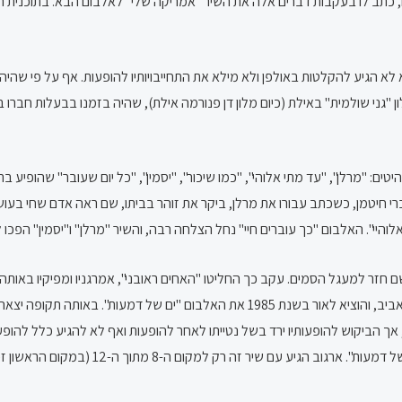
, כתב לו בעקבות דברים אלה את השיר "אמריקה שלי" לאלבום הבא. בתוכנית האי
ודו: הוא לא הגיע להקלטות באולפן ולא מילא את התחייבויותיו להופעות. אף על פי שה
יים במלון "גני שולמית" באילת (כיום מלון דן פנורמה אילת), שהיה בזמנו בבעלות
יי", עם הלהיטים: "מרלן", "עד מתי אלוהי", "כמו שיכור", "יסמין", "כל יום שעובר" שהו
 לדברי חיטמן, כשכתב עבורו את מרלן, ביקר את זוהר בביתו, שם ראה אדם שחי ב
והיי". האלבום "כך עוברים חיי" נחל הצלחה רבה, והשיר "מרלן" ו"יסמין" הפכו 
באמריקה. שם חזר למעגל הסמים. עקב כך החליטו "האחים ראובני", אמרגניו ומפיקיו 
לאמרגנים והמפיקים ניסים בן חיים מירושלים ואביגדור בן מוש מתל אביב, והוציא לאור בש
אך הביקוש להופעותיו ירד בשל נטייתו לאחר להופעות ואף לא להגיע כלל להופ
ופזמונים ישראליים תשמ"ה, עם השיר "מלאך ש