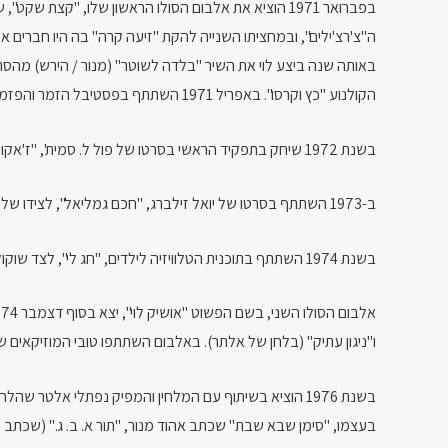
בפברואר 1971 הוציא את אלבום הסולו הראשון שלו, "קצת
ה"צ'רצ'ילים", ובמחציתו השנייה להקת "זיעה קרה" בה היו חברים א
באותה שנה ביצע לוי את השיר "בלדה לשוטר" (מנור / הירש) מהסרט
הקולנוע "כץ וקרסו". באפריל 1971 השתתף בפסטיבל הזמר והפזמון תשל"א עם השיר "אליק השחף שלי" (מילים: ליאורה ברש, לחן: דן זכאי, עיבוד: אלברט פיאמנטה).
בשנת 1972 שיחק בתפקיד הראשי בסרטו של פול ל. סמית', "ז'אקו והיצאניות", לצידו של דודו טופז, סרט שנחשב ייחודי בשל סצינות סקס ועירום, מה שלא היה מקובל באותה תקופה בקולנוע הישראלי.
ב-1973 השתתף בסרטו של יואל זילברג, "חכם גמליאל", לצידו של יוסי בנאי.
בשנת 1974 השתתף בתוכנית הטלוויזיה לילדים, "חג לי", לצד שוקולד מנטה מסטיק ועמוס טלשיר ששודרה בערוץ 1.
אלבום הסולו השני, בשם הפשוט "אושיק לוי", יצא בסוף דצמבר 1974,
ו"ניגון עתיק" (בלחן של אלתר). באלבום השתתפו טובי המוזיקאים של 
בשנת 1976 הוציא בשיתוף עם המלחין והמפיק נפתלי אלטר 
בעצמו, "סימן שבא שבת" שכתב אהוד מנור, "תור א. ב. ג." (שכתב 