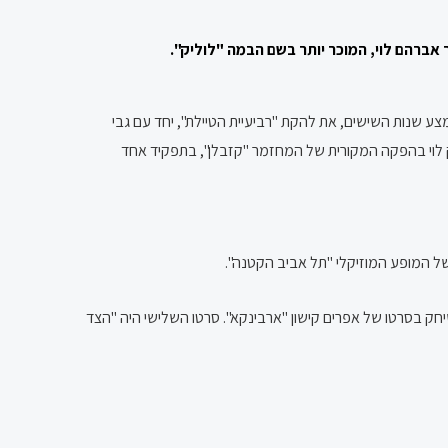
 אברהם לוי, המוכר יותר ב
שם הבמה
"
לוליק
".
ע שנות השישים, את להקת "רביעיית הטיילת", יחד עם גבי
יחק לוי בהפקה המקורית של המחזמר "קזבלן", בתפקיד אחד
של המופע המוזיקלי "תל אביב הקטנה".
196 שיחק בסרטו של אפרים קישון "ארבינקא". סרטו השלישי היה "הצד