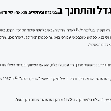
גדל והתחנך ב
בני ברק
וב
ירושלים
. הוא אחיו של הזמר
[1]
לאחר שירותו הצבאי בלהקת פיקוד המרכז, הקים, באמצ
ם יוסי בנאי כפזמונאי וכבמאי ועם רפי בן-משה כמפיק המוזיקלי. לאחר מכן, ש
אלבום הפסקול.
נן גולדבלט ופופיק ארנון. יחד עם גולדבלט, הוא אף השתתף בגרסה השלישית 
[2]
ב-7