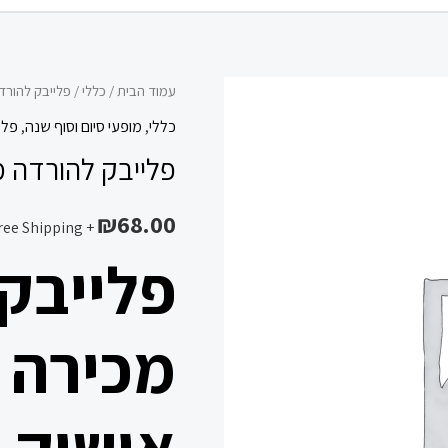
כמות
עמוד הבית
/
כללי
/ פלייבק להורדה
של
כללי
,
מופעי סיום וסוף שנה
,
פלי
פלייבק
פלייבק להורדה מכ
להורדה
מכירה
₪
68.00
+ Free Shipping
אבל
פלייבק
כולם
אושיק
לוי
מכירה 
*
אושיק ל