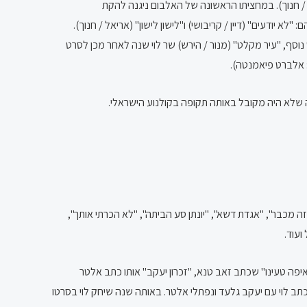
בליט / חנוך). במחציתו הראשונה של האלבום ניגנה להקת
"לא יודעים" (דיין / קריבושי) ו"לישון לישון" (אריאל / חנוך).
נוסף, "עיר מקלט" (מנור / הירש) שר לוי שנה לאחר מכן לסרט
ה מכבר", "אגדת דשא", "יונתן סע הביתה", "לא הכרתי אותך",
ועוד.
 "איפה טעינו" שכתב זאב טנא, "זכרון יעקב" אותו כתב אלטר
כתב לוי עם יעקב גלעד ונפתלי אלטר. באותה שנה שיחק לוי בסרטו