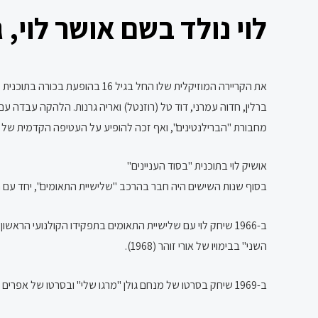
לוי נולד בשם אושר לוי, 
את הקריירה המוזיקלית שלו החל בגיל 16 בהופעת בכורה בתוכנית "חץ וקשת" בגלי צה"ל.
ברלין, חדוה עמרני, דוד טל (רוזנטל) ואריה גרנות. הלהקה עבדה ע
מחבורת "הברילנטינים", ואף זכה להופיע על העטיפה הקדמית של 
אושיק לוי בתוכנית "בסוד העניינים"
בסוף שנות השישים היה חבר בהרכב "שלישיית התאומים", יחד עם ח
ב-1966 שיחק לוי עם שלישיית התאומים בתפקידו הקולנועי הראשון, בסרטו של ישראל בקר ובכיכובו של מייק בורשטיין "שני קוני למל".
השני" בבימויו של אורי זוהר (1968).
ב-1969 שיחק בסרטו של מנחם גולן "מרגו שלי" ובסרטו של אפרים קישון "תעלת בלאומילך". ב-1970 שיחק בסרטו של מנחם גולן "לופו".