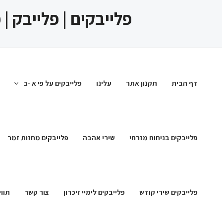
ילוג
פלייבקים | פלייבק |
תוכן
דף הבית
תקנון אתר
עלינו
פלייבקים על פי א -ב
פלייבקים בניחוח מזרחי
שירי אהבה
פלייבקים מחזות זמר
פלייבקים שירי קודש
פלייבקים לימיי זיכרון
צור קשר
תווי