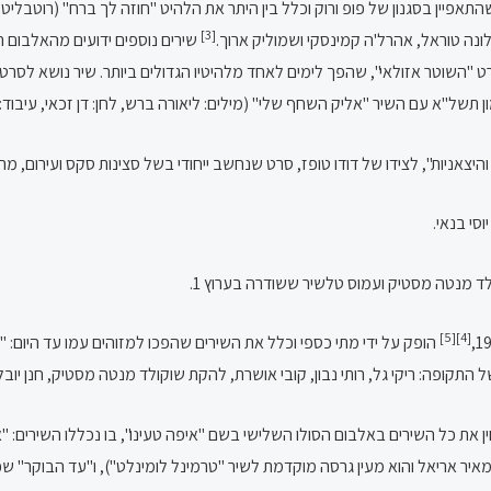
 שקט", שהתאפיין בסגנון של פופ ורוק וכלל בין היתר את הלהיט "חוזה לך ברח" (רוט
[3]
לונה טוראל, אהרל'ה קמינסקי ושמוליק ארוך.
שירים נוספים ידועים מהאלבום הם: 
 "השוטר אזולאי", שהפך לימים לאחד מלהיטיו הגדולים ביותר. שיר נושא לסרט 
[5]
[4]
הופק על ידי מתי כספי וכלל את השירים שהפכו למזוהים עמו עד היום: "ז
התקופה: ריקי גל, רותי נבון, קובי אושרת, להקת שוקולד מנטה מסטיק, חנן יובל 
שהלחין את כל השירים באלבום הסולו השלישי בשם "איפה טעינו", בו נכללו השירים:
מאיר אריאל והוא מעין גרסה מוקדמת לשיר "טרמינל לומינלט"), ו"עד הבוקר" ש