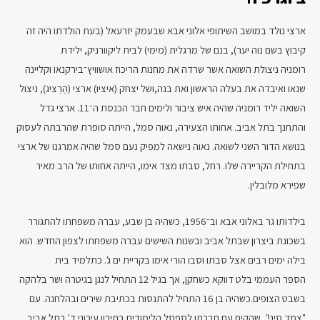
ארצי נולד במושב השיתופי אלוני אבא שבעמק יזרעאל (בעת הולדתו היה זה
קיבוץ בשם נוה יער), בנם של מרגלית (מימי) לבית ליקוורניק, ילידת
רומניה ניצולת השואה אשר שרדה את מחנות הריכוז אושוויץ־בירקנאו וקליינה
שנאו ואיבדה את בעלה הראשון ואת בנה,ושל יצחק (איציו) ארצי (הֶרְצִיג), ניצול
השואה יליד רומניה שהיה איש ציבור ולימים חבר הכנסת ה־11. ארצי גדל
והתחנך בתל אביב. אחותו הצעירה, נאוה סמל, הייתה סופרת שהרבתה לעסוק
בנושא הדור השני לשואה. נאוה נישאה למפיק נעם סמל שהיה אמרגנו של ארצי
בתחילת הקריירה שלו. רחל, סבתו מצד אימו, הייתה אחותו של הרב מאיר
שפירא מלובלין.
בילדותו גר באלוני אבא וב־1956, כשהיה בן שבע, עברה משפחתו להתגורר
בשכונת ביצרון שבתל אביב ובשנות השישים עברה משפחתו לצפון החדש. הוא
בילה ימים רבים אצל סבתו וסבו הורי אימו בקריית ים ג'. כתלמיד בית
הספר העממי בלט דווקא כשחקן, אך בגיל 12 התחיל לנגן בגיטרה ושר בלהקה
בשבט הצופים.כשהיה בן 16 התחיל להתנסות בכתיבת שירים ובהלחנה. עם
"צמד סיני", שהקים עם חברתו לספסל הלימודים בתיכון עירוני ד' בתל אביב