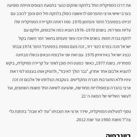
את דרכו המוזיקלית החל בלהקה שהקים כנער בתנועת הצופים והייתה מופיעה
בערבי שישי.ארצי התפרסם לראשונה כסולן בלהקת חיל הים והפך לכוכב עם
זכייתו בפסטיבל הזמר והפזמון 1970. מאז ראתה הקריירה המוזיקלית שלו
עליות ומורדות. בשנים 1970–1976 הוציא כמה אלבומים, חלקם עם
להקת גברת תפוח. בשנים אלו זכה עשר פעמים בתואר זמר השנה בקול
ישראל וזכה בפרס כינור דוד, זכה פעם נוספת בפסטיבל הזמר 1974 ונבחר
כנציג ישראל באירוויזיון 1975. עם זאת שני אלבומיו הבאים נכשלו מבחינה
מסחרית. בשנת 1977, כאשר כמעט היה מוכן לוותר על קריירה מוזיקלית, ביקש
להוציא אלבום אחד אחרון, "גבר הולך לאיבוד", ולהפיק אותו בעצמו לפי ראות
עיניו וללא התערבות חברת התקליטים. בעקבות הצלחתו של אלבום זה זכה
ארצי בהכרה ובפופולריות מחודשת, שהגיעה לשיאה החל משנות השמונים, ועד
לעשור השלישי של המאה ה־21.
נוסף לפעילותו המוזיקלית, שידר ארצי את תוכניתו "עוד לא שבת" בתחנת גלי
צה"ל משנת 1980 ועד שנת 2012.
ביוגרפיה