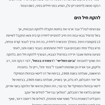
רבקה מנשה (לימים ריקי גל), הופיע בפני חיילים בסיני, כשם הצמד.
להקת חיל הים
עם הגיוס לצה"ל עבר ארצי את בחינות הקבלה ללהקה הצבאית, אך
בשל פרופיל צבאי גבוה היה חייב להתגייס ליחידה קרבית והוא התקבל לשייטת
13 (הקומנדו הימי). במהלך ההכשרה ליחידה, בה היה צריך לעבור קורס צניחה,
פרש בגלל פחדו מגבהים ועבר לחיל התותחנים. כעבור כשנה וחצי, לאחר
פציעה וניתוח שעבר וירידה בפרופיל הצבאי, הצטרף ללהקת חיל הים. בלהקה
היה שותף לתוכניות "
וביום השלישי
" ו"
רפסודה בכחול
", לצד רבקה זהר, דב
גליקמן, אבי אוריה וכן שותפתו לשעבר ל"צמד סיני", ריקי גל. בתוכנית
הראשונה, שעלתה בשנת 1968, בבימויו של דני ליטאי ובניהולו המוזיקלי
של יאיר רוזנבלום, לא בלט, אך בשנייה, שעלתה בשנת 1969, בבימויו של
ליטאי ובניהולו המוזיקלי של בני נגרי, היה הסולן הראשי של הלהקה בשני שירים,
שניהם בלחניו של רוזנבלום, "המלאך גבריאל" למילים של יעקב
רוטבליט ו"כשאהיה גדול" (שוטי שוטי ספינתי), למילים של רימונה דינור, שאף
זכה לוידאו קליפים בכיכובו, מהראשונים שהופקו בישראל.