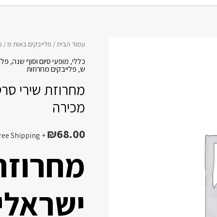
כמות
עמוד הבית
/
פלייבקים באות מ
/ מ
של
כללי
,
מופעי סיום וסוף שנה
,
פלי
ש
,
פלייבקים מחרוזות
מחרוזת
מחרוזת שירי סרט
שירי
סרטים
מכירה
ישראליים
פלייבק
₪
68.00
+ Free Shipping
להורדה
מחרוזת
מכירה
ישראליי