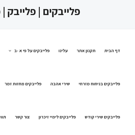
ילוג
פלייבקים | פלייבק |
תוכן
דף הבית
תקנון אתר
עלינו
פלייבקים על פי א -ב
פלייבקים בניחוח מזרחי
שירי אהבה
פלייבקים מחזות זמר
פלייבקים שירי קודש
פלייבקים לימיי זיכרון
צור קשר
תווי