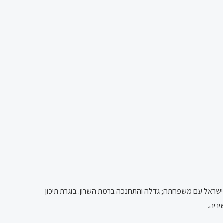
כשהייתה בת 8, עלתה לישראל עם משפחתה; גדלה והתחנכה ברמת השרון. בוגרת תיכון
ריה.