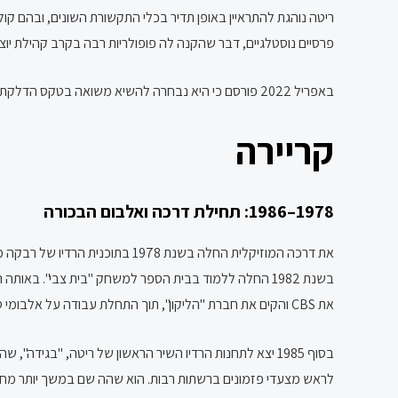
פרסיים נוסטלגיים, דבר שהקנה לה פופולריות רבה בקרב קהילת יוצאי
באפריל 2022 פורסם כי היא נבחרה להשיא משואה בטקס הדלקת המשואות ביום העצמאות ה-74 של ישראל.
קריירה
1978–1986: תחילת דרכה ואלבום הבכורה
את CBS והקים את חברת "הליקון", תוך התחלת עבודה על אלבומי סולו של קלינשטיין ושל ריטה.
לראש מצעדי פזמונים ברשתות רבות. הוא שהה שם במשך יותר מחודש