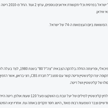
ריטה נוהגת להתראי
 איראן.
את דרכה המוזיקלית החלה בשנת 1978 בתוכני
בסוף 1985 יצא לתחנות הרדיו השיר הראשון של ריטה, "
יים וצבר השמעות רבות מאוד, הישג חסר תקדים באותה עת. אחריו יצא הסינגל