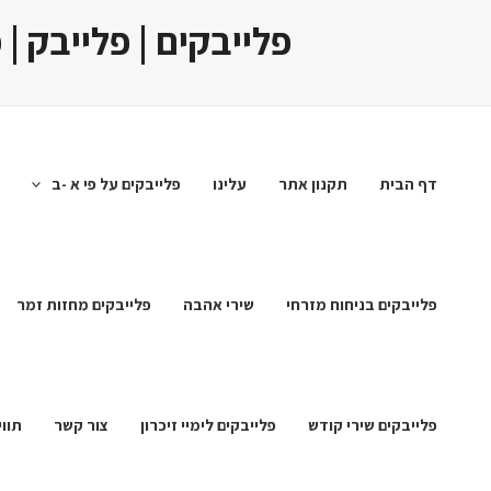
ילוג
פלייבקים | פלייבק |
תוכן
דף הבית
תקנון אתר
עלינו
פלייבקים על פי א -ב
פלייבקים בניחוח מזרחי
שירי אהבה
פלייבקים מחזות זמר
פלייבקים שירי קודש
פלייבקים לימיי זיכרון
צור קשר
תווי