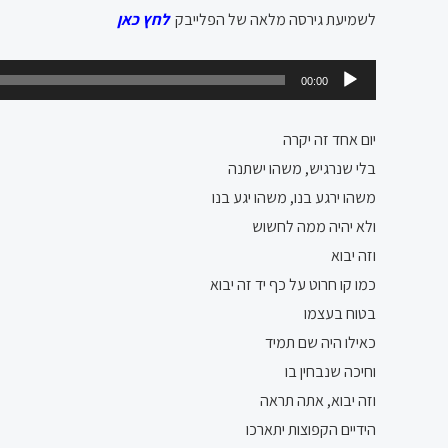
לשמיעת גירסה מלאה של הפלייבק
לחץ כאן
נגן
00:00
אודיו
יום אחד זה יקרה
בלי שנרגיש, משהו ישתנה
משהו ירגע בנו, משהו יגע בנו
ולא יהיה ממה לחשוש
וזה יבוא
כמו קו חרוט על כף יד זה יבוא
בטוח בעצמו
כאילו היה שם תמיד
וחיכה שנבחין בו
וזה יבוא, אתה תראה
הידיים הקפוצות יתארכו