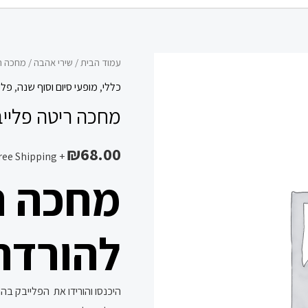
כמות
עמוד הבית
/
שירי אהבה
/ מחכה ר
של
כללי
,
מופעי סיום וסוף שנה
,
פלי
מחכה
מחכה ריטה פלייב
ריטה
פלייבק
₪
68.00
+ Free Shipping
להורדה
מחכה ר
מכירה
*
להורדה
היכנסו והורידו את הפלייבק בה