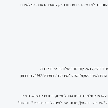
ין באופן תדיר בכלי התקשורת השונים, ובהם קול ישראל בפרסית וכלי תקשורת איראנים נוספים, ערוץ 2 ועוד. החל מ-2010 ריטה התחברה לשורשיה האיראנים והנפיקה מספר גרסות כיסוי לשירים
ת הרדיו של רבקה מיכאלי, ופריצתה החלה בלהקה הצבאית "צה"ל 80" בשנת 1980, לצד בעלה לעתיד רמי קלינשטיין והזמרות שלווה ברטי וחני דינור.
בשנת 1982 החלה ללמוד בבית הספר למשחק "בית צבי". באותה תקופה יצרו קלינשטיין וריטה קשר עם סמנכ"ל חברת CBS, רוני בראון, אשר הזמין אותם לשיר בפסקול הסרט "הפנימייה". באפריל 1985 עזב בראון
בגידה", שהלחין קלינשטיין למילים של יעל טבת בו הושקעו מעל 120 שעות אולפן. ריטה הייתה אז עדיין תלמידה בבית ספר למשחק "בית צבי" כשהשיר זינק
 "שיר אהובת הספן", שכתב יאיר לפיד על בסיס הספר "ים המוות"