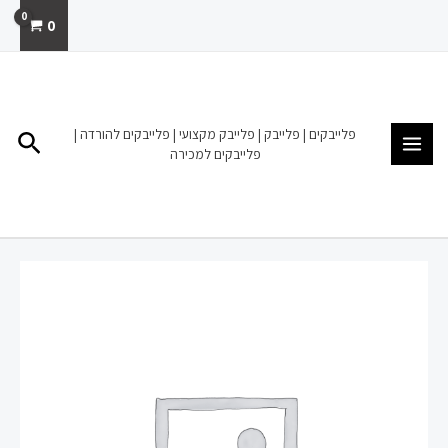
ילוג
0
תוכן
MAIN
MENU
פלייבקים | פלייבק | פלייבק מקצועי | פלייבקים להורדה |
חיפו
פלייבקים למכירה
כמות
של
כנפיים
של
קרמבו
פלייבק
להורדה