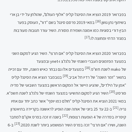
בפברואר 2019 הוציא את הסינגל-קליפ "אלוף העולם", שהולחן על ידי בן ארי
[16]
בשיתוף נתן גושן.
במאי 2019 פרסם סינגל בשם "דור", העוסק בפער
הבין-דורי בסוגיות כמו אמונה ושמירת מסורת. השיר עורר תגובות מעורבות
[17]
במגזר הדתי ומחוצה לו.
בפברואר 2020 הוציא את הסינגל-קליפ "אם תרצי". השיר הגיע למקום השני
במצעד הפזמונים העברי השנתי של גלגלצ ו-ynet ובמצעד
[18]
של mako לשנת תש"פ.
במצעדים אלו גם נבחר כאיש השנה, יחד עם זכייה
[19]
בתואר "זמר השנה" של רדיו תל אביב.
בנובמבר הוציא את הסינגל-קליפ
"אמן על הילדים", שהגיע היישר אל המקום הראשון במצעד השבועי של מדיה
[20]
פורסט.
השיר הגיע למקום התשיעי במצעד השנתי של גלגלצ לשנת תשפ"א.
במאי 2021 הוציא את הסינגל-קליפ "חולם כמו יוסף" אשר כתב יחד עם אחיו
[21]
נריה.
ב-22 עד 25 ביוני של אותה שנה הופיע לראשונה בקריירה בתיאטרון
[22]
קיסריה בסדרה של 4 הופעות רצופות.
בשנה זו זכה בפרס אקו"ם למחבר
[23]
השנה, ושירו "אם תרצי" זכה בפרס השיר המושמע ביותר לשנת 2020.
ב-6