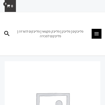
ילוג
0
תוכן
MAIN
MENU
פלייבקים | פלייבק | פלייבק מקצועי | פלייבקים להורדה |
חיפו
פלייבקים למכירה
כמות
של
בשורות
טובות
חנן
בן
ארי