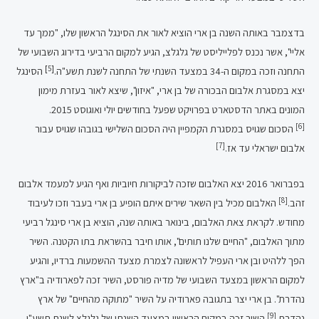
בדצמבר באותה השנה בן ארי הוציא לאור את הסינגל הראשון שלו, "ממך עד
אליי", אשר נכנס לפלייליסט של גלגלצ, הגיע למקום הרביעי בדירוג השבועי של
]
5
[
התחנה וזכה במקום ה-34 במצעד השנתי של התחנה לשנת תשע"ה.
הסינגל
יצא במסגרת אלבום הבכורה של בן ארי, "איזון", שיצא לאור בעזרת מימון
המונים באתר הדסטארט בפרויקט שפעל בחודשים יולי ואוגוסט 2015.
[6]
הסכום שגויס במסגרת הקמפיין היה הסכום השלישי בגובהו שגויס עבור
[7]
אלבום ישראלי עד אז.
בפברואר 2016 יצא האלבום שזכה לביקורות חיוביות ואף הגיע למעמד אלבום
[8]
זהב.
האלבום מכיל בין השאר שירים איתם הופיע בן ארי בעבר וזכו לעיבוד
מחודש. לקראת צאת האלבום, בינואר באותה שנה, הוציא בן ארי סינגל רביעי
מתוך האלבום, "החיים שלנו תותים", אותו חיבר בהשראת בתו הקטנה. השיר
הפך ללהיט ובן ארי העפיל לראשונה לצמרת מצעד ההשמעות ברדיו, והגיע
למקום הראשון במצעד השבועי של מדיה פורסט, השיר זכה לפארודיה ב"ארץ
נהדרת". בן ארי יצר בתגובה פארודיה על השיר "מתוקה מהחיים" של ארץ
[9]
נהדרת.
השיר זכה במקום הראשון במצעד השנתי של גלגלצ לשנת תשע"ו,