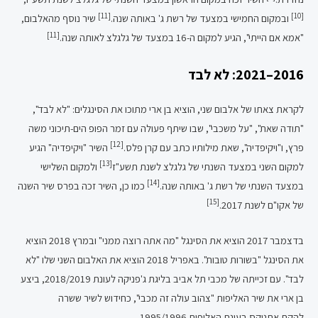
[11]
[10]
ובמקום החמישי במצעד של רשת ג' באותה שנה.
שיר נוסף מהאלבום,
[11]
"אמא אם הייתי", הגיע למקום ה-16 במצעד של גלגלצ לאותה שנה.
2016–2021: לא לבד
לקראת צאתו של אלבום שני, הוציא בן ארי מתוכו את הסינגלים: "לא לבד",
"תודה שאת", "על משכבי", שבו שיתף פעולה עם זמר הפופ הים-תיכוני משה
[12]
פרץ, ו"ויקיפדיה", שאת מילותיו כתב עם קרן פלס.
השיר "ויקיפדיה" הגיע
[13]
למקום השני במצעד השנתי של גלגלצ לשנת תשע"ז
ולמקום השלישי
[14]
במצעד השנתי של רשת ג' באותה שנה.
כמו כן, השיר זכה בפרס שיר השנה
[15]
של אקו"ם לשנת 2017.
בדצמבר 2017 הוציא את הסינגל "מה אתה רוצה ממני" ובמרץ 2018 הוציא
את הסינגל "בשורות טובות". באפריל 2018 הוציא את האלבום השני שלו "לא
לבד". עם זכייתה של מכבי תל אביב בליגת ג'פניקה לעונת 2018/2019, ביצע
בן ארי את שיר האליפות "צהוב עולה זה מכבי", כחידוש לשיר ששרה
להקת אתניקס בעונת האליפות 1995/1996.