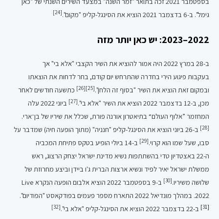
בספטמבר 2021 זכה בתואר "זמר השנה" במצעד השירים השנתי של "כאן
[24]
גימל". ב-6 בדצמבר 2021 הוציא את הסינגל-קליפ "מקום".
2022–2023: יש כאן יותר מזה
ב-28 במרץ 2022 היה אמור להוציא את השיר הקצבי "אלא בי" אך
בעקבות פיגוע הירי בחדרה שהתרחש יום קודם, בחר לדחות את הוצאתו
[26]
[25]
ובמקום זאת הוציא את השיר "בסוף זה הלחן".
כתשעה חודשים לאחר
[27]
מכן, ב-12 בדצמבר 2022 הוציא את השיר "אלא בי".
ביוני 2022 עלה
המחזמר ”אלוף העולם“ בתיאטרון אורנה פורת, שכלל את שיריו של בן־ארי.
[28]
ב-26 ביוני הוציא את הסינגל-קליפ "חנניה" (מתוך הופעה חיה) שמדבר על
[29]
סבו, שעל שמו הוא קרוי.
ב-14 ביולי הופיע בטקס פתיחת המכביה
ה-22 באצטדיון טדי בהשתתפות נשיא מדינת ישראל יצחק הרצוג, ראש
ממשלת ישראל יאיר לפיד ונשיא ארצות הברית ג'ו ביידן וביצע מחרוזת של
[30]
שלושה משיריו.
ב-9 בספטמבר 2022 הוציא אלבום הופעה הנקרא Live
2022. במהלך מונדיאל 2022 התארח מספר פעמים בפודקאסט "הפודיום".
[32]
3
1]
[
ב-22 בדצמבר 2022 הוציא את הסינגל-קליפ "אלא בי".