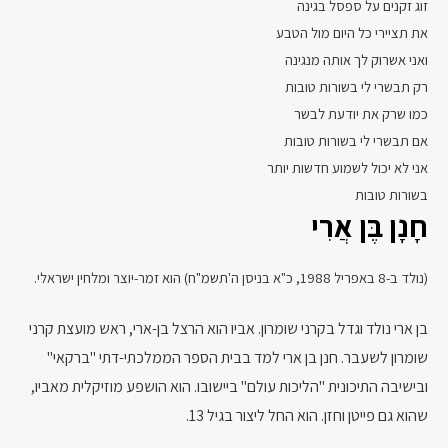
זוג זקנים על ספסל בגינה
את תציירי כל היום מול הטבע
ואני אשרוק לך אותה מנגינה
רק תבשרי לי בשורות טובות
כמו שרק את יודעת לבשר
אם תבשרי לי בשורות טובות
אני לא יכול לשמוע חדשות יותר
בשורות טובות
חָנָן בֶּן אֲרִי
(נולד ב-8 באפריל 1988, כ"א בניסן ה'תשמ"ח) הוא זמר-יוצר ומלחין ישראלי.
בן ארי נולד וגדל ב
קרני שומרון
. אביו הוא
הרצל בן-ארי
, ראש מועצת קרני
שומרון לשעבר. חנן בן ארי למד בבית הספר הממלכתי-דתי "ברקאי"
ובישיבה התיכונית "
הליכות עולם
" ביישובו. הוא הושפע מוזיקלית מאביו,
שהוא גם
פייטן
ו
חזן
. הוא החל ליצור בגיל 13.