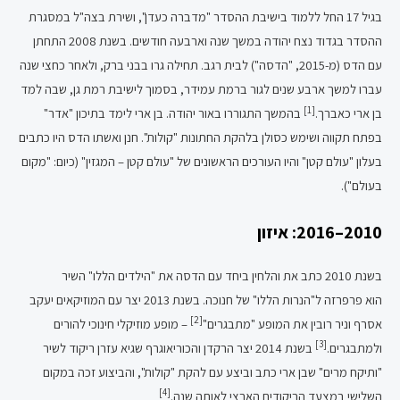
בגיל 17 החל ללמוד בישיבת ההסדר "מדברה כעדן", ושירת בצה"ל במסגרת
ההסדר בגדוד נצח יהודה במשך שנה וארבעה חודשים. בשנת 2008 התחתן
עם הדס (מ-2015, "הדסה") לבית רגב. תחילה גרו בבני ברק, ולאחר כחצי שנה
עברו למשך ארבע שנים לגור ברמת עמידר, בסמוך לישיבת רמת גן, שבה למד
[1]
בן ארי כאברך.
בהמשך התגוררו באור יהודה. בן ארי לימד בתיכון "אדר"
בפתח תקווה ושימש כסולן בלהקת החתונות "קולות". חנן ואשתו הדס היו כתבים
בעלון "עולם קטן" והיו העורכים הראשונים של "עולם קטן – המגזין" (כיום: "מקום
בעולם").
2010–2016: איזון
בשנת 2010 כתב את והלחין ביחד עם הדסה את "הילדים הללו" השיר
הוא פרפרזה ל"הנרות הללו" של חנוכה. בשנת 2013 יצר עם המוזיקאים יעקב
[2]
אסרף וניר רובין את המופע "מתבגרים"
– מופע מוזיקלי חינוכי להורים
[3]
ולמתבגרים.
בשנת 2014 יצר הרקדן והכוריאוגרף שגיא עזרן ריקוד לשיר
"ותיקח מרים" שבן ארי כתב וביצע עם להקת "קולות", והביצוע זכה במקום
[4]
השלישי במצעד הריקודים הארצי לאותה שנה.