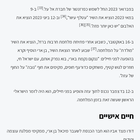
[33]
בפברואר 2023 החל לשמש כפרזנטור של חברת אל על.
ב-9
[34]
במאי 2023 הוציא את השיר "עטלף עיוור",
וב-12 ביוני 2023 הוציא את
[36]
[35]
האלבום "יש כאן יותר מזה".
ב-16 באוקטובר, כשבוע אחרי פתיחת מלחמת חרבות ברזל, הוציא את השיר
[37]
"מולדת" על המלחמה.
שבוע לאחר הוצאת השיר, בן ארי הוסיף וקרא
בהופעה לפני חיילים:
”ננקום נקמת בארי, בוא נפרק אותם, עם ישראל חי,
חוזרים לגוש קטיף, משחקים כדורעף חופים, מקימים את חוף "נובה" על החוף
של עזה”
.
ב-12 בדצמבר נכנס לתוך עזה והופיע בפני חיילים, הוא היה לזמר הישראלי
הראשון שעשה זאת בזמן המלחמה.
חיים אישיים
דודו מצד אביו הוא חבר הכנסת לשעבר מיכאל בן ארי, ממקימי מפלגת עוצמה
יהודית.