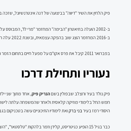
פיק הלחין את השיר "דיווה" בביצועה של דנה אינטרנשיונל, שזכה בתחרות האירוויזיון 1998. כזמר, התמודד בתחרות קדם-אירוויזיון שבע פעמים, י
ב-2016 המחזמר הוצג שוב בהפקה עצמאית, ובשנת 2022 עלה המחזמר פעם נוספת בכיכובה של ליהי טולדנו בתפקיד מרי לו.
בפברואר 2011 קיבל את פרס אקו"ם על מפעל חיים בתחום הזמר העברי.
נעוריו ותחילת דרכו
פיק נולד בעיר ורוצלב שבפולין בשם
הנריק פיק
, אחד מתוך שני ילדי
חמש החל בלימודי מוזיקה קלאסית ולאחר שהמשפחה עלתה לישראל בעליית גומולקה ב-29 ב
היסודי רמז בעיר
בני ברק
ואת לימודיו התיכוניים עשה בטכניקום בגב
כבר בגיל 15 הופיע כגיטריסט, קלידן וזמר בלהקות "טלסטאר", "השמנים והרזים" ו"השוקולדה", לאחר שהושפע עמוקות מלהקות הרוק של התקופה – הבי ג'יז, הביטלס, הרולינג סטונז והביץ' בויז.