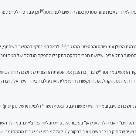
[9]
ן לאחר שאביו נפטר מסרטן כמה חודשים לפני גיוסו.
וכן עבד כדי לסייע לפר
[11]
ז'ראר קמינסקי. בהמשך השתתף, יחד
 המסגר בתל אביב. שלושת חברי הלהקה התקבלו להפקה הגדולה של המחזמר "שיער
שי במחזמר "שיער", בו הפגין את הופעתו החיצונית שנחשבה חריגה בישראל באותה 
הדהימה את הקהל, את התקשורת הישראלית ואת עולם הבידור הישראלי, ויצרה סב
שבו רציניים, ובמיוחד שירי משוררים, כ"נאסף תשרי" (למילותיו של נתן יונתן
, עם לחניו ל"שני תפוחים" ו"אני הולך לאן שאן" בעיבוד אלכס וייס ובליווי הצ'רצ'ילים.
את "אין מדינה לאהבה", "המנהיג", ו"זוהי הדרך שלי" (שכתב מעריץ צעיר של פיק בן 13 בשם מאיר ברקוביץ'). 