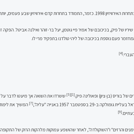
ותר מכל אמן אחר, אך מעולם לא זכה.
[4]
[5]
[1]
ם של בוריס (בן-ציון) ופאולינה פיק.
ששרדו את השואה אך מיעטו לדבר על 
[7]
ספטמבר 1957 באנייה "עליה",
המשיך את לימודי 
[9]
עתיים.