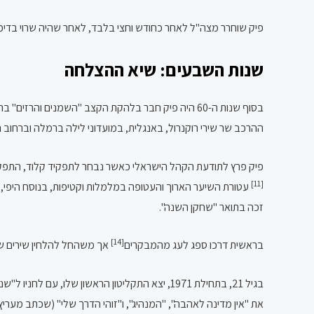
פיק שוחרר מצה"ל לאחר כחודש וחצי בלבד, לאחר שהיה שרוי בדיכאו
שנות השבעים: שיא ההצלחה
בסוף שנות ה-60 היה פיק חבר בלהקת הקצב "השמנים והרזים" בהנהגת הסולן עוזי פוקס והבסיסט-המנג'ר,
ההרכב שר שירי רוקנרול, באנגלית, במועדוני לילה ברמלה וברחוב
פיק פרץ לתודעת הקהל הישראלי כאשר נבחר לתפקיד קלוד, התפקיד הרא
[11]
עטורת השיער הארוך והעטופה במלמלות וקטיפות, בנוסח היפי, 
זכה בתואר "שחקן השנה".
[14]
בראשית דרכו ספג לעג מהמבקרים
אך משהחל להלחין שירים שנח
בגיל 21, בתחילת 1971, יצא התקליטון הראשון שלו