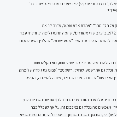
לית" בנגינה ובליווי קולי) לצד שירים כמו הדואט "שב בצד"
[17]
[16]
"רק אל תלך מהר" ו"אהבת אבא ואמא", עדנה לב את
"בלעדיו", אושיק לוי את "שתי אחיות" וחוה אלברשטיין את "ליידי גודייבא". פיק עצמו, מתוך רצון להשתלב בברנז'ה המוזיקלית, השתתף בתחילת שנת 1972 ב"ערב שירי משוררים", שיזמה תחנת גלי צה"ל, והלחין עבור
טיבל הזמר החסידי עם השיר "שמע ישראל" שהלחין והגיע למקום
נדחה ולאחר שהזמר יוני נמרי שמע אותו, הוא הקליט אותו
, וכלל גם את "שמע ישראל", "סימנים" (עם נגינת גיטרה של יצחק
יר "בין האצבעות" שכתבה מירית שם-אור, שזכה להצלחה, והקליט
ב כפרודיה על נערת הזוהר פנינה רוזנבלום) את שני השירים הלחין
עדייך" (שמשום מה נכלל גם באלבום זה, על אף שנכלל כבר
 שלמה ארצי ואילנית). לקראת סוף השנה השתתף בפסטיבל הזמר החסידי השישי