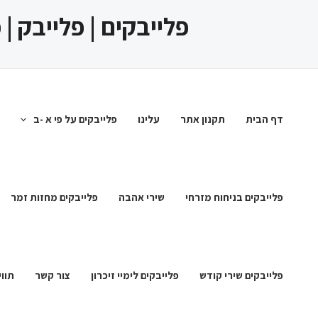
ילוג
פלייבקים | פלייבק |
תוכן
דף הבית
תקנון אתר
עלינו
פלייבקים על פי א -ב
פלייבקים בניחוח מזרחי
שירי אהבה
פלייבקים מחזות זמר
פלייבקים שירי קודש
פלייבקים לימיי זיכרון
צור קשר
תווי