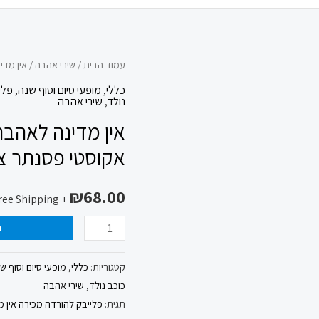
כמות
עמוד הבית
/
שירי אהבה
/ אין מדי
של
כללי
,
מופעי סיום וסוף שנה
,
פלי
נולד
,
שירי אהבה
אין
אין מדינה לאהבה
מדינה
לאהבה
אקוסטי פסנתר צב
פלייבק
להורדה
₪
68.00
+ Free Shipping
מכירה
ה
ביצוע
אקוסטי
קטגוריות:
כללי
,
מופעי סיום וסוף ש
פסנתר
כוכב נולד
,
שירי אהבה
צביקה
תגית:
פלייבק להורדה מכירה אין 
פיק