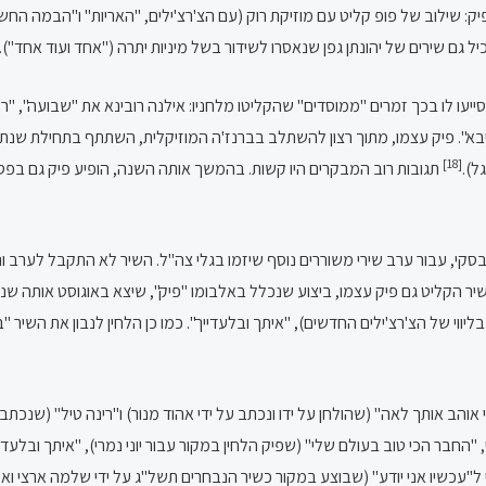
פיק: שילוב של פופ קליט עם מוזיקת רוק (עם הצ'רצ'ילים, "האריות" ו"הבמה החשמ
 גם שירים של יהונתן גפן שנאסרו לשידור בשל מיניות יתרה ("אחד ועוד אחד").
 סייעו לו בכך זמרים "ממוסדים" שהקליטו מלחניו: אילנה רובינא את "שבועה", 
[18]
ל).
תגובות רוב המבקרים היו קשות. בהמשך אותה השנה, הופיע פיק גם בפס
יחובסקי, עבור ערב שירי משוררים נוסף שיזמו בגלי צה"ל. השיר לא התקבל לערב ו
ר הקליט גם פיק עצמו, ביצוע שנכלל באלבומו "פיק", שיצא באוגוסט אותה שנה
בליווי של הצ'רצ'ילים החדשים), "איתך ובלעדייך". כמו כן הלחין לנבון את הש
ני אוהב אותך לאה" (שהולחן על ידו ונכתב על ידי אהוד מנור) ו"רינה טיל" (שנכת
, "החבר הכי טוב בעולם שלי" (שפיק הלחין במקור עבור יוני נמרי), "איתך ובל
 ודואט של פיק עם גלי עטרי ל"עכשיו אני יודע" (שבוצע במקור כשיר הנבחרים תשל"ג על ידי