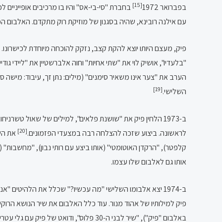
[15]
בפברואר 1972
בחברת "סי-בי-אס" והיו בו מרכיבים אופייניים ל
עם אילנה רובינא, שהיה בסגנון של מוזיקת רוק מתקדם. האלבום הכיל
פיק, מעצם היותו יוצא להקת קצב, נזקק להוכחה מיוחדת לכישרונו.
הערב את "צער אינו משאיר סימנים" (מילים: נתן זך, עיבוד: מישה סג
[19]
השלישי.
ב-1973 הלחין פיק את "שושנת פלאים", למילים של שאול טשרנ
[20]
לראשונה. ביצוע שזכה להצלחה רבה במצעדי הפזמונים.
את השי
קלפטר), "הרקדן האוטומטי" (אותו ביצע עם רותי נבון), "מחשבות" (
אותו גם לאלבום שלו עצמו.
ב-1974 יצא אלבומו השלישי "מה עכשיו?" שכלל את הלהיטים "א
פיק למילותיו של אהוד מנור. עוד כלל האלבום את שיר הנושא הרוקי
באלבום "פיק"), "שיר לבני ה-30 פלוס",