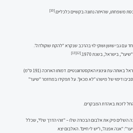
[10]
נסת משפחתו, שהייתה נתונה בקשיים כלכליים.
 עם גבי שושן ושוקי לוי בהרכב שנקרא "להקת שוקולדה".
[13]
[12
", בישראל, בשנת 1970.
עת וגינוניו האקסטרווגנטיים. דמותו הארוכה (191 ס"מ)
יבו דימוי של מישהו "לא מכאן". על תפקידו במחזמר "שיער"
) החל לזכות באהדת המבקרים.
 במהלך השנה השלים פיק את אלבום הבכורה שלו – "זוהי הדרך שלי", שכלל
לאלה צורפו שני שירים מהמחזמר "שיער": "אנה אפנה", ו"יש לי חיים". האלבום יצא