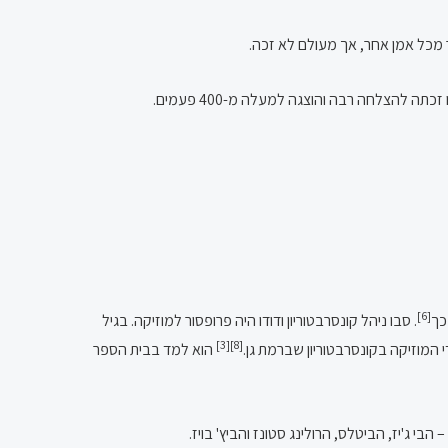
ב-2002 הועלה בתיאטרון "הבימה" המחזמר "מרי לו", המבוסס על שיריו של פיק, בכיכובם של אמיר פיי גוטמן, יעל בר-זוהר ואילנה אביטל. הפקה זו זכתה להצלחה רבה והוצגה למעלה מ-400 פעמים.
[6]
כך
. סבו ניהל קונסרבטוריון ודודו היה פרופסור למוזיקה. בגיל
[3]
[8]
המוזיקה בקונסרבטוריון שברמת גן.
הוא למד בבית הספר