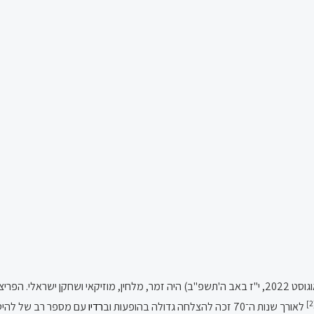
(3 באוקטובר 1949, י' בתשרי ה'תש"י – 14 באוגוסט 2022, י"ז באב ה'תשפ"ב) היה זמר, מלחין
לאורך שנות ה־70 זכה להצלחה גדולה בהופעות וב
רדיו
עם מספר רב של להיטים