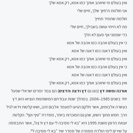
ואין בעולם מי שיאהב אותך כמו אמא, רק אמא שלך
אני חולמת ת'חיוך שלך, חיים שלי
חולמת שתמיד תחייך
מה לא הייתי עושה בשבילך, חיים שלי
כדי שממני אף פעם לא תלך
כי אין בעולם אהבה כמו אהבה של אמא
ואין בעולם דאגה כמו דאגה של אמא
ואין בעולם מי שיאהב אותך כמו אמא, רק אמא שלך
כי אין בעולם אהבה כמו אהבה של אמא
ואין בעולם דאגה כמו דאגה של אמא
ואין בעולם מי שיאהב אותך כמו אמא, רק אמא שלך
אורנה ומשה דץ
(כונו גם
דץ ודצה
ו
הדצים
) הם צמד זמרים ישראלי שפעל
יחד בשנים 1985–2006. במהלך שנות עבודתם המשותפות הוציאו הזוג דץ
כעשרה אלבומים, אשר חלקם הגיעו למעמד אלבום זהב, ושש קלטות וידאו לגיל
הרך. חמש מתוך השש, שהן גם המוכרות ביותר, מסדרת "טיף וטף". הקלטת
יוצאת הדופן משנת 1995 היא "בא לי מסיבה לי עם דץ ודצה", אשר התבססה
על שירים לימי הולדת מספרה של סמדר שיר "בא לי מסיבה לי".