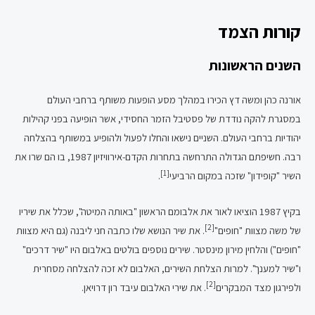
קורות הצמד
השנים הראשונות
אורנה כהן ומשה דץ הכירו במהלך מסע הופעות משותף ברחבי העולם
במסגרת להקה נודדת של פסטיבל הזמר החסידי, אשר הופיעה בפני קהילות
יהודיות ברחבי העולם. השניים נישאו והחלו לפעול ולהופיע במשותף בהצלחה
רבה. חשיפתם הגדולה התרחשה בתחרות הקדם-אירוויזיון 1987, בו הם שרו את
[1]
השיר "קופידון" שזכה במקום הרביעי
.
בקיץ 1987 הוציאו לאור את אלבומם הראשון "באותה המיטה", שכלל את שיריו
[2]
של משה מצוות "חופים"
. את שיר הנושא שלו כתבה חני ליבנה (גם היא מצוות
"חופים") והלחין מירון מינסטר. שירים נוספים בולטים באלבום היו "שיר דרכים"
ו"שיר למענך". למרות הצלחת השירים, האלבום לא זכה להצלחה מסחרית
[2]
ולפירגון מצד המבקרים
. את שירי האלבום עיבד רון דרויאן.