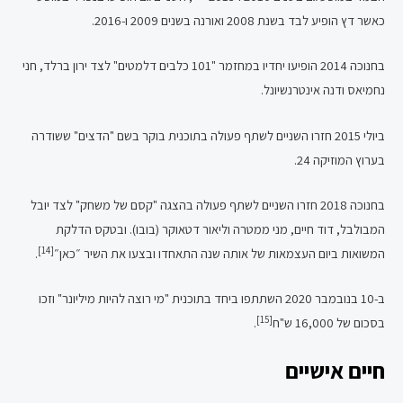
כאשר דץ הופיע לבד בשנת 2008 ואורנה בשנים 2009 ו-2016.
בחנוכה 2014 הופיעו יחדיו במחזמר "101 כלבים דלמטים" לצד ירון ברלד, חני
נחמיאס ודנה אינטרנשיונל.
ביולי 2015 חזרו השניים לשתף פעולה בתוכנית בוקר בשם "הדצים" ששודרה
בערוץ המוזיקה 24.
בחנוכה 2018 חזרו השניים לשתף פעולה בהצגה "קסם של משחק" לצד יובל
המבולבל, דוד חיים, מני ממטרה וליאור דטאוקר (בובו). ובטקס הדלקת
[14]
המשואות ביום העצמאות של אותה שנה התאחדו ובצעו את השיר ״כאן״
.
ב-10 בנובמבר 2020 השתתפו ביחד בתוכנית "מי רוצה להיות מיליונר" וזכו
[15]
בסכום של 16,000 ש"ח
.
חיים אישיים