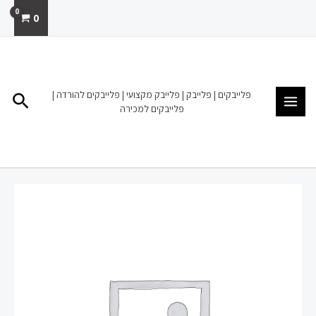
ילוג
0
תוכן
MAIN
MENU
פלייבקים | פלייבק | פלייבק מקצועי | פלייבקים להורדה |
חיפו
פלייבקים למכירה
כמות
של
אהבה
של
אמא
אורנה
ומשה