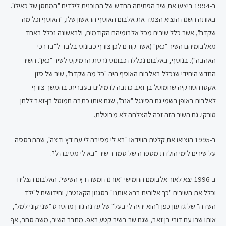
ב-1994 ביצעו את שיר הפתיחה החדש של התוכנית לילדים "המחסן של כאילו".
באותה השנה הוציא הצמד את אלבום האוסף הראשון שלו, "האוסף וכל מה
שקדם", אשר כלל שירים מכל אלבומיהם הקודמים, ולראשונה נכלל באחד
מאלבומיהם השיר "כאן" (אשר קודם לכן צורף כבונוס בלבד ל"בדרכי
האהבה"). בנוסף, באלבום נכללה כבונוס גרסת הרמיקס לשיר "כאן". השיר
החדש היחידי שנכלל באלבום האוסף היה "כל מה שקדם", שיר של סזן
אקסו הטורקיה שחמוטל בן-זאב כתבה לו מילים בעברית. בהמשך צורף
לאלבום באופן רשמי גם הסינגל "אנה", שגם אותו כתבה חמוטל בן-זאב ללחן
טורקי. גם השיר הזה זכה להצלחה לא מבוטלת.
ב-1995 הוציאו את קלטת הווידאו "בא לי מסיבה לי עם דץ ודצה", שהתבססה
על שירים לימי הולדת מספרה של סמדר שיר "בא לי מסיבה לי".
ב-1996 יצא לאור אלבומם החמישי "אורנה ומשה דץ השישי". האלבום הצליח
וכלל את השירים "כך אלוהים ברא אותנו" בסגנון הקאנטרי, וחידושים ל"ילד
השדה" של גדעון כפן ו"הוא יהיה לי בעל" של עדנה גורן מהסרט "שני קוני למל",
אותו שרו עם דורי בן זאב, שגם שר בשיר קטע ראפ. מחבר השיר, משה סחר, אף