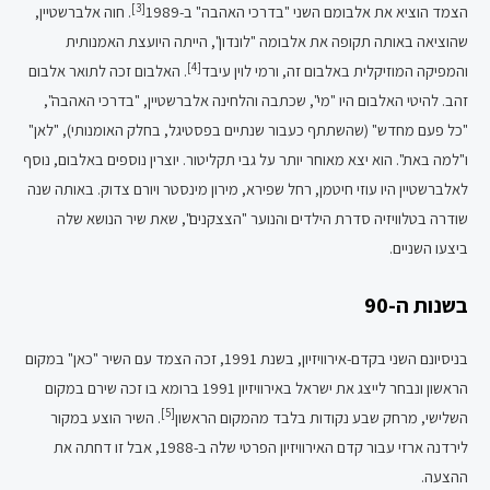
[3]
הצמד הוציא את אלבומם השני "בדרכי האהבה" ב-1989
. חוה אלברשטיין,
שהוציאה באותה תקופה את אלבומה "לונדון", הייתה היועצת האמנותית
[4]
והמפיקה המוזיקלית באלבום זה, ורמי לוין עיבד
. האלבום זכה לתואר אלבום
זהב. להיטי האלבום היו "מי", שכתבה והלחינה אלברשטיין, "בדרכי האהבה",
"כל פעם מחדש" (שהשתתף כעבור שנתיים בפסטיגל, בחלק האומנותי), "לאן"
ו"למה באת". הוא יצא מאוחר יותר על גבי תקליטור. יוצרין נוספים באלבום, נוסף
לאלברשטיין היו עוזי חיטמן, רחל שפירא, מירון מינסטר ויורם צדוק. באותה שנה
שודרה בטלוויזיה סדרת הילדים והנוער "הצצקנים", שאת שיר הנושא שלה
ביצעו השניים.
בשנות ה-90
בניסיונם השני בקדם-אירוויזיון, בשנת 1991, זכה הצמד עם השיר "כאן" במקום
הראשון ונבחר לייצג את ישראל באירוויזיון 1991 ברומא בו זכה שירם במקום
[5]
השלישי, מרחק שבע נקודות בלבד מהמקום הראשון
. השיר הוצע במקור
לירדנה ארזי עבור קדם האירוויזיון הפרטי שלה ב-1988, אבל זו דחתה את
ההצעה.