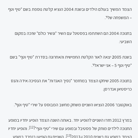
הצמד המשיך בעולם הילדים ובשנת 2004 הוציא קלטת נוספת בשם "טיף וטף
– המשפחה שלי".
בחנוכה 2004 הם השתתפו בפסטיגל עם השיר "ונשיר כולם" שזכה במקום
השביעי.
בשנת
2
005 יצאה לאור הקלטת החמישית והאחרונה בסדרת "טיף וטף" בשם
"טיף וטף 5 – אני ישראלי".
בחנוכה 2005 שיחקו הצמד במחזמר "נסיך האגדות" את הנסיכה אידה והנס
כריסטיאן אנדרסן.
באוקטובר 2006 הוציאו השניים משחק מחשב המבוסס על שירי "טיף וטף".
במרץ 2012 חזרו השניים להופיע יחד. באותה השנה הצמד הופיע יחדיו במופע
[12]
החנוכה לילדים מותק של פסטיבל ובמופע עם שירי "טיף וטף"
. והופיע יחדיו
[13]
הצמד במופע גם בשנים 2010 ו-2013
, השניים גם הופיעו בנפרד במופע