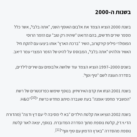
בשנות ה-2000
בשנת 2000 הוציא הצמד את אלבום האוסף השני, "אתה בלבי", אשר כלל
מספר שירים חדשים, בהם הדואט "שיהיה רק טוב" עם הזמר הרוסי
הפופולרי פיליפ קירקורוב, השיר "ברכת הארץ" אותו ביצעו עם להקת חיל
האוויר והלהיט "אתה בלבי", המבוסס על להיט של הזמר המצרי עמר דיאב.
בשנים 2000–1997 הוציא הצמד עוד שלושה אלבומים עם שירים לילדים,
בסדרה העונה לשם "טיף וטף".
בשנת 2001 הנחו את קדם האירוויזיון. בנוסף שימשו כפרזנטורים של רשת
[10]
"המשביר מחסני אופנה" בעת שעברה מיתוג מחדש כרשת "H&O"
.
בשנת 2002 הוציאו את קלטת הילדים "בא לי מסיבה לי עם דץ ודצה" (מהדורת
הדי.וי.די), קלטת נוספת מתוך הסדרה המדוברת. בנוסף, יצאה לאור קלטת
[11]
נוספת מהסדרה "בארץ הדמיון עם טיף וטף"
.