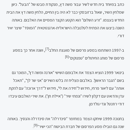
כתב במיוחד בית חדש לשיר עבור משה דץ, מנקודת מבטו של "הבעל". כיוון
שמלחין השיר, שאול ברזובסקי כבר לא היה בין החיים, הלחין משה דץ את הבית
החדש בעצמו. "זרע השלום" הוא הקטע הקצר המסיים את האלבום. באותה
השנה ביצעו את הפתיח לטלנובלה הישראלית-ארגנטינאית "המוסד" שיצר יאיר
דורי.
[7]
ב-1997 השתתפו במסע פרסום של מועצת החלב
, ושנה אחר כך במסע
[8]
פרסום של מותג החיתולים "טפנוקים"
בינואר 1999 הוציא הצמד את אלבומם השישי "אורנה ומשה דץ", המוכר גם
בשם "הגבר הראשון". באלבום מצליח זה בלטו השירים "אני שר לך", "תאכל
אותה" עם ליאור פרחי, חידוש ל"חידה את לי", חידוש ל"דרך ארוכה" עם להקת
עדן והדואט עם דקלון לשירו "ונמתי שיר" ("איילת חן"). את שירי האלבום עיבדו
דודי רוזנטל וגדי גולדמן.
בחנוכה 1999 שיחקו הצמד במחזמר "סינדרלה" את סינדרלה והנסיך. באותה
[9]
שנה גם הובילו מסע הפרסום של חברת הביטוח "הכי ישיר"
.