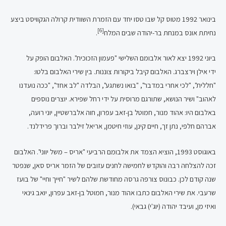
בינואר 1992 מטוס קל שבו טסו יחד עם הזמרת השוודית קרולה הגקוויסט ביצע
[6]
נחיתת אונס במנחת בר-יהודה שבים המלח
.
ביוני 1992 יצא לאור אלבומם השלישי "פעמון הזכוכית". האלבום הופק על
ידי אילן וירצברג. האלבום קיבל ביקורות צוננות. בין שירי האלבום בלטו:
"חללית", "לכי אחרי במדבר", "בואו נשתגע", הבלדה "לב אחד", "ככה נועדנו
לאהוב" ושיר הנושא, שתורגם מרוסית על ידי רחל שפירא. יוצרים נוספים
באלבום היו: אהוד מנור, חמוטל בן-זאב עפרון, חוה אלברשטיין, יוני רועה,
אברהם חלפי, נתן זך, חיים קינן, עוזי חיטמן, אריאל זילבר וברוך פרידלנד.
באוגוסט 1993, הוציא הצמד את אלבומם הרביעי "אריס – משל יווני". האלבום
זכה להצלחה רבה והוקדש לחמישה לחנים עזובים של הזמר אריס סאן, שנפטר
שנה קודם לכן. כבונוס צורפה גרסה מחודשת שלהם לשיר "חייך וחיי" של בועז
שרעבי. את שירי האלבום כתבו אהוד מנור, חמוטל בן-זאב עפרון, יואב גינאי
ואיזי מן, ועיבד יהודה (יוג'י) גבאי).