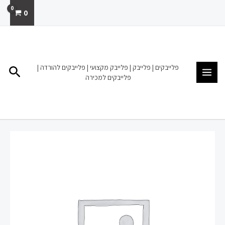
ילוג
0
תוכן
MAIN
MENU
פלייבקים | פלייבק | פלייבק מקצועי | פלייבקים להורדה |
חיפו
פלייבקים למכירה
כמות
של
אהבה
זמנית
ישי
לוי
לירן