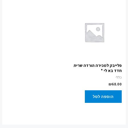
פלייבק למכירה הורדה שרית
חדד בא לי *
כללי
₪
68.00
הוספה לסל