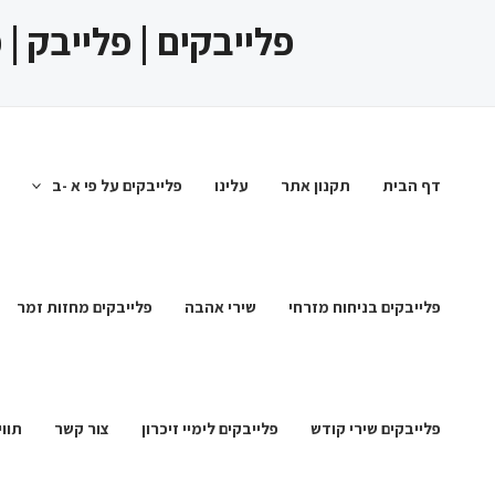
ילוג
פלייבקים | פלייבק |
תוכן
דף הבית
תקנון אתר
עלינו
פלייבקים על פי א -ב
פלייבקים בניחוח מזרחי
שירי אהבה
פלייבקים מחזות זמר
פלייבקים שירי קודש
פלייבקים לימיי זיכרון
צור קשר
תווי