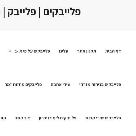
ילוג
פלייבקים | פלייבק |
תוכן
דף הבית
תקנון אתר
עלינו
פלייבקים על פי א -ב
פלייבקים בניחוח מזרחי
שירי אהבה
פלייבקים מחזות זמר
פלייבקים שירי קודש
פלייבקים לימיי זיכרון
צור קשר
תווי