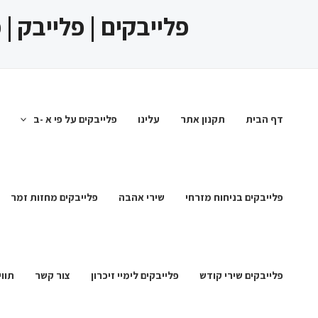
ילוג
פלייבקים | פלייבק |
תוכן
דף הבית
תקנון אתר
עלינו
פלייבקים על פי א -ב
פלייבקים בניחוח מזרחי
שירי אהבה
פלייבקים מחזות זמר
פלייבקים שירי קודש
פלייבקים לימיי זיכרון
צור קשר
תווי