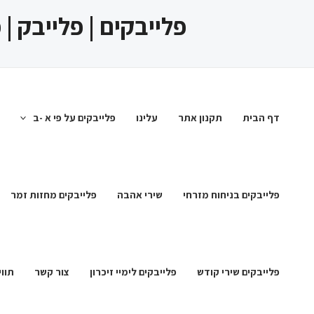
ילוג
פלייבקים | פלייבק |
תוכן
דף הבית
תקנון אתר
עלינו
פלייבקים על פי א -ב
פלייבקים בניחוח מזרחי
שירי אהבה
פלייבקים מחזות זמר
פלייבקים שירי קודש
פלייבקים לימיי זיכרון
צור קשר
תווי