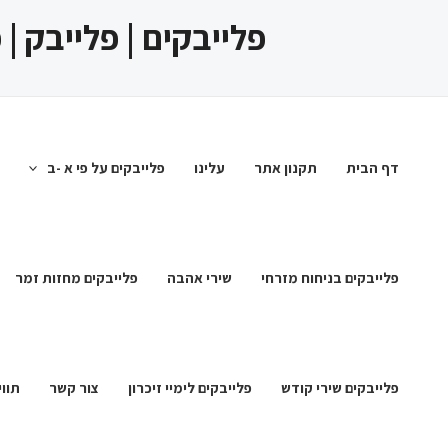
ילוג
פלייבקים | פלייבק |
תוכן
דף הבית
תקנון אתר
עלינו
פלייבקים על פי א -ב
פלייבקים בניחוח מזרחי
שירי אהבה
פלייבקים מחזות זמר
פלייבקים שירי קודש
פלייבקים לימיי זיכרון
צור קשר
תווי