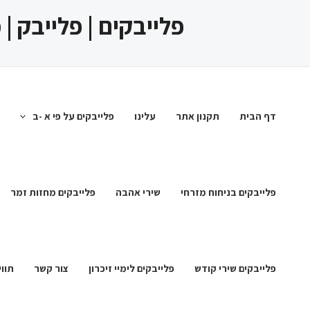
ילוג
פלייבקים | פלייבק |
תוכן
דף הבית
תקנון אתר
עלינו
פלייבקים על פי א -ב
פלייבקים בניחוח מזרחי
שירי אהבה
פלייבקים מחזות זמר
פלייבקים שירי קודש
פלייבקים לימיי זיכרון
צור קשר
תווי