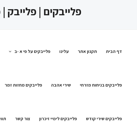
ילוג
פלייבקים | פלייבק |
תוכן
דף הבית
תקנון אתר
עלינו
פלייבקים על פי א -ב
פלייבקים בניחוח מזרחי
שירי אהבה
פלייבקים מחזות זמר
פלייבקים שירי קודש
פלייבקים לימיי זיכרון
צור קשר
תווי