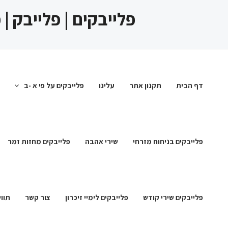
ילוג
פלייבקים | פלייבק |
תוכן
דף הבית
תקנון אתר
עלינו
פלייבקים על פי א -ב
פלייבקים בניחוח מזרחי
שירי אהבה
פלייבקים מחזות זמר
פלייבקים שירי קודש
פלייבקים לימיי זיכרון
צור קשר
תווי