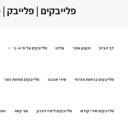
ילוג
פלייבקים | פלייבק |
תוכן
דף הבית
תקנון אתר
עלינו
פלייבקים על פי א -ב
פלייבקים בניחוח מזרחי
שירי אהבה
פלייבקים מחזות זמר
פלייבקים שירי קודש
פלייבקים לימיי זיכרון
צור קשר
תווי