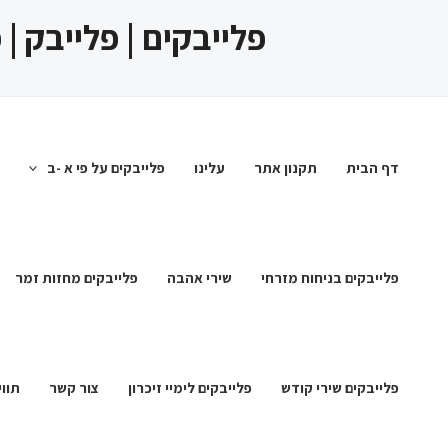
ילוג
פלייבקים | פלייבק |
תוכן
דף הבית
תקנון אתר
עלינו
פלייבקים על פי א -ב
פלייבקים בניחוח מזרחי
שירי אהבה
פלייבקים מחזות זמר
פלייבקים שירי קודש
פלייבקים לימיי זיכרון
צור קשר
תווי