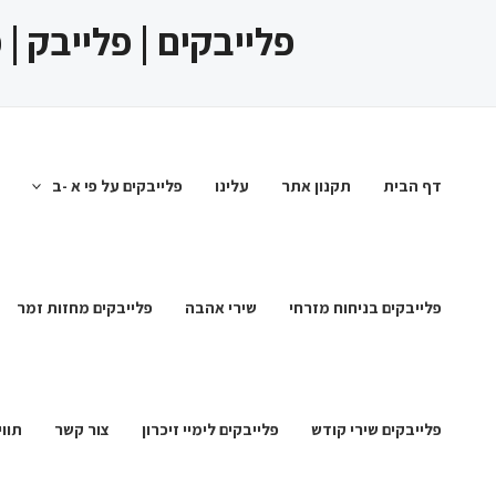
ילוג
פלייבקים | פלייבק |
תוכן
דף הבית
תקנון אתר
עלינו
פלייבקים על פי א -ב
פלייבקים בניחוח מזרחי
שירי אהבה
פלייבקים מחזות זמר
פלייבקים שירי קודש
פלייבקים לימיי זיכרון
צור קשר
תווי